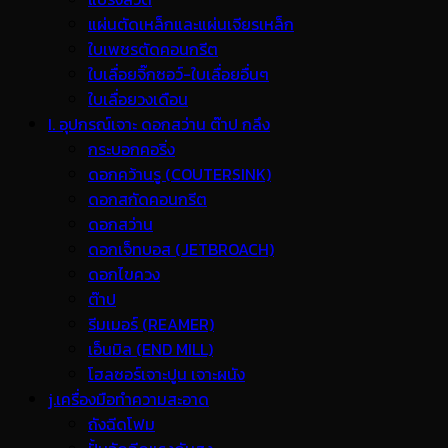
แผ่นตัดเหล็กและแผ่นเจียรเหล็ก
ใบเพชรตัดคอนกรีต
ใบเลื่อยจิ๊กซอว์-ใบเลื่อยอื่นๆ
ใบเลื่อยวงเดือน
I. อุปกรณ์เจาะ ดอกสว่าน ต๊าป กลึง
กระบอกคอริ่ง
ดอกคว้านรู (COUTERSINK)
ดอกสกัดคอนกรีต
ดอกสว่าน
ดอกเจ็ทบอส (JETBROACH)
ดอกไขควง
ต๊าป
รีมเมอร์ (REAMER)
เอ็นมิล (END MILL)
โฮลซอร์เจาะปูน เจาะผนัง
j.เครื่องมือทำความสะอาด
ถังฉีดโฟม