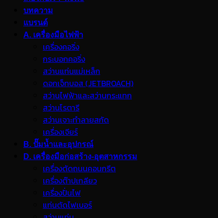
บทความ
แบรนด์
A. เครื่องมือไฟฟ้า
เครื่องคอริ่ง
กระบอกคอริ่ง
สว่านแท่นแม่เหล็ก
ดอกเจ็ทบอส (JETBROACH)
สว่านไฟฟ้าและสว่านกระแทก
สว่านโรตารี
สว่านเจาะทำลายสกัด
เครื่องเจียร์
B. ปั๊มน้ำและอุปกรณ์
D. เครื่องมือก่อสร้าง-อุตสาหกรรม
เครื่องตัดถนนคอนกรีต
เครื่องต๊าปเกลียว
เครื่องปั่นไฟ
แท่นตัดไฟเบอร์
สว่านแท่น