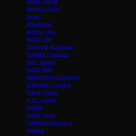
ASAHI / อาซาฮี
BAHCO / บาห์โก้
BAHR
BDS/บีดีเอส
BOSCH / บ๊อช
BUCO / บูโก้
DONGCHENG/ดองเชง
DORMER / ดอร์เมอร์
DSK / ดีเอสเค
EAGLE ONE
EIBENSTOCK/ไอบีนสต๊อก
ELEPHANT / ตราช้าง
FORCE / ฟอร์ช
H.T.D / เอชทีดี
HARRIS
HAWK / ฮาค์ว
HOBAYASHI/โฮบายาชิ
HONIKO