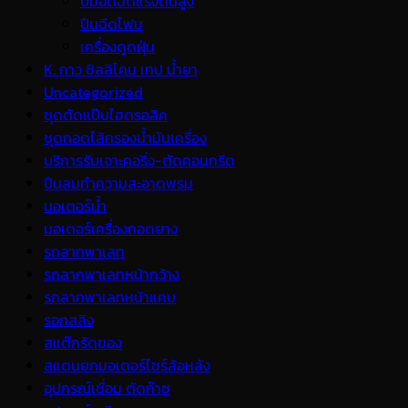
ปั้มอัดฉีดแรงดันสูง
ปืนฉีดโฟม
เครื่องดูดฝุ่น
K. กาว ซิลลิโคน เทป น้ำยา
Uncategorized
ชุดดัดแป๊บไฮดรอลิค
ชุดถอดไส้กรองน้ำมันเครื่อง
บริการรับเจาะคอริ่ง-ตัดคอนกรีต
ปืนลมทำความสะอาดพรม
มอเตอร์น้ำ
มอเตอร์เครื่องถอดยาง
รถลากพาเลท
รถลากพาเลทหน้ากว้าง
รถลากพาเลทหน้าแคบ
รอกสลิง
สแต๊กรัดของ
สแตนยกมอเตอร์ไซร์ล้อหลัง
อุปกรณ์เชื่อม ตัดก๊าซ