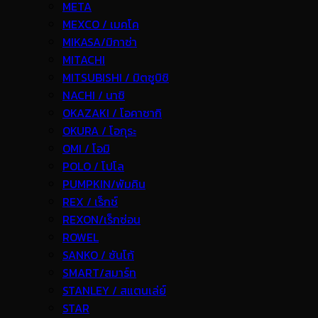
META
MEXCO / เมคโค
MIKASA/มิกาซ่า
MITACHI
MITSUBISHI / มิตซูบิชิ
NACHI / นาชิ
OKAZAKI / โอคาซากิ
OKURA / โอกุระ
OMI / โอมิ
POLO / โปโล
PUMPKIN/พัมคิน
REX / เร็กช์
REXON/เร็กซ่อน
ROWEL
SANKO / ซันโก้
SMART/สมาร์ท
STANLEY / สแตนเล่ย์
STAR