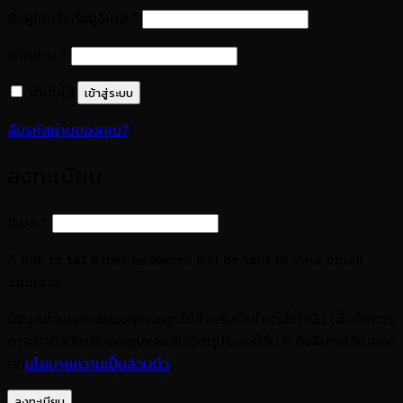
ต้องการ
ชื่อผู้ใช้หรือที่อยู่อีเมล
*
ต้องการ
รหัสผ่าน
*
จำฉันไว้
เข้าสู่ระบบ
ลืมรหัสผ่านของคุณ?
ลงทะเบียน
ต้องการ
อีเมล
*
A link to set a new password will be sent to your email
address.
ข้อมูลส่วนบุคคลของคุณจะถูกใช้สำหรับเว็บไซต์นี้เท่านั้น เพื่อจัดการ
การเข้าถึงบัญชีของคุณและเพื่อวัตถุประสงค์อื่น ๆ ที่อธิบายไว้ในของ
เรา
นโยบายความเป็นส่วนตัว
.
ลงทะเบียน