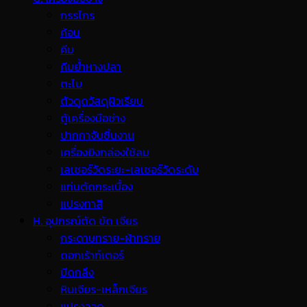
กรรไกร
ค้อน
คีม
คีมย้ำหางปลา
ตะไบ
ตัวดูดวัสดุผิวเรียบ
ตู้เครื่องมือช่าง
ปากกาจับชิ้นงาน
เครื่องยิงกล่องใช้ลม
เลเซอร์วัดระยะ-เลเซอร์วัดระดับ
แท่นตัดกระเบื้อง
แปรงทาสี
H. อุปกรณ์ตัด ขัด เจียร
กระดาษทราย-ผ้าทราย
ดอกเร้าท์เตอร์
มีดกลึง
หินเจียร-เหล็กเจียร
แปรงลวด