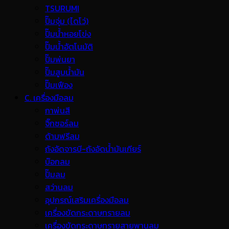
TSURUMI
ปั๊มจุ่ม (ไดโว่)
ปั๊มน้ำหอยโข่ง
ปั๊มน้ำอัตโนมัติ
ปั๊มพ่นยา
ปั๊มสูบน้ำมัน
ปั๊มเฟือง
C. เครื่องมือลม
กาพ่นสี
จิ๊กซอร์ลม
ด้ามฟรีลม
ถังอัดจารบี-ถังอัดน้ำมันเกียร์
บ๊อกลม
ปั๊มลม
สว่านลม
อุปกรณ์เสริมเครื่องมือลม
เครื่องขัดกระดาษทรายลม
เครื่องขัดกระดาษทรายสายพานลม