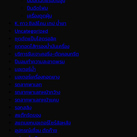
ปั้มอัดฉีดแรงดันสูง
ปืนฉีดโฟม
เครื่องดูดฝุ่น
K. กาว ซิลลิโคน เทป น้ำยา
Uncategorized
ชุดดัดแป๊บไฮดรอลิค
ชุดถอดไส้กรองน้ำมันเครื่อง
บริการรับเจาะคอริ่ง-ตัดคอนกรีต
ปืนลมทำความสะอาดพรม
มอเตอร์น้ำ
มอเตอร์เครื่องถอดยาง
รถลากพาเลท
รถลากพาเลทหน้ากว้าง
รถลากพาเลทหน้าแคบ
รอกสลิง
สแต๊กรัดของ
สแตนยกมอเตอร์ไซร์ล้อหลัง
อุปกรณ์เชื่อม ตัดก๊าซ