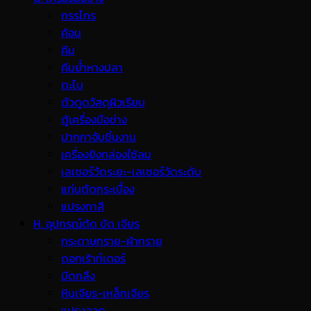
กรรไกร
ค้อน
คีม
คีมย้ำหางปลา
ตะไบ
ตัวดูดวัสดุผิวเรียบ
ตู้เครื่องมือช่าง
ปากกาจับชิ้นงาน
เครื่องยิงกล่องใช้ลม
เลเซอร์วัดระยะ-เลเซอร์วัดระดับ
แท่นตัดกระเบื้อง
แปรงทาสี
H. อุปกรณ์ตัด ขัด เจียร
กระดาษทราย-ผ้าทราย
ดอกเร้าท์เตอร์
มีดกลึง
หินเจียร-เหล็กเจียร
แปรงลวด