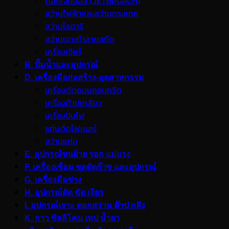
ดอกเจ็ทบอส (JETBROACH)
สว่านไฟฟ้าและสว่านกระแทก
สว่านโรตารี
สว่านเจาะทำลายสกัด
เครื่องเจียร์
B. ปั๊มน้ำและอุปกรณ์
D. เครื่องมือก่อสร้าง-อุตสาหกรรม
เครื่องตัดถนนคอนกรีต
เครื่องต๊าปเกลียว
เครื่องปั่นไฟ
แท่นตัดไฟเบอร์
สว่านแท่น
E. อุปกรณ์ขนย้าย รอก แม่แรง
F. เครื่องเชื่อม ชุดตัดก๊าซ และอุปกรณ์
G. เครื่องมือช่าง
H. อุปกรณ์ตัด ขัด เจียร
I. อุปกรณ์เจาะ ดอกสว่าน ต๊าป กลึง
K. กาว ซิลลิโคน เทป น้ำยา