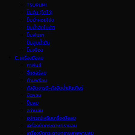
TSURUMI
ปั๊มจุ่ม (ไดโว่)
ปั๊มน้ำหอยโข่ง
ปั๊มน้ำอัตโนมัติ
ปั๊มพ่นยา
ปั๊มสูบน้ำมัน
ปั๊มเฟือง
C. เครื่องมือลม
กาพ่นสี
จิ๊กซอร์ลม
ด้ามฟรีลม
ถังอัดจารบี-ถังอัดน้ำมันเกียร์
บ๊อกลม
ปั๊มลม
สว่านลม
อุปกรณ์เสริมเครื่องมือลม
เครื่องขัดกระดาษทรายลม
เครื่องขัดกระดาษทรายสายพานลม