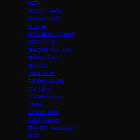
META
MEXCO / เมคโค
MIKASA/มิกาซ่า
MITACHI
MITSUBISHI / มิตซูบิชิ
NACHI / นาชิ
OKAZAKI / โอคาซากิ
OKURA / โอกุระ
OMI / โอมิ
POLO / โปโล
PUMPKIN/พัมคิน
REX / เร็กช์
REXON/เร็กซ่อน
ROWEL
SANKO / ซันโก้
SMART/สมาร์ท
STANLEY / สแตนเล่ย์
STAR