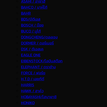
ASAHI / อาซาฮี
BAHCO / บาห์โก้
BAHR
BDS/บีดีเอส
BOSCH / บ๊อช
BUCO / บูโก้
DONGCHENG/ดองเชง
DORMER / ดอร์เมอร์
DSK / ดีเอสเค
EAGLE ONE
EIBENSTOCK/ไอบีนสต๊อก
ELEPHANT / ตราช้าง
FORCE / ฟอร์ช
H.T.D / เอชทีดี
HARRIS
HAWK / ฮาค์ว
HOBAYASHI/โฮบายาชิ
HONIKO