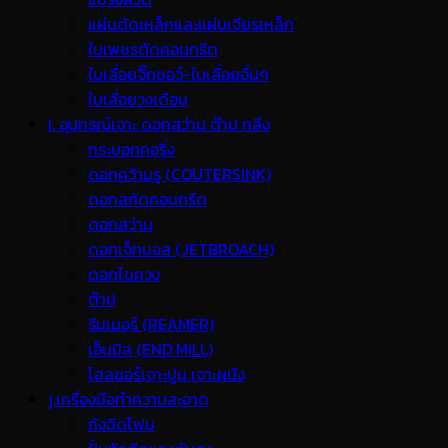
แผ่นตัดเหล็กและแผ่นเจียรเหล็ก
ใบเพชรตัดคอนกรีต
ใบเลื่อยจิ๊กซอว์-ใบเลื่อยอื่นๆ
ใบเลื่อยวงเดือน
I. อุปกรณ์เจาะ ดอกสว่าน ต๊าป กลึง
กระบอกคอริ่ง
ดอกคว้านรู (COUTERSINK)
ดอกสกัดคอนกรีต
ดอกสว่าน
ดอกเจ็ทบอส (JETBROACH)
ดอกไขควง
ต๊าป
รีมเมอร์ (REAMER)
เอ็นมิล (END MILL)
โฮลซอร์เจาะปูน เจาะผนัง
j.เครื่องมือทำความสะอาด
ถังฉีดโฟม