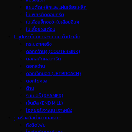
แผ่นตัดเหล็กและแผ่นเจียรเหล็ก
ใบเพชรตัดคอนกรีต
ใบเลื่อยจิ๊กซอว์-ใบเลื่อยอื่นๆ
ใบเลื่อยวงเดือน
I. อุปกรณ์เจาะ ดอกสว่าน ต๊าป กลึง
กระบอกคอริ่ง
ดอกคว้านรู (COUTERSINK)
ดอกสกัดคอนกรีต
ดอกสว่าน
ดอกเจ็ทบอส (JETBROACH)
ดอกไขควง
ต๊าป
รีมเมอร์ (REAMER)
เอ็นมิล (END MILL)
โฮลซอร์เจาะปูน เจาะผนัง
j.เครื่องมือทำความสะอาด
ถังฉีดโฟม