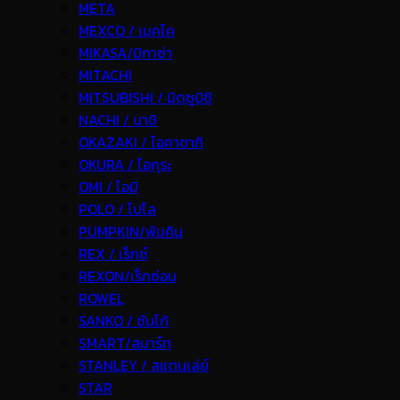
META
MEXCO / เมคโค
MIKASA/มิกาซ่า
MITACHI
MITSUBISHI / มิตซูบิชิ
NACHI / นาชิ
OKAZAKI / โอคาซากิ
OKURA / โอกุระ
OMI / โอมิ
POLO / โปโล
PUMPKIN/พัมคิน
REX / เร็กช์
REXON/เร็กซ่อน
ROWEL
SANKO / ซันโก้
SMART/สมาร์ท
STANLEY / สแตนเล่ย์
STAR