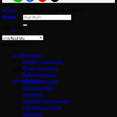
หน้าหลัก
/
สินค้าที่มีป้ายกำกับ “รุ่น OK-44TA-FJ”
คัดกรอง
ค้นหา:
แสดง 1 รายการ
0
ตะกร้าสินค้า
Browse
A. เครื่องมือไฟฟ้า
กบไฟฟ้า เครื่องเซาะร่อง
จิ๊กซอว์ เลื่อยวงเดือน
ไม่มีสินค้าในตะกร้า
ปั๊มอัดฉีดแรงดันสูง
กลับสู่หน้าร้านค้า
สว่านเจาะทำลายสกัด
สว่านแท่นแม่เหล็ก
สว่านโรตารี
สว่านไฟฟ้าและสว่านกระแทก
เครื่องขัดกระดาษทราย
เครื่องคอริ่ง