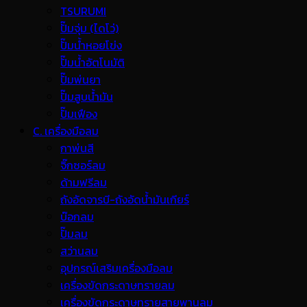
TSURUMI
ปั๊มจุ่ม (ไดโว่)
ปั๊มน้ำหอยโข่ง
ปั๊มน้ำอัตโนมัติ
ปั๊มพ่นยา
ปั๊มสูบน้ำมัน
ปั๊มเฟือง
C. เครื่องมือลม
กาพ่นสี
จิ๊กซอร์ลม
ด้ามฟรีลม
ถังอัดจารบี-ถังอัดน้ำมันเกียร์
บ๊อกลม
ปั๊มลม
สว่านลม
อุปกรณ์เสริมเครื่องมือลม
เครื่องขัดกระดาษทรายลม
เครื่องขัดกระดาษทรายสายพานลม