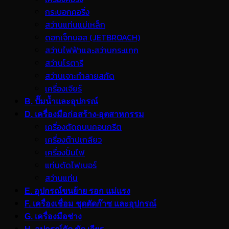
กระบอกคอริ่ง
สว่านแท่นแม่เหล็ก
ดอกเจ็ทบอส (JETBROACH)
สว่านไฟฟ้าและสว่านกระแทก
สว่านโรตารี
สว่านเจาะทำลายสกัด
เครื่องเจียร์
B. ปั๊มน้ำและอุปกรณ์
D. เครื่องมือก่อสร้าง-อุตสาหกรรม
เครื่องตัดถนนคอนกรีต
เครื่องต๊าปเกลียว
เครื่องปั่นไฟ
แท่นตัดไฟเบอร์
สว่านแท่น
E. อุปกรณ์ขนย้าย รอก แม่แรง
F. เครื่องเชื่อม ชุดตัดก๊าซ และอุปกรณ์
G. เครื่องมือช่าง