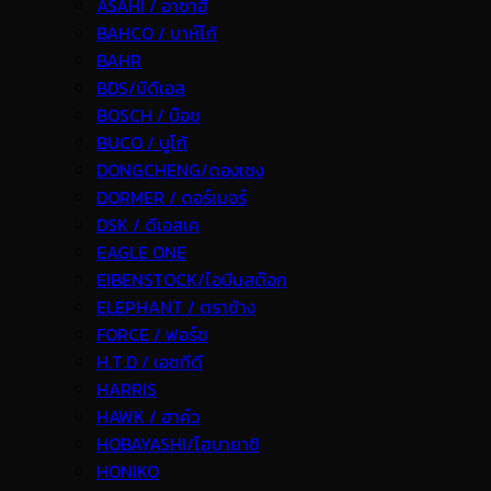
ASAHI / อาซาฮี
BAHCO / บาห์โก้
BAHR
BDS/บีดีเอส
BOSCH / บ๊อช
BUCO / บูโก้
DONGCHENG/ดองเชง
DORMER / ดอร์เมอร์
DSK / ดีเอสเค
EAGLE ONE
EIBENSTOCK/ไอบีนสต๊อก
ELEPHANT / ตราช้าง
FORCE / ฟอร์ช
H.T.D / เอชทีดี
HARRIS
HAWK / ฮาค์ว
HOBAYASHI/โฮบายาชิ
HONIKO