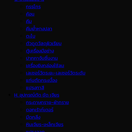
กรรไกร
ค้อน
คีม
คีมย้ำหางปลา
ตะไบ
ตัวดูดวัสดุผิวเรียบ
ตู้เครื่องมือช่าง
ปากกาจับชิ้นงาน
เครื่องยิงกล่องใช้ลม
เลเซอร์วัดระยะ-เลเซอร์วัดระดับ
แท่นตัดกระเบื้อง
แปรงทาสี
H. อุปกรณ์ตัด ขัด เจียร
กระดาษทราย-ผ้าทราย
ดอกเร้าท์เตอร์
มีดกลึง
หินเจียร-เหล็กเจียร
แปรงลวด