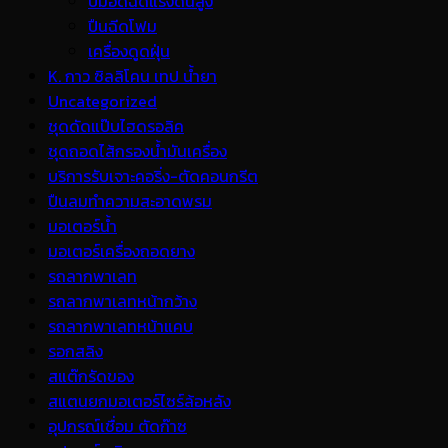
ปั้มอัดฉีดแรงดันสูง
ปืนฉีดโฟม
เครื่องดูดฝุ่น
K. กาว ซิลลิโคน เทป น้ำยา
Uncategorized
ชุดดัดแป๊บไฮดรอลิค
ชุดถอดไส้กรองน้ำมันเครื่อง
บริการรับเจาะคอริ่ง-ตัดคอนกรีต
ปืนลมทำความสะอาดพรม
มอเตอร์น้ำ
มอเตอร์เครื่องถอดยาง
รถลากพาเลท
รถลากพาเลทหน้ากว้าง
รถลากพาเลทหน้าแคบ
รอกสลิง
สแต๊กรัดของ
สแตนยกมอเตอร์ไซร์ล้อหลัง
อุปกรณ์เชื่อม ตัดก๊าซ