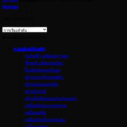
ตะกร้าสินค้า
คัดกรอง
แสดง 1 รายการ
Browse
ไม่มีสินค้าในตะกร้า
A. เครื่องมือไฟฟ้า
กลับสู่หน้าร้านค้า
กบไฟฟ้า เครื่องเซาะร่อง
จิ๊กซอว์ เลื่อยวงเดือน
ปั๊มอัดฉีดแรงดันสูง
สว่านเจาะทำลายสกัด
สว่านแท่นแม่เหล็ก
สว่านโรตารี
สว่านไฟฟ้าและสว่านกระแทก
เครื่องขัดกระดาษทราย
เครื่องคอริ่ง
เครื่องฉีดน้ำแรงดันสูง
เครื่องดูดฝุ่น