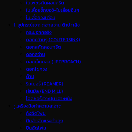
ใบเพชรตัดคอนกรีต
ใบเลื่อยจิ๊กซอว์-ใบเลื่อยอื่นๆ
ใบเลื่อยวงเดือน
I. อุปกรณ์เจาะ ดอกสว่าน ต๊าป กลึง
กระบอกคอริ่ง
ดอกคว้านรู (COUTERSINK)
ดอกสกัดคอนกรีต
ดอกสว่าน
ดอกเจ็ทบอส (JETBROACH)
ดอกไขควง
ต๊าป
รีมเมอร์ (REAMER)
เอ็นมิล (END MILL)
โฮลซอร์เจาะปูน เจาะผนัง
j.เครื่องมือทำความสะอาด
ถังฉีดโฟม
ปั้มอัดฉีดแรงดันสูง
ปืนฉีดโฟม