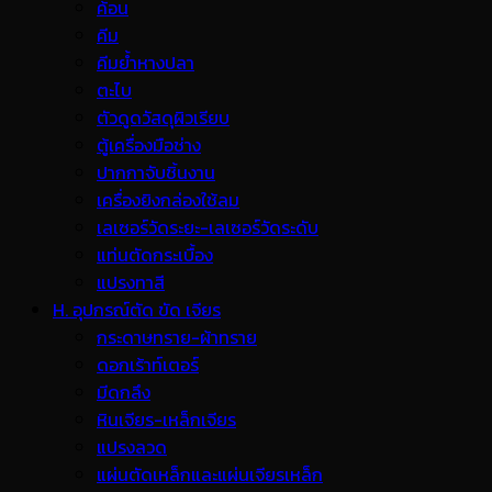
ค้อน
คีม
คีมย้ำหางปลา
ตะไบ
ตัวดูดวัสดุผิวเรียบ
ตู้เครื่องมือช่าง
ปากกาจับชิ้นงาน
เครื่องยิงกล่องใช้ลม
เลเซอร์วัดระยะ-เลเซอร์วัดระดับ
แท่นตัดกระเบื้อง
แปรงทาสี
H. อุปกรณ์ตัด ขัด เจียร
กระดาษทราย-ผ้าทราย
ดอกเร้าท์เตอร์
มีดกลึง
หินเจียร-เหล็กเจียร
แปรงลวด
แผ่นตัดเหล็กและแผ่นเจียรเหล็ก