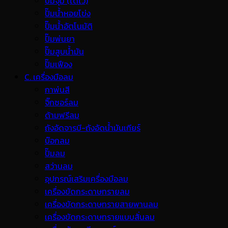
ปั๊มจุ่ม (ไดโว่)
ปั๊มน้ำหอยโข่ง
ปั๊มน้ำอัตโนมัติ
ปั๊มพ่นยา
ปั๊มสูบน้ำมัน
ปั๊มเฟือง
C. เครื่องมือลม
กาพ่นสี
จิ๊กซอร์ลม
ด้ามฟรีลม
ถังอัดจารบี-ถังอัดน้ำมันเกียร์
บ๊อกลม
ปั๊มลม
สว่านลม
อุปกรณ์เสริมเครื่องมือลม
เครื่องขัดกระดาษทรายลม
เครื่องขัดกระดาษทรายสายพานลม
เครื่องขัดกระดาษทรายแบบสั่นลม