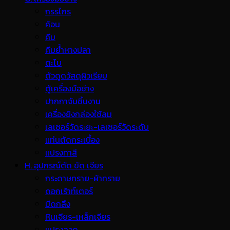
กรรไกร
ค้อน
คีม
คีมย้ำหางปลา
ตะไบ
ตัวดูดวัสดุผิวเรียบ
ตู้เครื่องมือช่าง
ปากกาจับชิ้นงาน
เครื่องยิงกล่องใช้ลม
เลเซอร์วัดระยะ-เลเซอร์วัดระดับ
แท่นตัดกระเบื้อง
แปรงทาสี
H. อุปกรณ์ตัด ขัด เจียร
กระดาษทราย-ผ้าทราย
ดอกเร้าท์เตอร์
มีดกลึง
หินเจียร-เหล็กเจียร
แปรงลวด