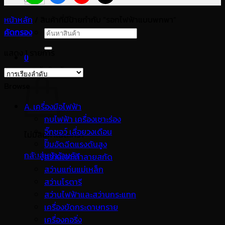
หน้าหลัก
/
สินค้าที่มีป้ายกำกับ “รอกไฟฟ้าแบบพกพา”
คัดกรอง
ค้นหา:
แสดง 1 รายการ
0
ตะกร้าสินค้า
Browse
A. เครื่องมือไฟฟ้า
กบไฟฟ้า เครื่องเซาะร่อง
จิ๊กซอว์ เลื่อยวงเดือน
ไม่มีสินค้าในตะกร้า
ปั๊มอัดฉีดแรงดันสูง
กลับสู่หน้าร้านค้า
สว่านเจาะทำลายสกัด
สว่านแท่นแม่เหล็ก
สว่านโรตารี
สว่านไฟฟ้าและสว่านกระแทก
เครื่องขัดกระดาษทราย
เครื่องคอริ่ง