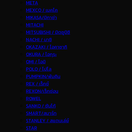
META
MEXCO / เมคโค
MIKASA/มิกาซ่า
MITACHI
MITSUBISHI / มิตซูบิชิ
NACHI / นาชิ
OKAZAKI / โอคาซากิ
OKURA / โอกุระ
OMI / โอมิ
POLO / โปโล
PUMPKIN/พัมคิน
REX / เร็กช์
REXON/เร็กซ่อน
ROWEL
SANKO / ซันโก้
SMART/สมาร์ท
STANLEY / สแตนเล่ย์
STAR