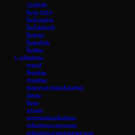
TSURUMI
ปั๊มจุ่ม (ไดโว่)
ปั๊มน้ำหอยโข่ง
ปั๊มน้ำอัตโนมัติ
ปั๊มพ่นยา
ปั๊มสูบน้ำมัน
ปั๊มเฟือง
C. เครื่องมือลม
กาพ่นสี
จิ๊กซอร์ลม
ด้ามฟรีลม
ถังอัดจารบี-ถังอัดน้ำมันเกียร์
บ๊อกลม
ปั๊มลม
สว่านลม
อุปกรณ์เสริมเครื่องมือลม
เครื่องขัดกระดาษทรายลม
เครื่องขัดกระดาษทรายสายพานลม