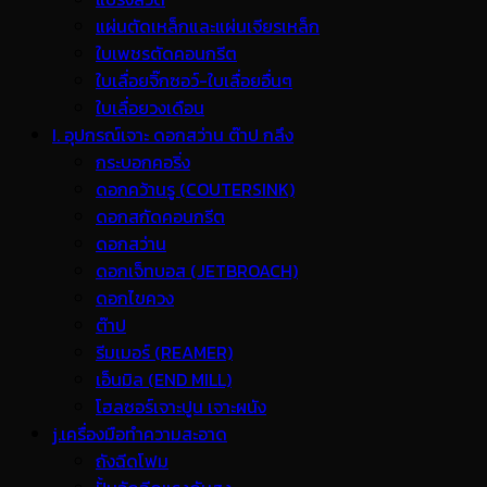
แผ่นตัดเหล็กและแผ่นเจียรเหล็ก
ใบเพชรตัดคอนกรีต
ใบเลื่อยจิ๊กซอว์-ใบเลื่อยอื่นๆ
ใบเลื่อยวงเดือน
I. อุปกรณ์เจาะ ดอกสว่าน ต๊าป กลึง
กระบอกคอริ่ง
ดอกคว้านรู (COUTERSINK)
ดอกสกัดคอนกรีต
ดอกสว่าน
ดอกเจ็ทบอส (JETBROACH)
ดอกไขควง
ต๊าป
รีมเมอร์ (REAMER)
เอ็นมิล (END MILL)
โฮลซอร์เจาะปูน เจาะผนัง
j.เครื่องมือทำความสะอาด
ถังฉีดโฟม