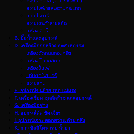
ดอกเจ็ทบอส (JETBROACH)
สว่านไฟฟ้าและสว่านกระแทก
สว่านโรตารี
สว่านเจาะทำลายสกัด
เครื่องเจียร์
B. ปั๊มน้ำและอุปกรณ์
D. เครื่องมือก่อสร้าง-อุตสาหกรรม
เครื่องตัดถนนคอนกรีต
เครื่องต๊าปเกลียว
เครื่องปั่นไฟ
แท่นตัดไฟเบอร์
สว่านแท่น
E. อุปกรณ์ขนย้าย รอก แม่แรง
F. เครื่องเชื่อม ชุดตัดก๊าซ และอุปกรณ์
G. เครื่องมือช่าง
H. อุปกรณ์ตัด ขัด เจียร
I. อุปกรณ์เจาะ ดอกสว่าน ต๊าป กลึง
K. กาว ซิลลิโคน เทป น้ำยา