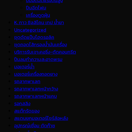
ปั้มอัดฉีดแรงดันสูง
ปืนฉีดโฟม
เครื่องดูดฝุ่น
K. กาว ซิลลิโคน เทป น้ำยา
Uncategorized
ชุดดัดแป๊บไฮดรอลิค
ชุดถอดไส้กรองน้ำมันเครื่อง
บริการรับเจาะคอริ่ง-ตัดคอนกรีต
ปืนลมทำความสะอาดพรม
มอเตอร์น้ำ
มอเตอร์เครื่องถอดยาง
รถลากพาเลท
รถลากพาเลทหน้ากว้าง
รถลากพาเลทหน้าแคบ
รอกสลิง
สแต๊กรัดของ
สแตนยกมอเตอร์ไซร์ล้อหลัง
อุปกรณ์เชื่อม ตัดก๊าซ