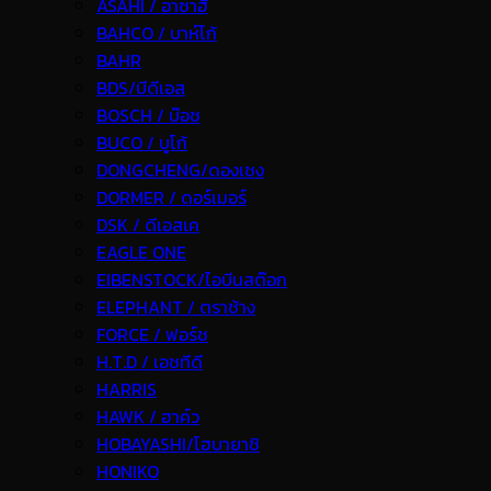
ASAHI / อาซาฮี
BAHCO / บาห์โก้
BAHR
BDS/บีดีเอส
BOSCH / บ๊อช
BUCO / บูโก้
DONGCHENG/ดองเชง
DORMER / ดอร์เมอร์
DSK / ดีเอสเค
EAGLE ONE
EIBENSTOCK/ไอบีนสต๊อก
ELEPHANT / ตราช้าง
FORCE / ฟอร์ช
H.T.D / เอชทีดี
HARRIS
HAWK / ฮาค์ว
HOBAYASHI/โฮบายาชิ
HONIKO