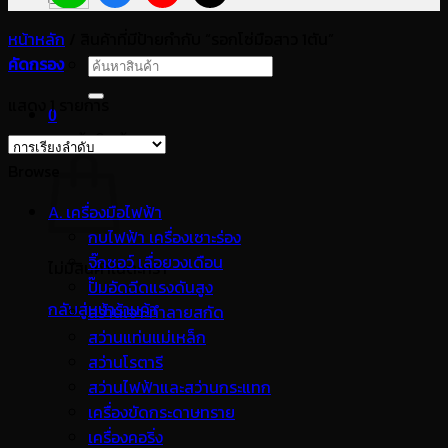
หน้าหลัก
/
สินค้าที่มีป้ายกำกับ “รอกโซ่มือสาว 1ตัน”
คัดกรอง
ค้นหา:
แสดง 1 รายการ
0
ตะกร้าสินค้า
Browse
A. เครื่องมือไฟฟ้า
กบไฟฟ้า เครื่องเซาะร่อง
จิ๊กซอว์ เลื่อยวงเดือน
ไม่มีสินค้าในตะกร้า
ปั๊มอัดฉีดแรงดันสูง
กลับสู่หน้าร้านค้า
สว่านเจาะทำลายสกัด
สว่านแท่นแม่เหล็ก
สว่านโรตารี
สว่านไฟฟ้าและสว่านกระแทก
เครื่องขัดกระดาษทราย
เครื่องคอริ่ง