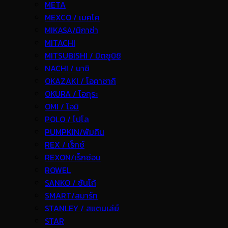
META
MEXCO / เมคโค
MIKASA/มิกาซ่า
MITACHI
MITSUBISHI / มิตซูบิชิ
NACHI / นาชิ
OKAZAKI / โอคาซากิ
OKURA / โอกุระ
OMI / โอมิ
POLO / โปโล
PUMPKIN/พัมคิน
REX / เร็กช์
REXON/เร็กซ่อน
ROWEL
SANKO / ซันโก้
SMART/สมาร์ท
STANLEY / สแตนเล่ย์
STAR