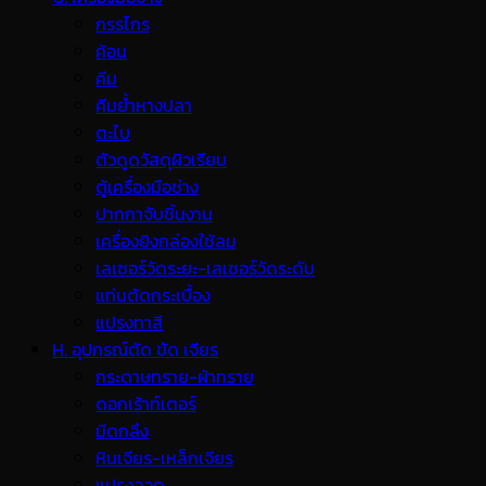
กรรไกร
ค้อน
คีม
คีมย้ำหางปลา
ตะไบ
ตัวดูดวัสดุผิวเรียบ
ตู้เครื่องมือช่าง
ปากกาจับชิ้นงาน
เครื่องยิงกล่องใช้ลม
เลเซอร์วัดระยะ-เลเซอร์วัดระดับ
แท่นตัดกระเบื้อง
แปรงทาสี
H. อุปกรณ์ตัด ขัด เจียร
กระดาษทราย-ผ้าทราย
ดอกเร้าท์เตอร์
มีดกลึง
หินเจียร-เหล็กเจียร
แปรงลวด