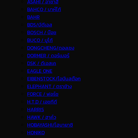
ASAHI / อาซาฮี
BAHCO / บาห์โก้
BAHR
BDS/บีดีเอส
BOSCH / บ๊อช
BUCO / บูโก้
DONGCHENG/ดองเชง
DORMER / ดอร์เมอร์
DSK / ดีเอสเค
EAGLE ONE
EIBENSTOCK/ไอบีนสต๊อก
ELEPHANT / ตราช้าง
FORCE / ฟอร์ช
H.T.D / เอชทีดี
HARRIS
HAWK / ฮาค์ว
HOBAYASHI/โฮบายาชิ
HONIKO