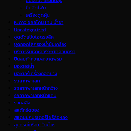
ปั้มอัดฉีดแรงดันสูง
ปืนฉีดโฟม
เครื่องดูดฝุ่น
K. กาว ซิลลิโคน เทป น้ำยา
Uncategorized
ชุดดัดแป๊บไฮดรอลิค
ชุดถอดไส้กรองน้ำมันเครื่อง
บริการรับเจาะคอริ่ง-ตัดคอนกรีต
ปืนลมทำความสะอาดพรม
มอเตอร์น้ำ
มอเตอร์เครื่องถอดยาง
รถลากพาเลท
รถลากพาเลทหน้ากว้าง
รถลากพาเลทหน้าแคบ
รอกสลิง
สแต๊กรัดของ
สแตนยกมอเตอร์ไซร์ล้อหลัง
อุปกรณ์เชื่อม ตัดก๊าซ