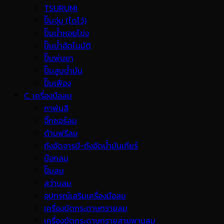
TSURUMI
ปั๊มจุ่ม (ไดโว่)
ปั๊มน้ำหอยโข่ง
ปั๊มน้ำอัตโนมัติ
ปั๊มพ่นยา
ปั๊มสูบน้ำมัน
ปั๊มเฟือง
C. เครื่องมือลม
กาพ่นสี
จิ๊กซอร์ลม
ด้ามฟรีลม
ถังอัดจารบี-ถังอัดน้ำมันเกียร์
บ๊อกลม
ปั๊มลม
สว่านลม
อุปกรณ์เสริมเครื่องมือลม
เครื่องขัดกระดาษทรายลม
เครื่องขัดกระดาษทรายสายพานลม