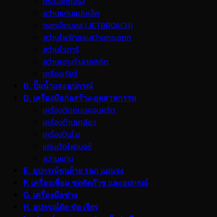
กระบอกคอริ่ง
สว่านแท่นแม่เหล็ก
ดอกเจ็ทบอส (JETBROACH)
สว่านไฟฟ้าและสว่านกระแทก
สว่านโรตารี
สว่านเจาะทำลายสกัด
เครื่องเจียร์
B. ปั๊มน้ำและอุปกรณ์
D. เครื่องมือก่อสร้าง-อุตสาหกรรม
เครื่องตัดถนนคอนกรีต
เครื่องต๊าปเกลียว
เครื่องปั่นไฟ
แท่นตัดไฟเบอร์
สว่านแท่น
E. อุปกรณ์ขนย้าย รอก แม่แรง
F. เครื่องเชื่อม ชุดตัดก๊าซ และอุปกรณ์
G. เครื่องมือช่าง
H. อุปกรณ์ตัด ขัด เจียร