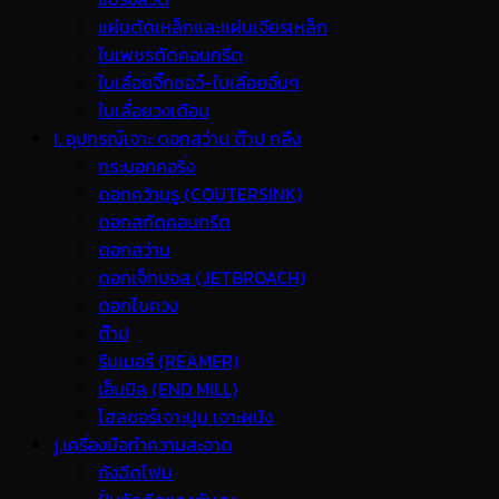
แผ่นตัดเหล็กและแผ่นเจียรเหล็ก
ใบเพชรตัดคอนกรีต
ใบเลื่อยจิ๊กซอว์-ใบเลื่อยอื่นๆ
ใบเลื่อยวงเดือน
I. อุปกรณ์เจาะ ดอกสว่าน ต๊าป กลึง
กระบอกคอริ่ง
ดอกคว้านรู (COUTERSINK)
ดอกสกัดคอนกรีต
ดอกสว่าน
ดอกเจ็ทบอส (JETBROACH)
ดอกไขควง
ต๊าป
รีมเมอร์ (REAMER)
เอ็นมิล (END MILL)
โฮลซอร์เจาะปูน เจาะผนัง
j.เครื่องมือทำความสะอาด
ถังฉีดโฟม