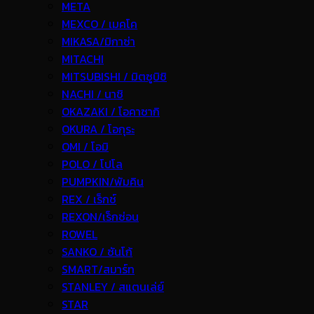
META
MEXCO / เมคโค
MIKASA/มิกาซ่า
MITACHI
MITSUBISHI / มิตซูบิชิ
NACHI / นาชิ
OKAZAKI / โอคาซากิ
OKURA / โอกุระ
OMI / โอมิ
POLO / โปโล
PUMPKIN/พัมคิน
REX / เร็กช์
REXON/เร็กซ่อน
ROWEL
SANKO / ซันโก้
SMART/สมาร์ท
STANLEY / สแตนเล่ย์
STAR