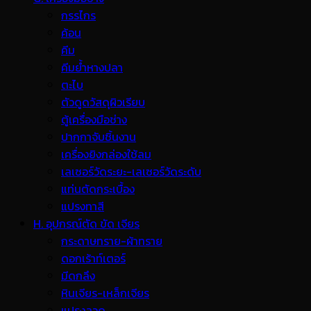
กรรไกร
ค้อน
คีม
คีมย้ำหางปลา
ตะไบ
ตัวดูดวัสดุผิวเรียบ
ตู้เครื่องมือช่าง
ปากกาจับชิ้นงาน
เครื่องยิงกล่องใช้ลม
เลเซอร์วัดระยะ-เลเซอร์วัดระดับ
แท่นตัดกระเบื้อง
แปรงทาสี
H. อุปกรณ์ตัด ขัด เจียร
กระดาษทราย-ผ้าทราย
ดอกเร้าท์เตอร์
มีดกลึง
หินเจียร-เหล็กเจียร
แปรงลวด