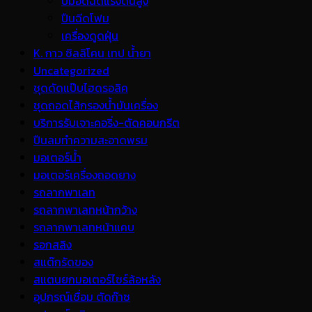
ปั้มอัดฉีดแรงดันสูง
ปืนฉีดโฟม
เครื่องดูดฝุ่น
K. กาว ซิลลิโคน เทป น้ำยา
Uncategorized
ชุดดัดแป๊บไฮดรอลิค
ชุดถอดไส้กรองน้ำมันเครื่อง
บริการรับเจาะคอริ่ง-ตัดคอนกรีต
ปืนลมทำความสะอาดพรม
มอเตอร์น้ำ
มอเตอร์เครื่องถอดยาง
รถลากพาเลท
รถลากพาเลทหน้ากว้าง
รถลากพาเลทหน้าแคบ
รอกสลิง
สแต๊กรัดของ
สแตนยกมอเตอร์ไซร์ล้อหลัง
อุปกรณ์เชื่อม ตัดก๊าซ