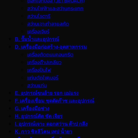
ดอกเจ็ทบอส (JETBROACH)
สว่านไฟฟ้าและสว่านกระแทก
สว่านโรตารี
สว่านเจาะทำลายสกัด
เครื่องเจียร์
B. ปั๊มน้ำและอุปกรณ์
D. เครื่องมือก่อสร้าง-อุตสาหกรรม
เครื่องตัดถนนคอนกรีต
เครื่องต๊าปเกลียว
เครื่องปั่นไฟ
แท่นตัดไฟเบอร์
สว่านแท่น
E. อุปกรณ์ขนย้าย รอก แม่แรง
F. เครื่องเชื่อม ชุดตัดก๊าซ และอุปกรณ์
G. เครื่องมือช่าง
H. อุปกรณ์ตัด ขัด เจียร
I. อุปกรณ์เจาะ ดอกสว่าน ต๊าป กลึง
K. กาว ซิลลิโคน เทป น้ำยา