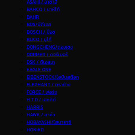
ASAHI / อาซาฮี
BAHCO / บาห์โก้
BAHR
BDS/บีดีเอส
BOSCH / บ๊อช
BUCO / บูโก้
DONGCHENG/ดองเชง
DORMER / ดอร์เมอร์
DSK / ดีเอสเค
EAGLE ONE
EIBENSTOCK/ไอบีนสต๊อก
ELEPHANT / ตราช้าง
FORCE / ฟอร์ช
H.T.D / เอชทีดี
HARRIS
HAWK / ฮาค์ว
HOBAYASHI/โฮบายาชิ
HONIKO