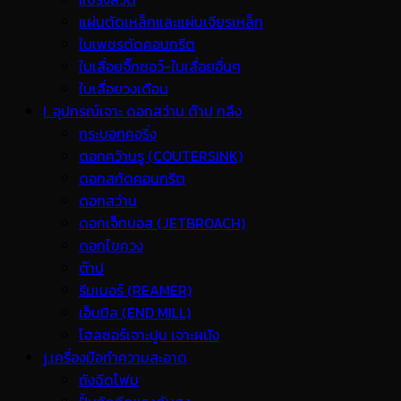
แผ่นตัดเหล็กและแผ่นเจียรเหล็ก
ใบเพชรตัดคอนกรีต
ใบเลื่อยจิ๊กซอว์-ใบเลื่อยอื่นๆ
ใบเลื่อยวงเดือน
I. อุปกรณ์เจาะ ดอกสว่าน ต๊าป กลึง
กระบอกคอริ่ง
ดอกคว้านรู (COUTERSINK)
ดอกสกัดคอนกรีต
ดอกสว่าน
ดอกเจ็ทบอส (JETBROACH)
ดอกไขควง
ต๊าป
รีมเมอร์ (REAMER)
เอ็นมิล (END MILL)
โฮลซอร์เจาะปูน เจาะผนัง
j.เครื่องมือทำความสะอาด
ถังฉีดโฟม