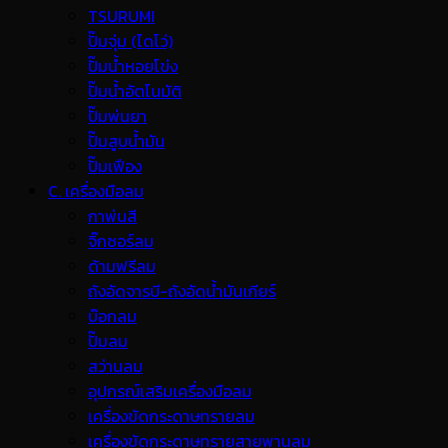
TSURUMI
ปั๊มจุ่ม (ไดโว่)
ปั๊มน้ำหอยโข่ง
ปั๊มน้ำอัตโนมัติ
ปั๊มพ่นยา
ปั๊มสูบน้ำมัน
ปั๊มเฟือง
C. เครื่องมือลม
กาพ่นสี
จิ๊กซอร์ลม
ด้ามฟรีลม
ถังอัดจารบี-ถังอัดน้ำมันเกียร์
บ๊อกลม
ปั๊มลม
สว่านลม
อุปกรณ์เสริมเครื่องมือลม
เครื่องขัดกระดาษทรายลม
เครื่องขัดกระดาษทรายสายพานลม