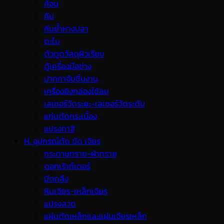
ค้อน
คีม
คีมย้ำหางปลา
ตะไบ
ตัวดูดวัสดุผิวเรียบ
ตู้เครื่องมือช่าง
ปากกาจับชิ้นงาน
เครื่องยิงกล่องใช้ลม
เลเซอร์วัดระยะ-เลเซอร์วัดระดับ
แท่นตัดกระเบื้อง
แปรงทาสี
H. อุปกรณ์ตัด ขัด เจียร
กระดาษทราย-ผ้าทราย
ดอกเร้าท์เตอร์
มีดกลึง
หินเจียร-เหล็กเจียร
แปรงลวด
แผ่นตัดเหล็กและแผ่นเจียรเหล็ก