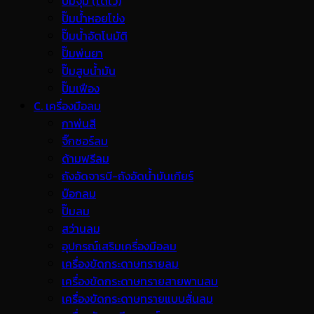
ปั๊มจุ่ม (ไดโว่)
ปั๊มน้ำหอยโข่ง
ปั๊มน้ำอัตโนมัติ
ปั๊มพ่นยา
ปั๊มสูบน้ำมัน
ปั๊มเฟือง
C. เครื่องมือลม
กาพ่นสี
จิ๊กซอร์ลม
ด้ามฟรีลม
ถังอัดจารบี-ถังอัดน้ำมันเกียร์
บ๊อกลม
ปั๊มลม
สว่านลม
อุปกรณ์เสริมเครื่องมือลม
เครื่องขัดกระดาษทรายลม
เครื่องขัดกระดาษทรายสายพานลม
เครื่องขัดกระดาษทรายแบบสั่นลม