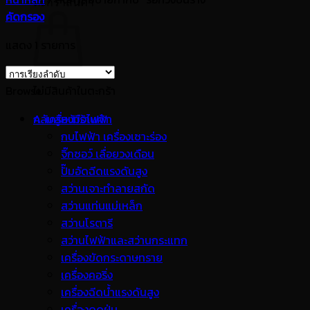
ตะกร้าสินค้า
คัดกรอง
แสดง 1 รายการ
Browse
ไม่มีสินค้าในตะกร้า
กลับสู่หน้าร้านค้า
A. เครื่องมือไฟฟ้า
กบไฟฟ้า เครื่องเซาะร่อง
จิ๊กซอว์ เลื่อยวงเดือน
ปั๊มอัดฉีดแรงดันสูง
สว่านเจาะทำลายสกัด
สว่านแท่นแม่เหล็ก
สว่านโรตารี
สว่านไฟฟ้าและสว่านกระแทก
เครื่องขัดกระดาษทราย
เครื่องคอริ่ง
เครื่องฉีดน้ำแรงดันสูง
เครื่องดูดฝุ่น