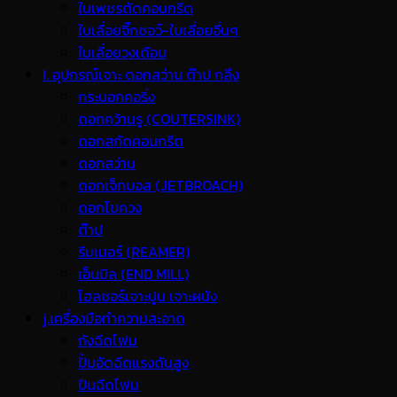
ใบเพชรตัดคอนกรีต
ใบเลื่อยจิ๊กซอว์-ใบเลื่อยอื่นๆ
ใบเลื่อยวงเดือน
I. อุปกรณ์เจาะ ดอกสว่าน ต๊าป กลึง
กระบอกคอริ่ง
ดอกคว้านรู (COUTERSINK)
ดอกสกัดคอนกรีต
ดอกสว่าน
ดอกเจ็ทบอส (JETBROACH)
ดอกไขควง
ต๊าป
รีมเมอร์ (REAMER)
เอ็นมิล (END MILL)
โฮลซอร์เจาะปูน เจาะผนัง
j.เครื่องมือทำความสะอาด
ถังฉีดโฟม
ปั้มอัดฉีดแรงดันสูง
ปืนฉีดโฟม