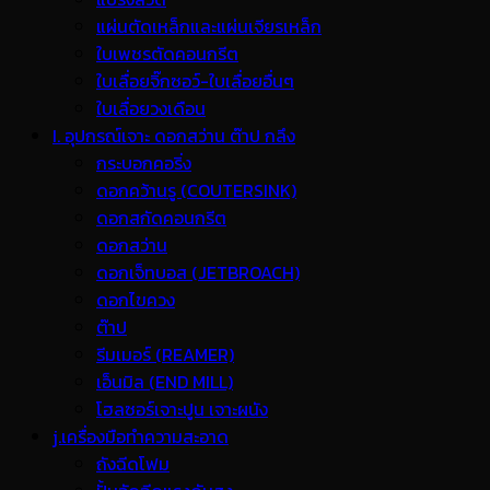
แผ่นตัดเหล็กและแผ่นเจียรเหล็ก
ใบเพชรตัดคอนกรีต
ใบเลื่อยจิ๊กซอว์-ใบเลื่อยอื่นๆ
ใบเลื่อยวงเดือน
I. อุปกรณ์เจาะ ดอกสว่าน ต๊าป กลึง
กระบอกคอริ่ง
ดอกคว้านรู (COUTERSINK)
ดอกสกัดคอนกรีต
ดอกสว่าน
ดอกเจ็ทบอส (JETBROACH)
ดอกไขควง
ต๊าป
รีมเมอร์ (REAMER)
เอ็นมิล (END MILL)
โฮลซอร์เจาะปูน เจาะผนัง
j.เครื่องมือทำความสะอาด
ถังฉีดโฟม