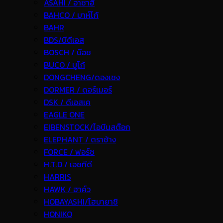
ASAHI / อาซาฮี
BAHCO / บาห์โก้
BAHR
BDS/บีดีเอส
BOSCH / บ๊อช
BUCO / บูโก้
DONGCHENG/ดองเชง
DORMER / ดอร์เมอร์
DSK / ดีเอสเค
EAGLE ONE
EIBENSTOCK/ไอบีนสต๊อก
ELEPHANT / ตราช้าง
FORCE / ฟอร์ช
H.T.D / เอชทีดี
HARRIS
HAWK / ฮาค์ว
HOBAYASHI/โฮบายาชิ
HONIKO