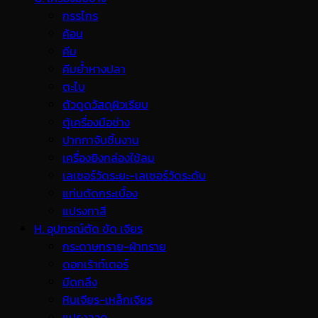
กรรไกร
ค้อน
คีม
คีมย้ำหางปลา
ตะไบ
ตัวดูดวัสดุผิวเรียบ
ตู้เครื่องมือช่าง
ปากกาจับชิ้นงาน
เครื่องยิงกล่องใช้ลม
เลเซอร์วัดระยะ-เลเซอร์วัดระดับ
แท่นตัดกระเบื้อง
แปรงทาสี
H. อุปกรณ์ตัด ขัด เจียร
กระดาษทราย-ผ้าทราย
ดอกเร้าท์เตอร์
มีดกลึง
หินเจียร-เหล็กเจียร
แปรงลวด