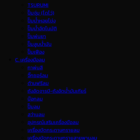
TSURUMI
ปั๊มจุ่ม (ไดโว่)
ปั๊มน้ำหอยโข่ง
ปั๊มน้ำอัตโนมัติ
ปั๊มพ่นยา
ปั๊มสูบน้ำมัน
ปั๊มเฟือง
C. เครื่องมือลม
กาพ่นสี
จิ๊กซอร์ลม
ด้ามฟรีลม
ถังอัดจารบี-ถังอัดน้ำมันเกียร์
บ๊อกลม
ปั๊มลม
สว่านลม
อุปกรณ์เสริมเครื่องมือลม
เครื่องขัดกระดาษทรายลม
เครื่องขัดกระดาษทรายสายพานลม