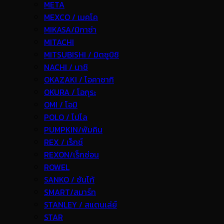
META
MEXCO / เมคโค
MIKASA/มิกาซ่า
MITACHI
MITSUBISHI / มิตซูบิชิ
NACHI / นาชิ
OKAZAKI / โอคาซากิ
OKURA / โอกุระ
OMI / โอมิ
POLO / โปโล
PUMPKIN/พัมคิน
REX / เร็กช์
REXON/เร็กซ่อน
ROWEL
SANKO / ซันโก้
SMART/สมาร์ท
STANLEY / สแตนเล่ย์
STAR