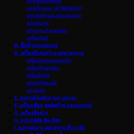
สว่านแท่นแม่เหล็ก
ดอกเจ็ทบอส (JETBROACH)
สว่านไฟฟ้าและสว่านกระแทก
สว่านโรตารี
สว่านเจาะทำลายสกัด
เครื่องเจียร์
B. ปั๊มน้ำและอุปกรณ์
D. เครื่องมือก่อสร้าง-อุตสาหกรรม
เครื่องตัดถนนคอนกรีต
เครื่องต๊าปเกลียว
เครื่องปั่นไฟ
แท่นตัดไฟเบอร์
สว่านแท่น
E. อุปกรณ์ขนย้าย รอก แม่แรง
F. เครื่องเชื่อม ชุดตัดก๊าซ และอุปกรณ์
G. เครื่องมือช่าง
H. อุปกรณ์ตัด ขัด เจียร
I. อุปกรณ์เจาะ ดอกสว่าน ต๊าป กลึง