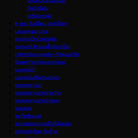
ปั้มอัดฉีดแรงดันสูง
ปืนฉีดโฟม
เครื่องดูดฝุ่น
K. กาว ซิลลิโคน เทป น้ำยา
Uncategorized
ชุดดัดแป๊บไฮดรอลิค
ชุดถอดไส้กรองน้ำมันเครื่อง
บริการรับเจาะคอริ่ง-ตัดคอนกรีต
ปืนลมทำความสะอาดพรม
มอเตอร์น้ำ
มอเตอร์เครื่องถอดยาง
รถลากพาเลท
รถลากพาเลทหน้ากว้าง
รถลากพาเลทหน้าแคบ
รอกสลิง
สแต๊กรัดของ
สแตนยกมอเตอร์ไซร์ล้อหลัง
อุปกรณ์เชื่อม ตัดก๊าซ