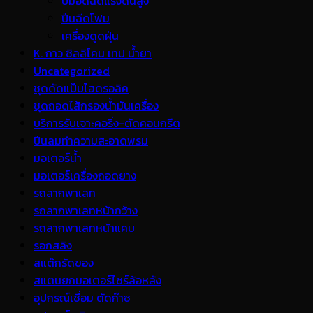
ปั้มอัดฉีดแรงดันสูง
ปืนฉีดโฟม
เครื่องดูดฝุ่น
K. กาว ซิลลิโคน เทป น้ำยา
Uncategorized
ชุดดัดแป๊บไฮดรอลิค
ชุดถอดไส้กรองน้ำมันเครื่อง
บริการรับเจาะคอริ่ง-ตัดคอนกรีต
ปืนลมทำความสะอาดพรม
มอเตอร์น้ำ
มอเตอร์เครื่องถอดยาง
รถลากพาเลท
รถลากพาเลทหน้ากว้าง
รถลากพาเลทหน้าแคบ
รอกสลิง
สแต๊กรัดของ
สแตนยกมอเตอร์ไซร์ล้อหลัง
อุปกรณ์เชื่อม ตัดก๊าซ