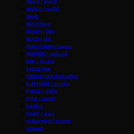
ASAHI / อาซาฮี
BAHCO / บาห์โก้
BAHR
BDS/บีดีเอส
BOSCH / บ๊อช
BUCO / บูโก้
DONGCHENG/ดองเชง
DORMER / ดอร์เมอร์
DSK / ดีเอสเค
EAGLE ONE
EIBENSTOCK/ไอบีนสต๊อก
ELEPHANT / ตราช้าง
FORCE / ฟอร์ช
H.T.D / เอชทีดี
HARRIS
HAWK / ฮาค์ว
HOBAYASHI/โฮบายาชิ
HONIKO