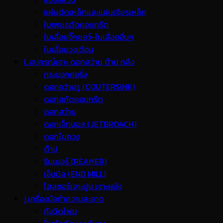
แผ่นตัดเหล็กและแผ่นเจียรเหล็ก
ใบเพชรตัดคอนกรีต
ใบเลื่อยจิ๊กซอว์-ใบเลื่อยอื่นๆ
ใบเลื่อยวงเดือน
I. อุปกรณ์เจาะ ดอกสว่าน ต๊าป กลึง
กระบอกคอริ่ง
ดอกคว้านรู (COUTERSINK)
ดอกสกัดคอนกรีต
ดอกสว่าน
ดอกเจ็ทบอส (JETBROACH)
ดอกไขควง
ต๊าป
รีมเมอร์ (REAMER)
เอ็นมิล (END MILL)
โฮลซอร์เจาะปูน เจาะผนัง
j.เครื่องมือทำความสะอาด
ถังฉีดโฟม