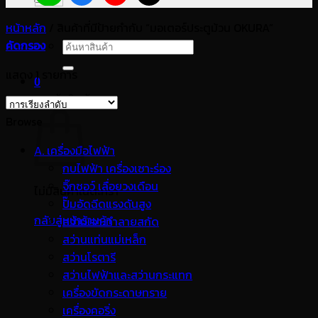
หน้าหลัก
/
สินค้าที่มีป้ายกำกับ “มอเตอร์ประตูม้วน OKURA”
คัดกรอง
ค้นหา:
แสดง 1 รายการ
0
ตะกร้าสินค้า
Browse
A. เครื่องมือไฟฟ้า
กบไฟฟ้า เครื่องเซาะร่อง
จิ๊กซอว์ เลื่อยวงเดือน
ไม่มีสินค้าในตะกร้า
ปั๊มอัดฉีดแรงดันสูง
กลับสู่หน้าร้านค้า
สว่านเจาะทำลายสกัด
สว่านแท่นแม่เหล็ก
สว่านโรตารี
สว่านไฟฟ้าและสว่านกระแทก
เครื่องขัดกระดาษทราย
เครื่องคอริ่ง