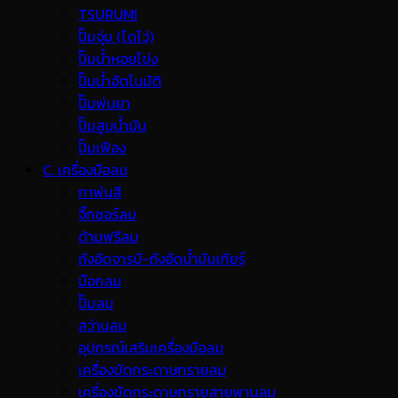
TSURUMI
ปั๊มจุ่ม (ไดโว่)
ปั๊มน้ำหอยโข่ง
ปั๊มน้ำอัตโนมัติ
ปั๊มพ่นยา
ปั๊มสูบน้ำมัน
ปั๊มเฟือง
C. เครื่องมือลม
กาพ่นสี
จิ๊กซอร์ลม
ด้ามฟรีลม
ถังอัดจารบี-ถังอัดน้ำมันเกียร์
บ๊อกลม
ปั๊มลม
สว่านลม
อุปกรณ์เสริมเครื่องมือลม
เครื่องขัดกระดาษทรายลม
เครื่องขัดกระดาษทรายสายพานลม