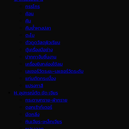
กรรไกร
ค้อน
คีม
คีมย้ำหางปลา
ตะไบ
ตัวดูดวัสดุผิวเรียบ
ตู้เครื่องมือช่าง
ปากกาจับชิ้นงาน
เครื่องยิงกล่องใช้ลม
เลเซอร์วัดระยะ-เลเซอร์วัดระดับ
แท่นตัดกระเบื้อง
แปรงทาสี
H. อุปกรณ์ตัด ขัด เจียร
กระดาษทราย-ผ้าทราย
ดอกเร้าท์เตอร์
มีดกลึง
หินเจียร-เหล็กเจียร
แปรงลวด