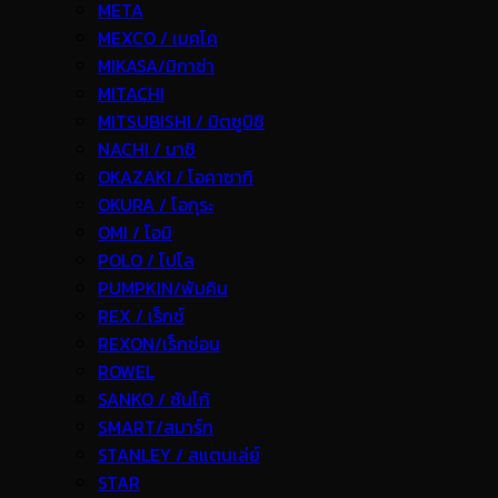
META
MEXCO / เมคโค
MIKASA/มิกาซ่า
MITACHI
MITSUBISHI / มิตซูบิชิ
NACHI / นาชิ
OKAZAKI / โอคาซากิ
OKURA / โอกุระ
OMI / โอมิ
POLO / โปโล
PUMPKIN/พัมคิน
REX / เร็กช์
REXON/เร็กซ่อน
ROWEL
SANKO / ซันโก้
SMART/สมาร์ท
STANLEY / สแตนเล่ย์
STAR