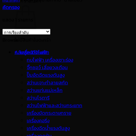
ตะกร้าสินค้า
คัดกรอง
แสดง 1 รายการ
Browse
ไม่มีสินค้าในตะกร้า
กลับสู่หน้าร้านค้า
A. เครื่องมือไฟฟ้า
กบไฟฟ้า เครื่องเซาะร่อง
จิ๊กซอว์ เลื่อยวงเดือน
ปั๊มอัดฉีดแรงดันสูง
สว่านเจาะทำลายสกัด
สว่านแท่นแม่เหล็ก
สว่านโรตารี
สว่านไฟฟ้าและสว่านกระแทก
เครื่องขัดกระดาษทราย
เครื่องคอริ่ง
เครื่องฉีดน้ำแรงดันสูง
เครื่องดูดฝุ่น