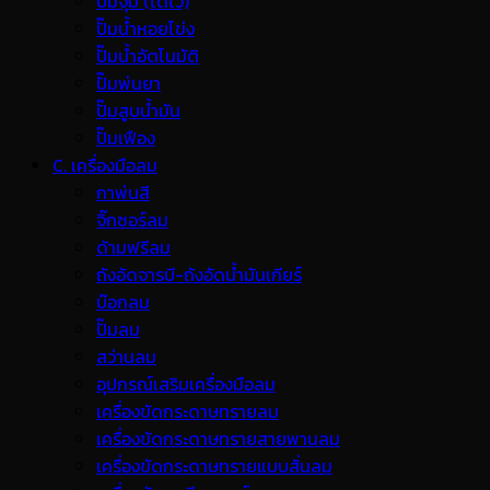
ปั๊มจุ่ม (ไดโว่)
ปั๊มน้ำหอยโข่ง
ปั๊มน้ำอัตโนมัติ
ปั๊มพ่นยา
ปั๊มสูบน้ำมัน
ปั๊มเฟือง
C. เครื่องมือลม
กาพ่นสี
จิ๊กซอร์ลม
ด้ามฟรีลม
ถังอัดจารบี-ถังอัดน้ำมันเกียร์
บ๊อกลม
ปั๊มลม
สว่านลม
อุปกรณ์เสริมเครื่องมือลม
เครื่องขัดกระดาษทรายลม
เครื่องขัดกระดาษทรายสายพานลม
เครื่องขัดกระดาษทรายแบบสั่นลม