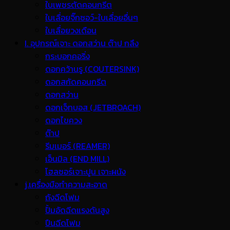
ใบเพชรตัดคอนกรีต
ใบเลื่อยจิ๊กซอว์-ใบเลื่อยอื่นๆ
ใบเลื่อยวงเดือน
I. อุปกรณ์เจาะ ดอกสว่าน ต๊าป กลึง
กระบอกคอริ่ง
ดอกคว้านรู (COUTERSINK)
ดอกสกัดคอนกรีต
ดอกสว่าน
ดอกเจ็ทบอส (JETBROACH)
ดอกไขควง
ต๊าป
รีมเมอร์ (REAMER)
เอ็นมิล (END MILL)
โฮลซอร์เจาะปูน เจาะผนัง
j.เครื่องมือทำความสะอาด
ถังฉีดโฟม
ปั้มอัดฉีดแรงดันสูง
ปืนฉีดโฟม