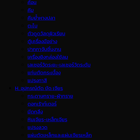
ค้อน
คีม
คีมย้ำหางปลา
ตะไบ
ตัวดูดวัสดุผิวเรียบ
ตู้เครื่องมือช่าง
ปากกาจับชิ้นงาน
เครื่องยิงกล่องใช้ลม
เลเซอร์วัดระยะ-เลเซอร์วัดระดับ
แท่นตัดกระเบื้อง
แปรงทาสี
H. อุปกรณ์ตัด ขัด เจียร
กระดาษทราย-ผ้าทราย
ดอกเร้าท์เตอร์
มีดกลึง
หินเจียร-เหล็กเจียร
แปรงลวด
แผ่นตัดเหล็กและแผ่นเจียรเหล็ก