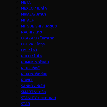
META
MEXCO / เมคโค
MIKASA/มิกาซ่า
MITACHI
MITSUBISHI / มิตซูบิชิ
NACHI / นาชิ
OKAZAKI / โอคาซากิ
OKURA / โอกุระ
OMI / โอมิ
POLO / โปโล
PUMPKIN/พัมคิน
REX / เร็กช์
REXON/เร็กซ่อน
ROWEL
SANKO / ซันโก้
SMART/สมาร์ท
STANLEY / สแตนเล่ย์
STAR