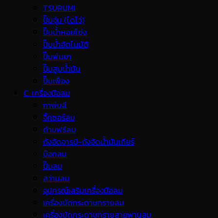
TSURUMI
ปั๊มจุ่ม (ไดโว่)
ปั๊มน้ำหอยโข่ง
ปั๊มน้ำอัตโนมัติ
ปั๊มพ่นยา
ปั๊มสูบน้ำมัน
ปั๊มเฟือง
C. เครื่องมือลม
กาพ่นสี
จิ๊กซอร์ลม
ด้ามฟรีลม
ถังอัดจารบี-ถังอัดน้ำมันเกียร์
บ๊อกลม
ปั๊มลม
สว่านลม
อุปกรณ์เสริมเครื่องมือลม
เครื่องขัดกระดาษทรายลม
เครื่องขัดกระดาษทรายสายพานลม