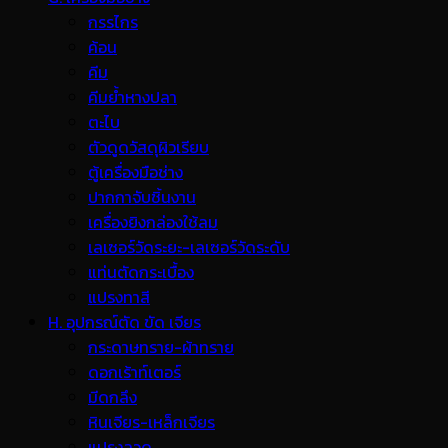
กรรไกร
ค้อน
คีม
คีมย้ำหางปลา
ตะไบ
ตัวดูดวัสดุผิวเรียบ
ตู้เครื่องมือช่าง
ปากกาจับชิ้นงาน
เครื่องยิงกล่องใช้ลม
เลเซอร์วัดระยะ-เลเซอร์วัดระดับ
แท่นตัดกระเบื้อง
แปรงทาสี
H. อุปกรณ์ตัด ขัด เจียร
กระดาษทราย-ผ้าทราย
ดอกเร้าท์เตอร์
มีดกลึง
หินเจียร-เหล็กเจียร
แปรงลวด