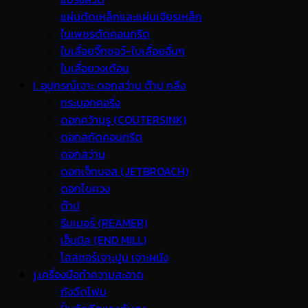
แผ่นตัดเหล็กและแผ่นเจียรเหล็ก
ใบเพชรตัดคอนกรีต
ใบเลื่อยจิ๊กซอว์-ใบเลื่อยอื่นๆ
ใบเลื่อยวงเดือน
I. อุปกรณ์เจาะ ดอกสว่าน ต๊าป กลึง
กระบอกคอริ่ง
ดอกคว้านรู (COUTERSINK)
ดอกสกัดคอนกรีต
ดอกสว่าน
ดอกเจ็ทบอส (JETBROACH)
ดอกไขควง
ต๊าป
รีมเมอร์ (REAMER)
เอ็นมิล (END MILL)
โฮลซอร์เจาะปูน เจาะผนัง
j.เครื่องมือทำความสะอาด
ถังฉีดโฟม