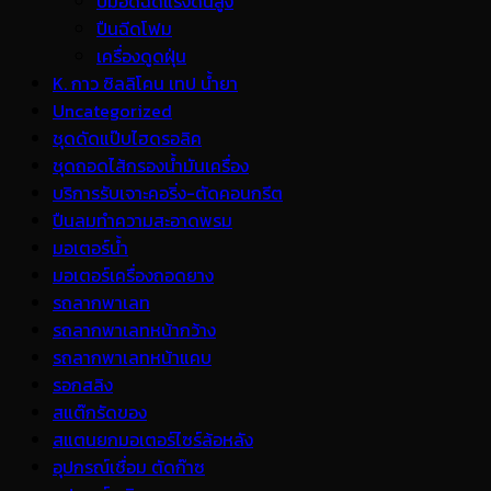
ปั้มอัดฉีดแรงดันสูง
ปืนฉีดโฟม
เครื่องดูดฝุ่น
K. กาว ซิลลิโคน เทป น้ำยา
Uncategorized
ชุดดัดแป๊บไฮดรอลิค
ชุดถอดไส้กรองน้ำมันเครื่อง
บริการรับเจาะคอริ่ง-ตัดคอนกรีต
ปืนลมทำความสะอาดพรม
มอเตอร์น้ำ
มอเตอร์เครื่องถอดยาง
รถลากพาเลท
รถลากพาเลทหน้ากว้าง
รถลากพาเลทหน้าแคบ
รอกสลิง
สแต๊กรัดของ
สแตนยกมอเตอร์ไซร์ล้อหลัง
อุปกรณ์เชื่อม ตัดก๊าซ