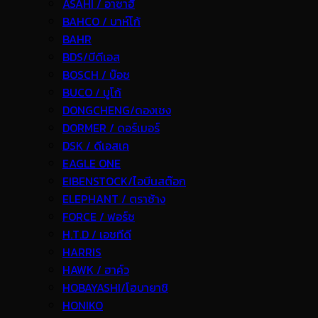
ASAHI / อาซาฮี
BAHCO / บาห์โก้
BAHR
BDS/บีดีเอส
BOSCH / บ๊อช
BUCO / บูโก้
DONGCHENG/ดองเชง
DORMER / ดอร์เมอร์
DSK / ดีเอสเค
EAGLE ONE
EIBENSTOCK/ไอบีนสต๊อก
ELEPHANT / ตราช้าง
FORCE / ฟอร์ช
H.T.D / เอชทีดี
HARRIS
HAWK / ฮาค์ว
HOBAYASHI/โฮบายาชิ
HONIKO