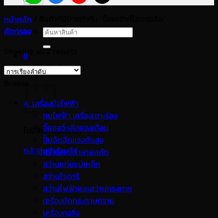
หน้าหลัก
/
สินค้าที่มีป้ายกำกับ “น็อคเอ้าท์ไฮดรอลิค”
คัดกรอง
ค้นหา:
Showing all 2 results
0
ตะกร้าสินค้า
Browse
A. เครื่องมือไฟฟ้า
กบไฟฟ้า เครื่องเซาะร่อง
จิ๊กซอว์ เลื่อยวงเดือน
ไม่มีสินค้าในตะกร้า
ปั๊มอัดฉีดแรงดันสูง
กลับสู่หน้าร้านค้า
สว่านเจาะทำลายสกัด
สว่านแท่นแม่เหล็ก
สว่านโรตารี
สว่านไฟฟ้าและสว่านกระแทก
เครื่องขัดกระดาษทราย
เครื่องคอริ่ง