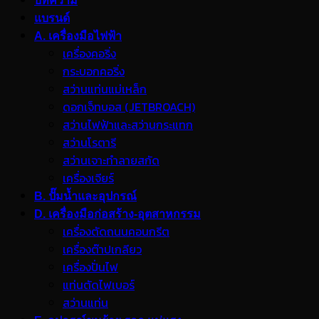
บทความ
แบรนด์
A. เครื่องมือไฟฟ้า
เครื่องคอริ่ง
กระบอกคอริ่ง
สว่านแท่นแม่เหล็ก
ดอกเจ็ทบอส (JETBROACH)
สว่านไฟฟ้าและสว่านกระแทก
สว่านโรตารี
สว่านเจาะทำลายสกัด
เครื่องเจียร์
B. ปั๊มน้ำและอุปกรณ์
D. เครื่องมือก่อสร้าง-อุตสาหกรรม
เครื่องตัดถนนคอนกรีต
เครื่องต๊าปเกลียว
เครื่องปั่นไฟ
แท่นตัดไฟเบอร์
สว่านแท่น