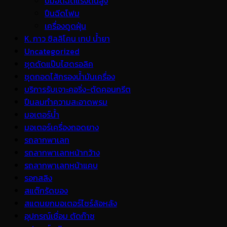
ปั้มอัดฉีดแรงดันสูง
ปืนฉีดโฟม
เครื่องดูดฝุ่น
K. กาว ซิลลิโคน เทป น้ำยา
Uncategorized
ชุดดัดแป๊บไฮดรอลิค
ชุดถอดไส้กรองน้ำมันเครื่อง
บริการรับเจาะคอริ่ง-ตัดคอนกรีต
ปืนลมทำความสะอาดพรม
มอเตอร์น้ำ
มอเตอร์เครื่องถอดยาง
รถลากพาเลท
รถลากพาเลทหน้ากว้าง
รถลากพาเลทหน้าแคบ
รอกสลิง
สแต๊กรัดของ
สแตนยกมอเตอร์ไซร์ล้อหลัง
อุปกรณ์เชื่อม ตัดก๊าซ