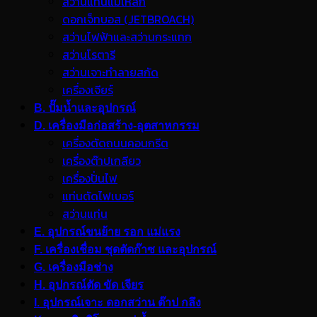
สว่านแท่นแม่เหล็ก
ดอกเจ็ทบอส (JETBROACH)
สว่านไฟฟ้าและสว่านกระแทก
สว่านโรตารี
สว่านเจาะทำลายสกัด
เครื่องเจียร์
B. ปั๊มน้ำและอุปกรณ์
D. เครื่องมือก่อสร้าง-อุตสาหกรรม
เครื่องตัดถนนคอนกรีต
เครื่องต๊าปเกลียว
เครื่องปั่นไฟ
แท่นตัดไฟเบอร์
สว่านแท่น
E. อุปกรณ์ขนย้าย รอก แม่แรง
F. เครื่องเชื่อม ชุดตัดก๊าซ และอุปกรณ์
G. เครื่องมือช่าง
H. อุปกรณ์ตัด ขัด เจียร
I. อุปกรณ์เจาะ ดอกสว่าน ต๊าป กลึง