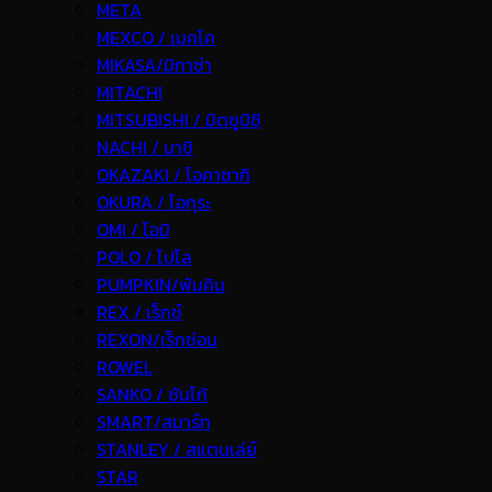
META
MEXCO / เมคโค
MIKASA/มิกาซ่า
MITACHI
MITSUBISHI / มิตซูบิชิ
NACHI / นาชิ
OKAZAKI / โอคาซากิ
OKURA / โอกุระ
OMI / โอมิ
POLO / โปโล
PUMPKIN/พัมคิน
REX / เร็กช์
REXON/เร็กซ่อน
ROWEL
SANKO / ซันโก้
SMART/สมาร์ท
STANLEY / สแตนเล่ย์
STAR