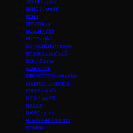
ASAHI / อาซาฮี
BAHCO / บาห์โก้
BAHR
BDS/บีดีเอส
BOSCH / บ๊อช
BUCO / บูโก้
DONGCHENG/ดองเชง
DORMER / ดอร์เมอร์
DSK / ดีเอสเค
EAGLE ONE
EIBENSTOCK/ไอบีนสต๊อก
ELEPHANT / ตราช้าง
FORCE / ฟอร์ช
H.T.D / เอชทีดี
HARRIS
HAWK / ฮาค์ว
HOBAYASHI/โฮบายาชิ
HONIKO