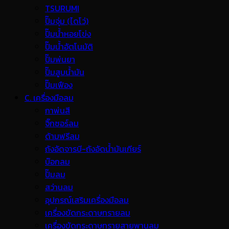
TSURUMI
ปั๊มจุ่ม (ไดโว่)
ปั๊มน้ำหอยโข่ง
ปั๊มน้ำอัตโนมัติ
ปั๊มพ่นยา
ปั๊มสูบน้ำมัน
ปั๊มเฟือง
C. เครื่องมือลม
กาพ่นสี
จิ๊กซอร์ลม
ด้ามฟรีลม
ถังอัดจารบี-ถังอัดน้ำมันเกียร์
บ๊อกลม
ปั๊มลม
สว่านลม
อุปกรณ์เสริมเครื่องมือลม
เครื่องขัดกระดาษทรายลม
เครื่องขัดกระดาษทรายสายพานลม