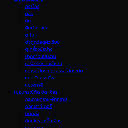
กรรไกร
ค้อน
คีม
คีมย้ำหางปลา
ตะไบ
ตัวดูดวัสดุผิวเรียบ
ตู้เครื่องมือช่าง
ปากกาจับชิ้นงาน
เครื่องยิงกล่องใช้ลม
เลเซอร์วัดระยะ-เลเซอร์วัดระดับ
แท่นตัดกระเบื้อง
แปรงทาสี
H. อุปกรณ์ตัด ขัด เจียร
กระดาษทราย-ผ้าทราย
ดอกเร้าท์เตอร์
มีดกลึง
หินเจียร-เหล็กเจียร
แปรงลวด