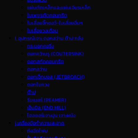
แผ่นตัดเหล็กและแผ่นเจียรเหล็ก
ใบเพชรตัดคอนกรีต
ใบเลื่อยจิ๊กซอว์-ใบเลื่อยอื่นๆ
ใบเลื่อยวงเดือน
I. อุปกรณ์เจาะ ดอกสว่าน ต๊าป กลึง
กระบอกคอริ่ง
ดอกคว้านรู (COUTERSINK)
ดอกสกัดคอนกรีต
ดอกสว่าน
ดอกเจ็ทบอส (JETBROACH)
ดอกไขควง
ต๊าป
รีมเมอร์ (REAMER)
เอ็นมิล (END MILL)
โฮลซอร์เจาะปูน เจาะผนัง
j.เครื่องมือทำความสะอาด
ถังฉีดโฟม