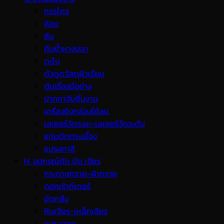
กรรไกร
ค้อน
คีม
คีมย้ำหางปลา
ตะไบ
ตัวดูดวัสดุผิวเรียบ
ตู้เครื่องมือช่าง
ปากกาจับชิ้นงาน
เครื่องยิงกล่องใช้ลม
เลเซอร์วัดระยะ-เลเซอร์วัดระดับ
แท่นตัดกระเบื้อง
แปรงทาสี
H. อุปกรณ์ตัด ขัด เจียร
กระดาษทราย-ผ้าทราย
ดอกเร้าท์เตอร์
มีดกลึง
หินเจียร-เหล็กเจียร
แปรงลวด