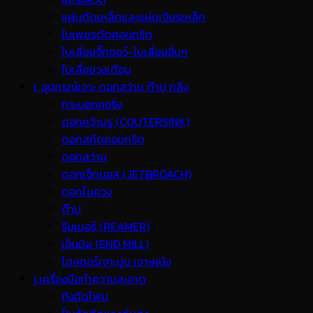
แผ่นตัดเหล็กและแผ่นเจียรเหล็ก
ใบเพชรตัดคอนกรีต
ใบเลื่อยจิ๊กซอว์-ใบเลื่อยอื่นๆ
ใบเลื่อยวงเดือน
I. อุปกรณ์เจาะ ดอกสว่าน ต๊าป กลึง
กระบอกคอริ่ง
ดอกคว้านรู (COUTERSINK)
ดอกสกัดคอนกรีต
ดอกสว่าน
ดอกเจ็ทบอส (JETBROACH)
ดอกไขควง
ต๊าป
รีมเมอร์ (REAMER)
เอ็นมิล (END MILL)
โฮลซอร์เจาะปูน เจาะผนัง
j.เครื่องมือทำความสะอาด
ถังฉีดโฟม