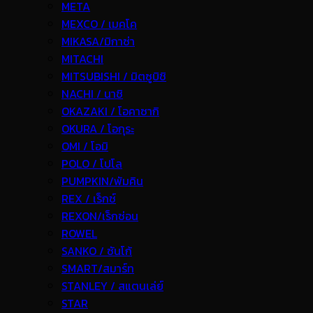
META
MEXCO / เมคโค
MIKASA/มิกาซ่า
MITACHI
MITSUBISHI / มิตซูบิชิ
NACHI / นาชิ
OKAZAKI / โอคาซากิ
OKURA / โอกุระ
OMI / โอมิ
POLO / โปโล
PUMPKIN/พัมคิน
REX / เร็กช์
REXON/เร็กซ่อน
ROWEL
SANKO / ซันโก้
SMART/สมาร์ท
STANLEY / สแตนเล่ย์
STAR