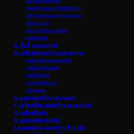
สว่านแท่นแม่เหล็ก
ดอกเจ็ทบอส (JETBROACH)
สว่านไฟฟ้าและสว่านกระแทก
สว่านโรตารี
สว่านเจาะทำลายสกัด
เครื่องเจียร์
B. ปั๊มน้ำและอุปกรณ์
D. เครื่องมือก่อสร้าง-อุตสาหกรรม
เครื่องตัดถนนคอนกรีต
เครื่องต๊าปเกลียว
เครื่องปั่นไฟ
แท่นตัดไฟเบอร์
สว่านแท่น
E. อุปกรณ์ขนย้าย รอก แม่แรง
F. เครื่องเชื่อม ชุดตัดก๊าซ และอุปกรณ์
G. เครื่องมือช่าง
H. อุปกรณ์ตัด ขัด เจียร
I. อุปกรณ์เจาะ ดอกสว่าน ต๊าป กลึง