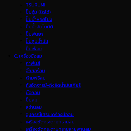
TSURUMI
ปั๊มจุ่ม (ไดโว่)
ปั๊มน้ำหอยโข่ง
ปั๊มน้ำอัตโนมัติ
ปั๊มพ่นยา
ปั๊มสูบน้ำมัน
ปั๊มเฟือง
C. เครื่องมือลม
กาพ่นสี
จิ๊กซอร์ลม
ด้ามฟรีลม
ถังอัดจารบี-ถังอัดน้ำมันเกียร์
บ๊อกลม
ปั๊มลม
สว่านลม
อุปกรณ์เสริมเครื่องมือลม
เครื่องขัดกระดาษทรายลม
เครื่องขัดกระดาษทรายสายพานลม