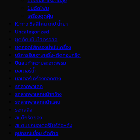
ปั้มอัดฉีดแรงดันสูง
ปืนฉีดโฟม
เครื่องดูดฝุ่น
K. กาว ซิลลิโคน เทป น้ำยา
Uncategorized
ชุดดัดแป๊บไฮดรอลิค
ชุดถอดไส้กรองน้ำมันเครื่อง
บริการรับเจาะคอริ่ง-ตัดคอนกรีต
ปืนลมทำความสะอาดพรม
มอเตอร์น้ำ
มอเตอร์เครื่องถอดยาง
รถลากพาเลท
รถลากพาเลทหน้ากว้าง
รถลากพาเลทหน้าแคบ
รอกสลิง
สแต๊กรัดของ
สแตนยกมอเตอร์ไซร์ล้อหลัง
อุปกรณ์เชื่อม ตัดก๊าซ