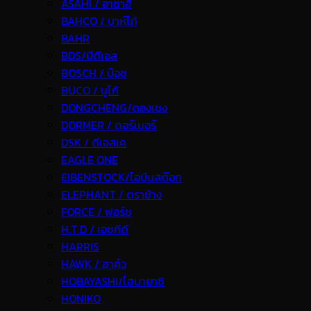
ASAHI / อาซาฮี
BAHCO / บาห์โก้
BAHR
BDS/บีดีเอส
BOSCH / บ๊อช
BUCO / บูโก้
DONGCHENG/ดองเชง
DORMER / ดอร์เมอร์
DSK / ดีเอสเค
EAGLE ONE
EIBENSTOCK/ไอบีนสต๊อก
ELEPHANT / ตราช้าง
FORCE / ฟอร์ช
H.T.D / เอชทีดี
HARRIS
HAWK / ฮาค์ว
HOBAYASHI/โฮบายาชิ
HONIKO