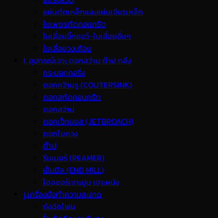
แผ่นตัดเหล็กและแผ่นเจียรเหล็ก
ใบเพชรตัดคอนกรีต
ใบเลื่อยจิ๊กซอว์-ใบเลื่อยอื่นๆ
ใบเลื่อยวงเดือน
I. อุปกรณ์เจาะ ดอกสว่าน ต๊าป กลึง
กระบอกคอริ่ง
ดอกคว้านรู (COUTERSINK)
ดอกสกัดคอนกรีต
ดอกสว่าน
ดอกเจ็ทบอส (JETBROACH)
ดอกไขควง
ต๊าป
รีมเมอร์ (REAMER)
เอ็นมิล (END MILL)
โฮลซอร์เจาะปูน เจาะผนัง
j.เครื่องมือทำความสะอาด
ถังฉีดโฟม