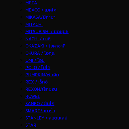
META
MEXCO / เมคโค
MIKASA/มิกาซ่า
MITACHI
MITSUBISHI / มิตซูบิชิ
NACHI / นาชิ
OKAZAKI / โอคาซากิ
OKURA / โอกุระ
OMI / โอมิ
POLO / โปโล
PUMPKIN/พัมคิน
REX / เร็กช์
REXON/เร็กซ่อน
ROWEL
SANKO / ซันโก้
SMART/สมาร์ท
STANLEY / สแตนเล่ย์
STAR