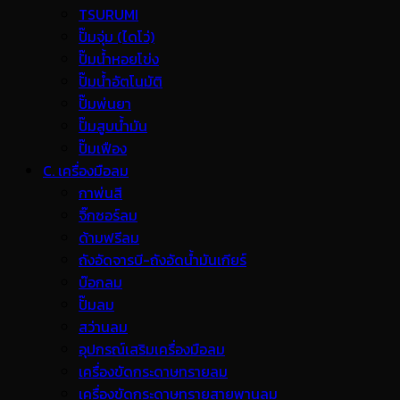
TSURUMI
ปั๊มจุ่ม (ไดโว่)
ปั๊มน้ำหอยโข่ง
ปั๊มน้ำอัตโนมัติ
ปั๊มพ่นยา
ปั๊มสูบน้ำมัน
ปั๊มเฟือง
C. เครื่องมือลม
กาพ่นสี
จิ๊กซอร์ลม
ด้ามฟรีลม
ถังอัดจารบี-ถังอัดน้ำมันเกียร์
บ๊อกลม
ปั๊มลม
สว่านลม
อุปกรณ์เสริมเครื่องมือลม
เครื่องขัดกระดาษทรายลม
เครื่องขัดกระดาษทรายสายพานลม