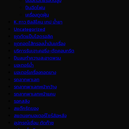
ปั้มอัดฉีดแรงดันสูง
ปืนฉีดโฟม
เครื่องดูดฝุ่น
K. กาว ซิลลิโคน เทป น้ำยา
Uncategorized
ชุดดัดแป๊บไฮดรอลิค
ชุดถอดไส้กรองน้ำมันเครื่อง
บริการรับเจาะคอริ่ง-ตัดคอนกรีต
ปืนลมทำความสะอาดพรม
มอเตอร์น้ำ
มอเตอร์เครื่องถอดยาง
รถลากพาเลท
รถลากพาเลทหน้ากว้าง
รถลากพาเลทหน้าแคบ
รอกสลิง
สแต๊กรัดของ
สแตนยกมอเตอร์ไซร์ล้อหลัง
อุปกรณ์เชื่อม ตัดก๊าซ