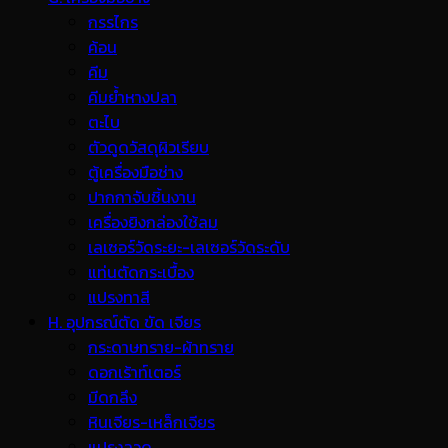
กรรไกร
ค้อน
คีม
คีมย้ำหางปลา
ตะไบ
ตัวดูดวัสดุผิวเรียบ
ตู้เครื่องมือช่าง
ปากกาจับชิ้นงาน
เครื่องยิงกล่องใช้ลม
เลเซอร์วัดระยะ-เลเซอร์วัดระดับ
แท่นตัดกระเบื้อง
แปรงทาสี
H. อุปกรณ์ตัด ขัด เจียร
กระดาษทราย-ผ้าทราย
ดอกเร้าท์เตอร์
มีดกลึง
หินเจียร-เหล็กเจียร
แปรงลวด