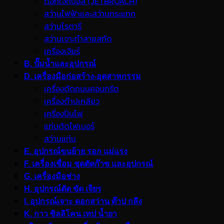
ดอกเจ็ทบอส (JETBROACH)
สว่านไฟฟ้าและสว่านกระแทก
สว่านโรตารี
สว่านเจาะทำลายสกัด
เครื่องเจียร์
B. ปั๊มน้ำและอุปกรณ์
D. เครื่องมือก่อสร้าง-อุตสาหกรรม
เครื่องตัดถนนคอนกรีต
เครื่องต๊าปเกลียว
เครื่องปั่นไฟ
แท่นตัดไฟเบอร์
สว่านแท่น
E. อุปกรณ์ขนย้าย รอก แม่แรง
F. เครื่องเชื่อม ชุดตัดก๊าซ และอุปกรณ์
G. เครื่องมือช่าง
H. อุปกรณ์ตัด ขัด เจียร
I. อุปกรณ์เจาะ ดอกสว่าน ต๊าป กลึง
K. กาว ซิลลิโคน เทป น้ำยา