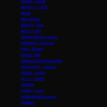
ASAHI / อาซาฮี
BAHCO / บาห์โก้
BAHR
BDS/บีดีเอส
BOSCH / บ๊อช
BUCO / บูโก้
DONGCHENG/ดองเชง
DORMER / ดอร์เมอร์
DSK / ดีเอสเค
EAGLE ONE
EIBENSTOCK/ไอบีนสต๊อก
ELEPHANT / ตราช้าง
FORCE / ฟอร์ช
H.T.D / เอชทีดี
HARRIS
HAWK / ฮาค์ว
HOBAYASHI/โฮบายาชิ
HONIKO