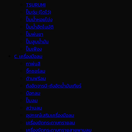
TSURUMI
ปั๊มจุ่ม (ไดโว่)
ปั๊มน้ำหอยโข่ง
ปั๊มน้ำอัตโนมัติ
ปั๊มพ่นยา
ปั๊มสูบน้ำมัน
ปั๊มเฟือง
C. เครื่องมือลม
กาพ่นสี
จิ๊กซอร์ลม
ด้ามฟรีลม
ถังอัดจารบี-ถังอัดน้ำมันเกียร์
บ๊อกลม
ปั๊มลม
สว่านลม
อุปกรณ์เสริมเครื่องมือลม
เครื่องขัดกระดาษทรายลม
เครื่องขัดกระดาษทรายสายพานลม