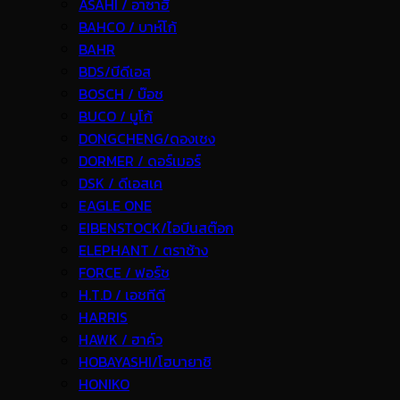
ASAHI / อาซาฮี
BAHCO / บาห์โก้
BAHR
BDS/บีดีเอส
BOSCH / บ๊อช
BUCO / บูโก้
DONGCHENG/ดองเชง
DORMER / ดอร์เมอร์
DSK / ดีเอสเค
EAGLE ONE
EIBENSTOCK/ไอบีนสต๊อก
ELEPHANT / ตราช้าง
FORCE / ฟอร์ช
H.T.D / เอชทีดี
HARRIS
HAWK / ฮาค์ว
HOBAYASHI/โฮบายาชิ
HONIKO