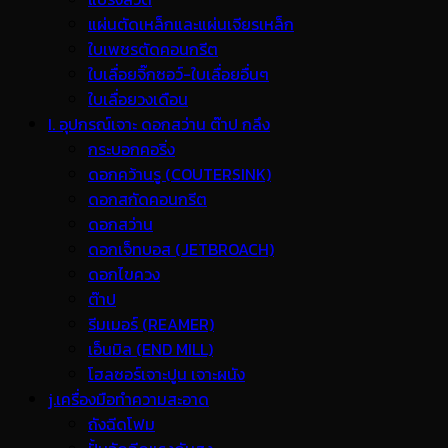
แผ่นตัดเหล็กและแผ่นเจียรเหล็ก
ใบเพชรตัดคอนกรีต
ใบเลื่อยจิ๊กซอว์-ใบเลื่อยอื่นๆ
ใบเลื่อยวงเดือน
I. อุปกรณ์เจาะ ดอกสว่าน ต๊าป กลึง
กระบอกคอริ่ง
ดอกคว้านรู (COUTERSINK)
ดอกสกัดคอนกรีต
ดอกสว่าน
ดอกเจ็ทบอส (JETBROACH)
ดอกไขควง
ต๊าป
รีมเมอร์ (REAMER)
เอ็นมิล (END MILL)
โฮลซอร์เจาะปูน เจาะผนัง
j.เครื่องมือทำความสะอาด
ถังฉีดโฟม