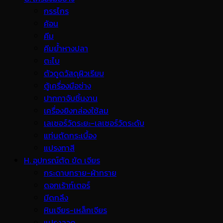
กรรไกร
ค้อน
คีม
คีมย้ำหางปลา
ตะไบ
ตัวดูดวัสดุผิวเรียบ
ตู้เครื่องมือช่าง
ปากกาจับชิ้นงาน
เครื่องยิงกล่องใช้ลม
เลเซอร์วัดระยะ-เลเซอร์วัดระดับ
แท่นตัดกระเบื้อง
แปรงทาสี
H. อุปกรณ์ตัด ขัด เจียร
กระดาษทราย-ผ้าทราย
ดอกเร้าท์เตอร์
มีดกลึง
หินเจียร-เหล็กเจียร
แปรงลวด