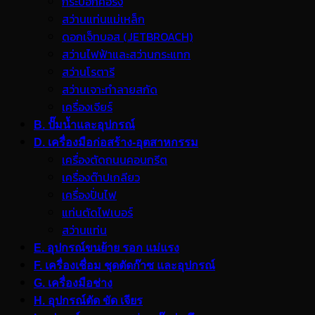
กระบอกคอริ่ง
สว่านแท่นแม่เหล็ก
ดอกเจ็ทบอส (JETBROACH)
สว่านไฟฟ้าและสว่านกระแทก
สว่านโรตารี
สว่านเจาะทำลายสกัด
เครื่องเจียร์
B. ปั๊มน้ำและอุปกรณ์
D. เครื่องมือก่อสร้าง-อุตสาหกรรม
เครื่องตัดถนนคอนกรีต
เครื่องต๊าปเกลียว
เครื่องปั่นไฟ
แท่นตัดไฟเบอร์
สว่านแท่น
E. อุปกรณ์ขนย้าย รอก แม่แรง
F. เครื่องเชื่อม ชุดตัดก๊าซ และอุปกรณ์
G. เครื่องมือช่าง
H. อุปกรณ์ตัด ขัด เจียร