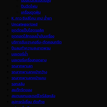
ปั้มอัดฉีดแรงดันสูง
ปืนฉีดโฟม
เครื่องดูดฝุ่น
K. กาว ซิลลิโคน เทป น้ำยา
Uncategorized
ชุดดัดแป๊บไฮดรอลิค
ชุดถอดไส้กรองน้ำมันเครื่อง
บริการรับเจาะคอริ่ง-ตัดคอนกรีต
ปืนลมทำความสะอาดพรม
มอเตอร์น้ำ
มอเตอร์เครื่องถอดยาง
รถลากพาเลท
รถลากพาเลทหน้ากว้าง
รถลากพาเลทหน้าแคบ
รอกสลิง
สแต๊กรัดของ
สแตนยกมอเตอร์ไซร์ล้อหลัง
อุปกรณ์เชื่อม ตัดก๊าซ