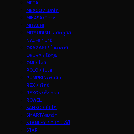
META
MEXCO / เมคโค
MIKASA/มิกาซ่า
MITACHI
MITSUBISHI / มิตซูบิชิ
NACHI / นาชิ
OKAZAKI / โอคาซากิ
OKURA / โอกุระ
OMI / โอมิ
POLO / โปโล
PUMPKIN/พัมคิน
REX / เร็กช์
REXON/เร็กซ่อน
ROWEL
SANKO / ซันโก้
SMART/สมาร์ท
STANLEY / สแตนเล่ย์
STAR