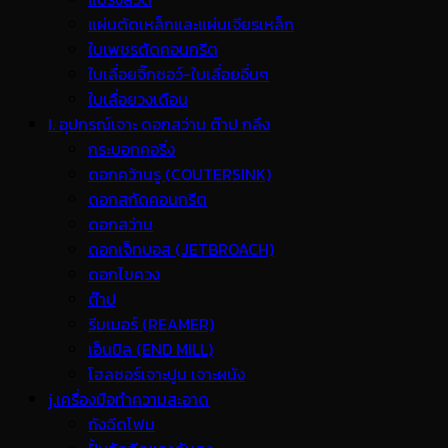
แผ่นตัดเหล็กและแผ่นเจียรเหล็ก
ใบเพชรตัดคอนกรีต
ใบเลื่อยจิ๊กซอว์-ใบเลื่อยอื่นๆ
ใบเลื่อยวงเดือน
I. อุปกรณ์เจาะ ดอกสว่าน ต๊าป กลึง
กระบอกคอริ่ง
ดอกคว้านรู (COUTERSINK)
ดอกสกัดคอนกรีต
ดอกสว่าน
ดอกเจ็ทบอส (JETBROACH)
ดอกไขควง
ต๊าป
รีมเมอร์ (REAMER)
เอ็นมิล (END MILL)
โฮลซอร์เจาะปูน เจาะผนัง
j.เครื่องมือทำความสะอาด
ถังฉีดโฟม