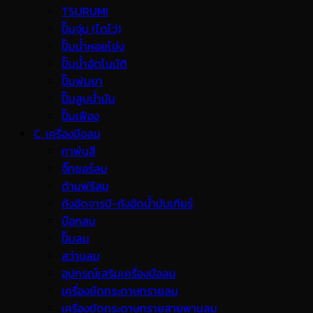
TSURUMI
ปั๊มจุ่ม (ไดโว่)
ปั๊มน้ำหอยโข่ง
ปั๊มน้ำอัตโนมัติ
ปั๊มพ่นยา
ปั๊มสูบน้ำมัน
ปั๊มเฟือง
C. เครื่องมือลม
กาพ่นสี
จิ๊กซอร์ลม
ด้ามฟรีลม
ถังอัดจารบี-ถังอัดน้ำมันเกียร์
บ๊อกลม
ปั๊มลม
สว่านลม
อุปกรณ์เสริมเครื่องมือลม
เครื่องขัดกระดาษทรายลม
เครื่องขัดกระดาษทรายสายพานลม