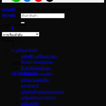
หน้าหลัก
/
สินค้าที่มีป้ายกำกับ “ชุดไล่ลมเบรค”
คัดกรอง
ค้นหา:
แสดง 1 รายการ
0
ตะกร้าสินค้า
Browse
A. เครื่องมือไฟฟ้า
กบไฟฟ้า เครื่องเซาะร่อง
จิ๊กซอว์ เลื่อยวงเดือน
ไม่มีสินค้าในตะกร้า
ปั๊มอัดฉีดแรงดันสูง
กลับสู่หน้าร้านค้า
สว่านเจาะทำลายสกัด
สว่านแท่นแม่เหล็ก
สว่านโรตารี
สว่านไฟฟ้าและสว่านกระแทก
เครื่องขัดกระดาษทราย
เครื่องคอริ่ง