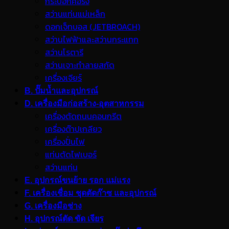
กระบอกคอริ่ง
สว่านแท่นแม่เหล็ก
ดอกเจ็ทบอส (JETBROACH)
สว่านไฟฟ้าและสว่านกระแทก
สว่านโรตารี
สว่านเจาะทำลายสกัด
เครื่องเจียร์
B. ปั๊มน้ำและอุปกรณ์
D. เครื่องมือก่อสร้าง-อุตสาหกรรม
เครื่องตัดถนนคอนกรีต
เครื่องต๊าปเกลียว
เครื่องปั่นไฟ
แท่นตัดไฟเบอร์
สว่านแท่น
E. อุปกรณ์ขนย้าย รอก แม่แรง
F. เครื่องเชื่อม ชุดตัดก๊าซ และอุปกรณ์
G. เครื่องมือช่าง
H. อุปกรณ์ตัด ขัด เจียร