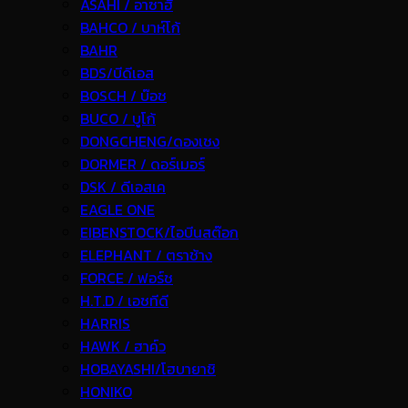
ASAHI / อาซาฮี
BAHCO / บาห์โก้
BAHR
BDS/บีดีเอส
BOSCH / บ๊อช
BUCO / บูโก้
DONGCHENG/ดองเชง
DORMER / ดอร์เมอร์
DSK / ดีเอสเค
EAGLE ONE
EIBENSTOCK/ไอบีนสต๊อก
ELEPHANT / ตราช้าง
FORCE / ฟอร์ช
H.T.D / เอชทีดี
HARRIS
HAWK / ฮาค์ว
HOBAYASHI/โฮบายาชิ
HONIKO