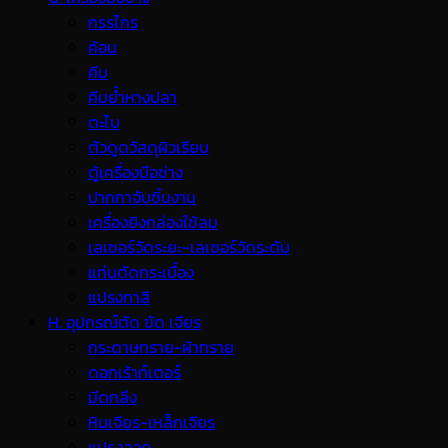
กรรไกร
ค้อน
คีม
คีมย้ำหางปลา
ตะไบ
ตัวดูดวัสดุผิวเรียบ
ตู้เครื่องมือช่าง
ปากกาจับชิ้นงาน
เครื่องยิงกล่องใช้ลม
เลเซอร์วัดระยะ-เลเซอร์วัดระดับ
แท่นตัดกระเบื้อง
แปรงทาสี
H. อุปกรณ์ตัด ขัด เจียร
กระดาษทราย-ผ้าทราย
ดอกเร้าท์เตอร์
มีดกลึง
หินเจียร-เหล็กเจียร
แปรงลวด