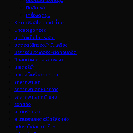
ปั้มอัดฉีดแรงดันสูง
ปืนฉีดโฟม
เครื่องดูดฝุ่น
K. กาว ซิลลิโคน เทป น้ำยา
Uncategorized
ชุดดัดแป๊บไฮดรอลิค
ชุดถอดไส้กรองน้ำมันเครื่อง
บริการรับเจาะคอริ่ง-ตัดคอนกรีต
ปืนลมทำความสะอาดพรม
มอเตอร์น้ำ
มอเตอร์เครื่องถอดยาง
รถลากพาเลท
รถลากพาเลทหน้ากว้าง
รถลากพาเลทหน้าแคบ
รอกสลิง
สแต๊กรัดของ
สแตนยกมอเตอร์ไซร์ล้อหลัง
อุปกรณ์เชื่อม ตัดก๊าซ