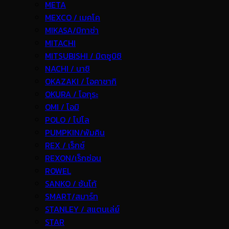
META
MEXCO / เมคโค
MIKASA/มิกาซ่า
MITACHI
MITSUBISHI / มิตซูบิชิ
NACHI / นาชิ
OKAZAKI / โอคาซากิ
OKURA / โอกุระ
OMI / โอมิ
POLO / โปโล
PUMPKIN/พัมคิน
REX / เร็กช์
REXON/เร็กซ่อน
ROWEL
SANKO / ซันโก้
SMART/สมาร์ท
STANLEY / สแตนเล่ย์
STAR