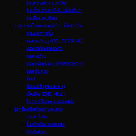
ใบเพชรตัดคอนกรีต
ใบเลื่อยจิ๊กซอว์-ใบเลื่อยอื่นๆ
ใบเลื่อยวงเดือน
I. อุปกรณ์เจาะ ดอกสว่าน ต๊าป กลึง
กระบอกคอริ่ง
ดอกคว้านรู (COUTERSINK)
ดอกสกัดคอนกรีต
ดอกสว่าน
ดอกเจ็ทบอส (JETBROACH)
ดอกไขควง
ต๊าป
รีมเมอร์ (REAMER)
เอ็นมิล (END MILL)
โฮลซอร์เจาะปูน เจาะผนัง
j.เครื่องมือทำความสะอาด
ถังฉีดโฟม
ปั้มอัดฉีดแรงดันสูง
ปืนฉีดโฟม