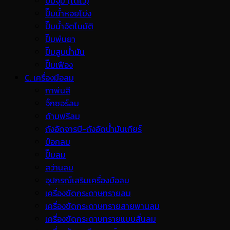
ปั๊มจุ่ม (ไดโว่)
ปั๊มน้ำหอยโข่ง
ปั๊มน้ำอัตโนมัติ
ปั๊มพ่นยา
ปั๊มสูบน้ำมัน
ปั๊มเฟือง
C. เครื่องมือลม
กาพ่นสี
จิ๊กซอร์ลม
ด้ามฟรีลม
ถังอัดจารบี-ถังอัดน้ำมันเกียร์
บ๊อกลม
ปั๊มลม
สว่านลม
อุปกรณ์เสริมเครื่องมือลม
เครื่องขัดกระดาษทรายลม
เครื่องขัดกระดาษทรายสายพานลม
เครื่องขัดกระดาษทรายแบบสั่นลม