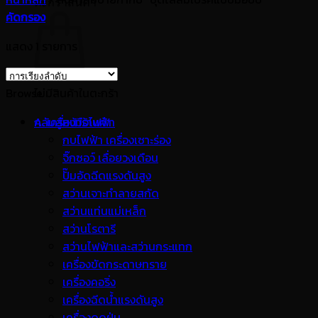
ตะกร้าสินค้า
คัดกรอง
แสดง 1 รายการ
Browse
ไม่มีสินค้าในตะกร้า
กลับสู่หน้าร้านค้า
A. เครื่องมือไฟฟ้า
กบไฟฟ้า เครื่องเซาะร่อง
จิ๊กซอว์ เลื่อยวงเดือน
ปั๊มอัดฉีดแรงดันสูง
สว่านเจาะทำลายสกัด
สว่านแท่นแม่เหล็ก
สว่านโรตารี
สว่านไฟฟ้าและสว่านกระแทก
เครื่องขัดกระดาษทราย
เครื่องคอริ่ง
เครื่องฉีดน้ำแรงดันสูง
เครื่องดูดฝุ่น