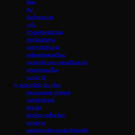
ค้อน
คีม
คีมย้ำหางปลา
ตะไบ
ตัวดูดวัสดุผิวเรียบ
ตู้เครื่องมือช่าง
ปากกาจับชิ้นงาน
เครื่องยิงกล่องใช้ลม
เลเซอร์วัดระยะ-เลเซอร์วัดระดับ
แท่นตัดกระเบื้อง
แปรงทาสี
H. อุปกรณ์ตัด ขัด เจียร
กระดาษทราย-ผ้าทราย
ดอกเร้าท์เตอร์
มีดกลึง
หินเจียร-เหล็กเจียร
แปรงลวด
แผ่นตัดเหล็กและแผ่นเจียรเหล็ก