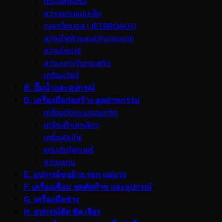
กระบอกคอริ่ง
สว่านแท่นแม่เหล็ก
ดอกเจ็ทบอส (JETBROACH)
สว่านไฟฟ้าและสว่านกระแทก
สว่านโรตารี
สว่านเจาะทำลายสกัด
เครื่องเจียร์
B. ปั๊มน้ำและอุปกรณ์
D. เครื่องมือก่อสร้าง-อุตสาหกรรม
เครื่องตัดถนนคอนกรีต
เครื่องต๊าปเกลียว
เครื่องปั่นไฟ
แท่นตัดไฟเบอร์
สว่านแท่น
E. อุปกรณ์ขนย้าย รอก แม่แรง
F. เครื่องเชื่อม ชุดตัดก๊าซ และอุปกรณ์
G. เครื่องมือช่าง
H. อุปกรณ์ตัด ขัด เจียร