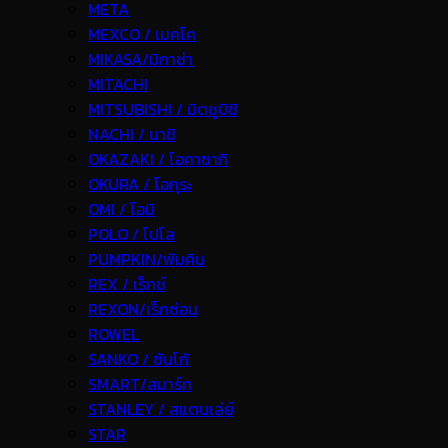
META
MEXCO / เมคโค
MIKASA/มิกาซ่า
MITACHI
MITSUBISHI / มิตซูบิชิ
NACHI / นาชิ
OKAZAKI / โอคาซากิ
OKURA / โอกุระ
OMI / โอมิ
POLO / โปโล
PUMPKIN/พัมคิน
REX / เร็กช์
REXON/เร็กซ่อน
ROWEL
SANKO / ซันโก้
SMART/สมาร์ท
STANLEY / สแตนเล่ย์
STAR