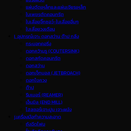
แผ่นตัดเหล็กและแผ่นเจียรเหล็ก
ใบเพชรตัดคอนกรีต
ใบเลื่อยจิ๊กซอว์-ใบเลื่อยอื่นๆ
ใบเลื่อยวงเดือน
I. อุปกรณ์เจาะ ดอกสว่าน ต๊าป กลึง
กระบอกคอริ่ง
ดอกคว้านรู (COUTERSINK)
ดอกสกัดคอนกรีต
ดอกสว่าน
ดอกเจ็ทบอส (JETBROACH)
ดอกไขควง
ต๊าป
รีมเมอร์ (REAMER)
เอ็นมิล (END MILL)
โฮลซอร์เจาะปูน เจาะผนัง
j.เครื่องมือทำความสะอาด
ถังฉีดโฟม