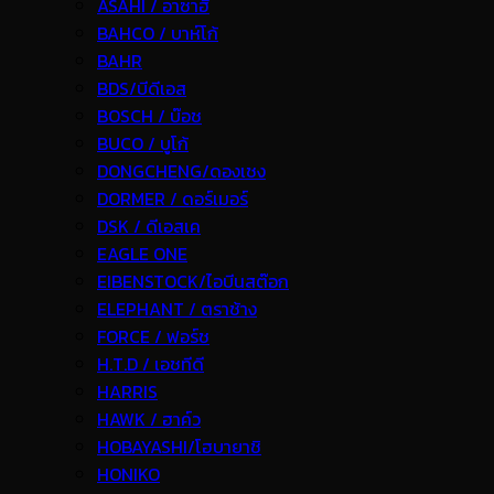
ASAHI / อาซาฮี
BAHCO / บาห์โก้
BAHR
BDS/บีดีเอส
BOSCH / บ๊อช
BUCO / บูโก้
DONGCHENG/ดองเชง
DORMER / ดอร์เมอร์
DSK / ดีเอสเค
EAGLE ONE
EIBENSTOCK/ไอบีนสต๊อก
ELEPHANT / ตราช้าง
FORCE / ฟอร์ช
H.T.D / เอชทีดี
HARRIS
HAWK / ฮาค์ว
HOBAYASHI/โฮบายาชิ
HONIKO