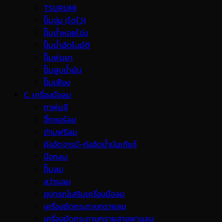
TSURUMI
ปั๊มจุ่ม (ไดโว่)
ปั๊มน้ำหอยโข่ง
ปั๊มน้ำอัตโนมัติ
ปั๊มพ่นยา
ปั๊มสูบน้ำมัน
ปั๊มเฟือง
C. เครื่องมือลม
กาพ่นสี
จิ๊กซอร์ลม
ด้ามฟรีลม
ถังอัดจารบี-ถังอัดน้ำมันเกียร์
บ๊อกลม
ปั๊มลม
สว่านลม
อุปกรณ์เสริมเครื่องมือลม
เครื่องขัดกระดาษทรายลม
เครื่องขัดกระดาษทรายสายพานลม