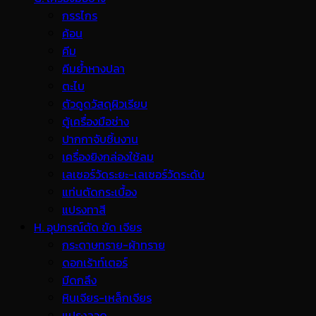
กรรไกร
ค้อน
คีม
คีมย้ำหางปลา
ตะไบ
ตัวดูดวัสดุผิวเรียบ
ตู้เครื่องมือช่าง
ปากกาจับชิ้นงาน
เครื่องยิงกล่องใช้ลม
เลเซอร์วัดระยะ-เลเซอร์วัดระดับ
แท่นตัดกระเบื้อง
แปรงทาสี
H. อุปกรณ์ตัด ขัด เจียร
กระดาษทราย-ผ้าทราย
ดอกเร้าท์เตอร์
มีดกลึง
หินเจียร-เหล็กเจียร
แปรงลวด