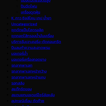
ปั้มอัดฉีดแรงดันสูง
ปืนฉีดโฟม
เครื่องดูดฝุ่น
K. กาว ซิลลิโคน เทป น้ำยา
Uncategorized
ชุดดัดแป๊บไฮดรอลิค
ชุดถอดไส้กรองน้ำมันเครื่อง
บริการรับเจาะคอริ่ง-ตัดคอนกรีต
ปืนลมทำความสะอาดพรม
มอเตอร์น้ำ
มอเตอร์เครื่องถอดยาง
รถลากพาเลท
รถลากพาเลทหน้ากว้าง
รถลากพาเลทหน้าแคบ
รอกสลิง
สแต๊กรัดของ
สแตนยกมอเตอร์ไซร์ล้อหลัง
อุปกรณ์เชื่อม ตัดก๊าซ