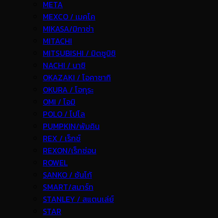
META
MEXCO / เมคโค
MIKASA/มิกาซ่า
MITACHI
MITSUBISHI / มิตซูบิชิ
NACHI / นาชิ
OKAZAKI / โอคาซากิ
OKURA / โอกุระ
OMI / โอมิ
POLO / โปโล
PUMPKIN/พัมคิน
REX / เร็กช์
REXON/เร็กซ่อน
ROWEL
SANKO / ซันโก้
SMART/สมาร์ท
STANLEY / สแตนเล่ย์
STAR