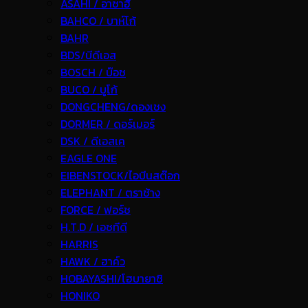
ASAHI / อาซาฮี
BAHCO / บาห์โก้
BAHR
BDS/บีดีเอส
BOSCH / บ๊อช
BUCO / บูโก้
DONGCHENG/ดองเชง
DORMER / ดอร์เมอร์
DSK / ดีเอสเค
EAGLE ONE
EIBENSTOCK/ไอบีนสต๊อก
ELEPHANT / ตราช้าง
FORCE / ฟอร์ช
H.T.D / เอชทีดี
HARRIS
HAWK / ฮาค์ว
HOBAYASHI/โฮบายาชิ
HONIKO