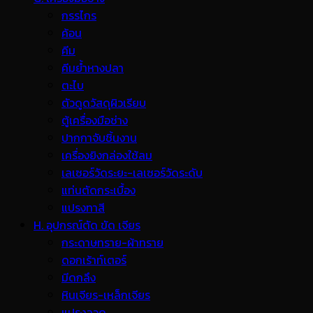
กรรไกร
ค้อน
คีม
คีมย้ำหางปลา
ตะไบ
ตัวดูดวัสดุผิวเรียบ
ตู้เครื่องมือช่าง
ปากกาจับชิ้นงาน
เครื่องยิงกล่องใช้ลม
เลเซอร์วัดระยะ-เลเซอร์วัดระดับ
แท่นตัดกระเบื้อง
แปรงทาสี
H. อุปกรณ์ตัด ขัด เจียร
กระดาษทราย-ผ้าทราย
ดอกเร้าท์เตอร์
มีดกลึง
หินเจียร-เหล็กเจียร
แปรงลวด