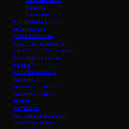
ปั้มอัดฉีดแรงดันสูง
ปืนฉีดโฟม
เครื่องดูดฝุ่น
K. กาว ซิลลิโคน เทป น้ำยา
Uncategorized
ชุดดัดแป๊บไฮดรอลิค
ชุดถอดไส้กรองน้ำมันเครื่อง
บริการรับเจาะคอริ่ง-ตัดคอนกรีต
ปืนลมทำความสะอาดพรม
มอเตอร์น้ำ
มอเตอร์เครื่องถอดยาง
รถลากพาเลท
รถลากพาเลทหน้ากว้าง
รถลากพาเลทหน้าแคบ
รอกสลิง
สแต๊กรัดของ
สแตนยกมอเตอร์ไซร์ล้อหลัง
อุปกรณ์เชื่อม ตัดก๊าซ