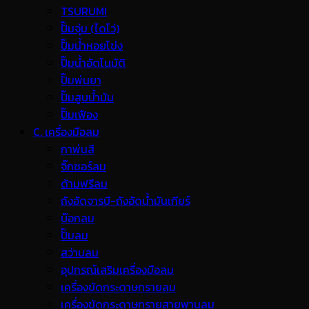
TSURUMI
ปั๊มจุ่ม (ไดโว่)
ปั๊มน้ำหอยโข่ง
ปั๊มน้ำอัตโนมัติ
ปั๊มพ่นยา
ปั๊มสูบน้ำมัน
ปั๊มเฟือง
C. เครื่องมือลม
กาพ่นสี
จิ๊กซอร์ลม
ด้ามฟรีลม
ถังอัดจารบี-ถังอัดน้ำมันเกียร์
บ๊อกลม
ปั๊มลม
สว่านลม
อุปกรณ์เสริมเครื่องมือลม
เครื่องขัดกระดาษทรายลม
เครื่องขัดกระดาษทรายสายพานลม