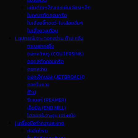
แผ่นตัดเหล็กและแผ่นเจียรเหล็ก
ใบเพชรตัดคอนกรีต
ใบเลื่อยจิ๊กซอว์-ใบเลื่อยอื่นๆ
ใบเลื่อยวงเดือน
I. อุปกรณ์เจาะ ดอกสว่าน ต๊าป กลึง
กระบอกคอริ่ง
ดอกคว้านรู (COUTERSINK)
ดอกสกัดคอนกรีต
ดอกสว่าน
ดอกเจ็ทบอส (JETBROACH)
ดอกไขควง
ต๊าป
รีมเมอร์ (REAMER)
เอ็นมิล (END MILL)
โฮลซอร์เจาะปูน เจาะผนัง
j.เครื่องมือทำความสะอาด
ถังฉีดโฟม