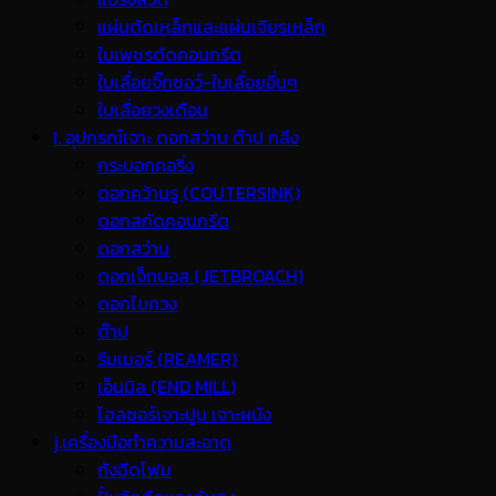
แผ่นตัดเหล็กและแผ่นเจียรเหล็ก
ใบเพชรตัดคอนกรีต
ใบเลื่อยจิ๊กซอว์-ใบเลื่อยอื่นๆ
ใบเลื่อยวงเดือน
I. อุปกรณ์เจาะ ดอกสว่าน ต๊าป กลึง
กระบอกคอริ่ง
ดอกคว้านรู (COUTERSINK)
ดอกสกัดคอนกรีต
ดอกสว่าน
ดอกเจ็ทบอส (JETBROACH)
ดอกไขควง
ต๊าป
รีมเมอร์ (REAMER)
เอ็นมิล (END MILL)
โฮลซอร์เจาะปูน เจาะผนัง
j.เครื่องมือทำความสะอาด
ถังฉีดโฟม