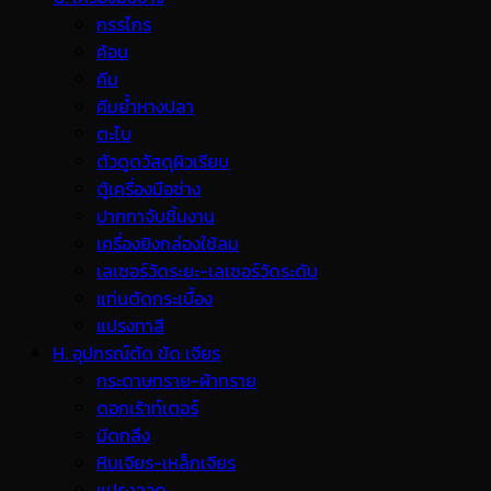
กรรไกร
ค้อน
คีม
คีมย้ำหางปลา
ตะไบ
ตัวดูดวัสดุผิวเรียบ
ตู้เครื่องมือช่าง
ปากกาจับชิ้นงาน
เครื่องยิงกล่องใช้ลม
เลเซอร์วัดระยะ-เลเซอร์วัดระดับ
แท่นตัดกระเบื้อง
แปรงทาสี
H. อุปกรณ์ตัด ขัด เจียร
กระดาษทราย-ผ้าทราย
ดอกเร้าท์เตอร์
มีดกลึง
หินเจียร-เหล็กเจียร
แปรงลวด