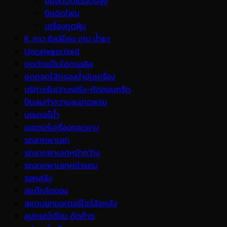
ปั้มอัดฉีดแรงดันสูง
ปืนฉีดโฟม
เครื่องดูดฝุ่น
K. กาว ซิลลิโคน เทป น้ำยา
Uncategorized
ชุดดัดแป๊บไฮดรอลิค
ชุดถอดไส้กรองน้ำมันเครื่อง
บริการรับเจาะคอริ่ง-ตัดคอนกรีต
ปืนลมทำความสะอาดพรม
มอเตอร์น้ำ
มอเตอร์เครื่องถอดยาง
รถลากพาเลท
รถลากพาเลทหน้ากว้าง
รถลากพาเลทหน้าแคบ
รอกสลิง
สแต๊กรัดของ
สแตนยกมอเตอร์ไซร์ล้อหลัง
อุปกรณ์เชื่อม ตัดก๊าซ