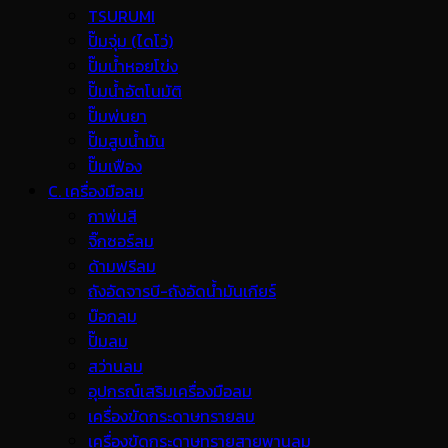
TSURUMI
ปั๊มจุ่ม (ไดโว่)
ปั๊มน้ำหอยโข่ง
ปั๊มน้ำอัตโนมัติ
ปั๊มพ่นยา
ปั๊มสูบน้ำมัน
ปั๊มเฟือง
C. เครื่องมือลม
กาพ่นสี
จิ๊กซอร์ลม
ด้ามฟรีลม
ถังอัดจารบี-ถังอัดน้ำมันเกียร์
บ๊อกลม
ปั๊มลม
สว่านลม
อุปกรณ์เสริมเครื่องมือลม
เครื่องขัดกระดาษทรายลม
เครื่องขัดกระดาษทรายสายพานลม