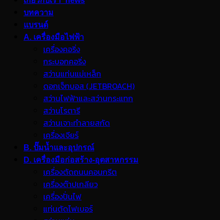
เกี่ยวกับเรา_news
บทความ
แบรนด์
A. เครื่องมือไฟฟ้า
เครื่องคอริ่ง
กระบอกคอริ่ง
สว่านแท่นแม่เหล็ก
ดอกเจ็ทบอส (JETBROACH)
สว่านไฟฟ้าและสว่านกระแทก
สว่านโรตารี
สว่านเจาะทำลายสกัด
เครื่องเจียร์
B. ปั๊มน้ำและอุปกรณ์
D. เครื่องมือก่อสร้าง-อุตสาหกรรม
เครื่องตัดถนนคอนกรีต
เครื่องต๊าปเกลียว
เครื่องปั่นไฟ
แท่นตัดไฟเบอร์