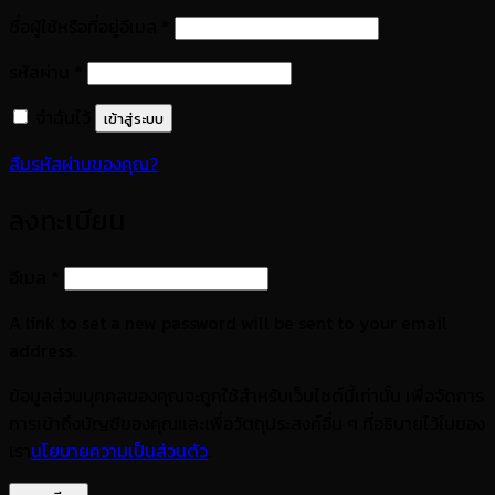
ต้องการ
ชื่อผู้ใช้หรือที่อยู่อีเมล
*
ต้องการ
รหัสผ่าน
*
จำฉันไว้
เข้าสู่ระบบ
ลืมรหัสผ่านของคุณ?
ลงทะเบียน
ต้องการ
อีเมล
*
A link to set a new password will be sent to your email
address.
ข้อมูลส่วนบุคคลของคุณจะถูกใช้สำหรับเว็บไซต์นี้เท่านั้น เพื่อจัดการ
การเข้าถึงบัญชีของคุณและเพื่อวัตถุประสงค์อื่น ๆ ที่อธิบายไว้ในของ
เรา
นโยบายความเป็นส่วนตัว
.