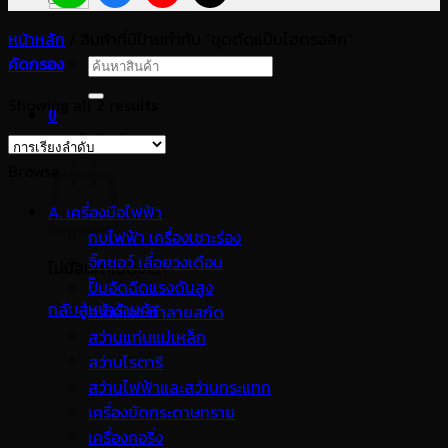
หน้าหลัก
/
สินค้าที่มีป้ายกำกับ “ชุดดัดแป๊บไฮดรอลิค”
คัดกรอง
ค้นหา:
Showing all 2 results
0
ตะกร้าสินค้า
Browse
A. เครื่องมือไฟฟ้า
กบไฟฟ้า เครื่องเซาะร่อง
จิ๊กซอว์ เลื่อยวงเดือน
ไม่มีสินค้าในตะกร้า
ปั๊มอัดฉีดแรงดันสูง
กลับสู่หน้าร้านค้า
สว่านเจาะทำลายสกัด
สว่านแท่นแม่เหล็ก
สว่านโรตารี
สว่านไฟฟ้าและสว่านกระแทก
เครื่องขัดกระดาษทราย
เครื่องคอริ่ง