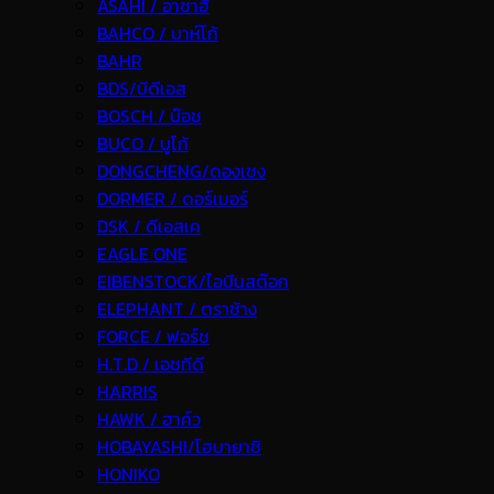
ASAHI / อาซาฮี
BAHCO / บาห์โก้
BAHR
BDS/บีดีเอส
BOSCH / บ๊อช
BUCO / บูโก้
DONGCHENG/ดองเชง
DORMER / ดอร์เมอร์
DSK / ดีเอสเค
EAGLE ONE
EIBENSTOCK/ไอบีนสต๊อก
ELEPHANT / ตราช้าง
FORCE / ฟอร์ช
H.T.D / เอชทีดี
HARRIS
HAWK / ฮาค์ว
HOBAYASHI/โฮบายาชิ
HONIKO