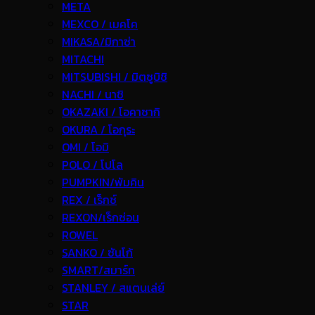
META
MEXCO / เมคโค
MIKASA/มิกาซ่า
MITACHI
MITSUBISHI / มิตซูบิชิ
NACHI / นาชิ
OKAZAKI / โอคาซากิ
OKURA / โอกุระ
OMI / โอมิ
POLO / โปโล
PUMPKIN/พัมคิน
REX / เร็กช์
REXON/เร็กซ่อน
ROWEL
SANKO / ซันโก้
SMART/สมาร์ท
STANLEY / สแตนเล่ย์
STAR