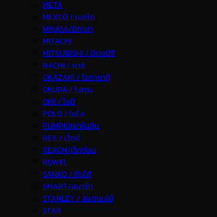
META
MEXCO / เมคโค
MIKASA/มิกาซ่า
MITACHI
MITSUBISHI / มิตซูบิชิ
NACHI / นาชิ
OKAZAKI / โอคาซากิ
OKURA / โอกุระ
OMI / โอมิ
POLO / โปโล
PUMPKIN/พัมคิน
REX / เร็กช์
REXON/เร็กซ่อน
ROWEL
SANKO / ซันโก้
SMART/สมาร์ท
STANLEY / สแตนเล่ย์
STAR