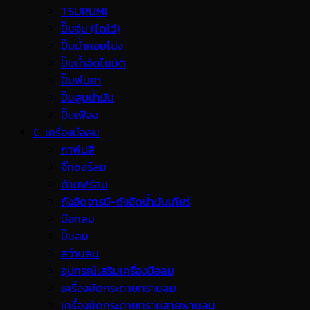
TSURUMI
ปั๊มจุ่ม (ไดโว่)
ปั๊มน้ำหอยโข่ง
ปั๊มน้ำอัตโนมัติ
ปั๊มพ่นยา
ปั๊มสูบน้ำมัน
ปั๊มเฟือง
C. เครื่องมือลม
กาพ่นสี
จิ๊กซอร์ลม
ด้ามฟรีลม
ถังอัดจารบี-ถังอัดน้ำมันเกียร์
บ๊อกลม
ปั๊มลม
สว่านลม
อุปกรณ์เสริมเครื่องมือลม
เครื่องขัดกระดาษทรายลม
เครื่องขัดกระดาษทรายสายพานลม