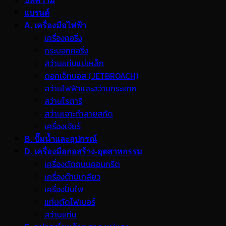
บทความ
แบรนด์
A. เครื่องมือไฟฟ้า
เครื่องคอริ่ง
กระบอกคอริ่ง
สว่านแท่นแม่เหล็ก
ดอกเจ็ทบอส (JETBROACH)
สว่านไฟฟ้าและสว่านกระแทก
สว่านโรตารี
สว่านเจาะทำลายสกัด
เครื่องเจียร์
B. ปั๊มน้ำและอุปกรณ์
D. เครื่องมือก่อสร้าง-อุตสาหกรรม
เครื่องตัดถนนคอนกรีต
เครื่องต๊าปเกลียว
เครื่องปั่นไฟ
แท่นตัดไฟเบอร์
สว่านแท่น