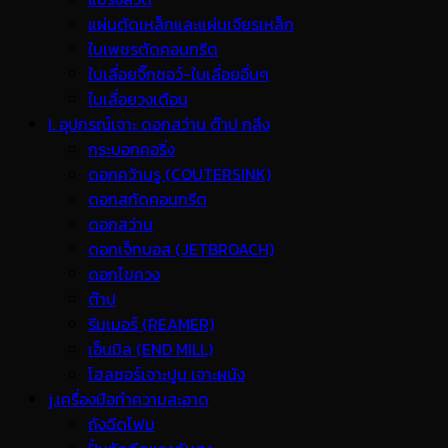
แผ่นตัดเหล็กและแผ่นเจียรเหล็ก
ใบเพชรตัดคอนกรีต
ใบเลื่อยจิ๊กซอว์-ใบเลื่อยอื่นๆ
ใบเลื่อยวงเดือน
I. อุปกรณ์เจาะ ดอกสว่าน ต๊าป กลึง
กระบอกคอริ่ง
ดอกคว้านรู (COUTERSINK)
ดอกสกัดคอนกรีต
ดอกสว่าน
ดอกเจ็ทบอส (JETBROACH)
ดอกไขควง
ต๊าป
รีมเมอร์ (REAMER)
เอ็นมิล (END MILL)
โฮลซอร์เจาะปูน เจาะผนัง
j.เครื่องมือทำความสะอาด
ถังฉีดโฟม