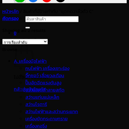
หน้าหลัก
/
สินค้าที่มีป้ายกำกับ “ชุดกดวาล์วตัว C”
คัดกรอง
ค้นหา:
Showing all 2 results
0
ตะกร้าสินค้า
Browse
A. เครื่องมือไฟฟ้า
กบไฟฟ้า เครื่องเซาะร่อง
จิ๊กซอว์ เลื่อยวงเดือน
ไม่มีสินค้าในตะกร้า
ปั๊มอัดฉีดแรงดันสูง
กลับสู่หน้าร้านค้า
สว่านเจาะทำลายสกัด
สว่านแท่นแม่เหล็ก
สว่านโรตารี
สว่านไฟฟ้าและสว่านกระแทก
เครื่องขัดกระดาษทราย
เครื่องคอริ่ง