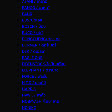
ASAHI / อาซาฮี
BAHCO / บาห์โก้
BAHR
BDS/บีดีเอส
BOSCH / บ๊อช
BUCO / บูโก้
DONGCHENG/ดองเชง
DORMER / ดอร์เมอร์
DSK / ดีเอสเค
EAGLE ONE
EIBENSTOCK/ไอบีนสต๊อก
ELEPHANT / ตราช้าง
FORCE / ฟอร์ช
H.T.D / เอชทีดี
HARRIS
HAWK / ฮาค์ว
HOBAYASHI/โฮบายาชิ
HONIKO