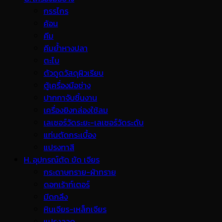
กรรไกร
ค้อน
คีม
คีมย้ำหางปลา
ตะไบ
ตัวดูดวัสดุผิวเรียบ
ตู้เครื่องมือช่าง
ปากกาจับชิ้นงาน
เครื่องยิงกล่องใช้ลม
เลเซอร์วัดระยะ-เลเซอร์วัดระดับ
แท่นตัดกระเบื้อง
แปรงทาสี
H. อุปกรณ์ตัด ขัด เจียร
กระดาษทราย-ผ้าทราย
ดอกเร้าท์เตอร์
มีดกลึง
หินเจียร-เหล็กเจียร
แปรงลวด