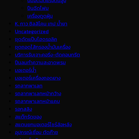
ปั้มอัดฉีดแรงดันสูง
ปืนฉีดโฟม
เครื่องดูดฝุ่น
K. กาว ซิลลิโคน เทป น้ำยา
Uncategorized
ชุดดัดแป๊บไฮดรอลิค
ชุดถอดไส้กรองน้ำมันเครื่อง
บริการรับเจาะคอริ่ง-ตัดคอนกรีต
ปืนลมทำความสะอาดพรม
มอเตอร์น้ำ
มอเตอร์เครื่องถอดยาง
รถลากพาเลท
รถลากพาเลทหน้ากว้าง
รถลากพาเลทหน้าแคบ
รอกสลิง
สแต๊กรัดของ
สแตนยกมอเตอร์ไซร์ล้อหลัง
อุปกรณ์เชื่อม ตัดก๊าซ