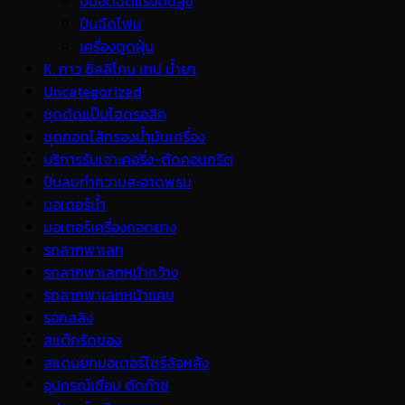
ปั้มอัดฉีดแรงดันสูง
ปืนฉีดโฟม
เครื่องดูดฝุ่น
K. กาว ซิลลิโคน เทป น้ำยา
Uncategorized
ชุดดัดแป๊บไฮดรอลิค
ชุดถอดไส้กรองน้ำมันเครื่อง
บริการรับเจาะคอริ่ง-ตัดคอนกรีต
ปืนลมทำความสะอาดพรม
มอเตอร์น้ำ
มอเตอร์เครื่องถอดยาง
รถลากพาเลท
รถลากพาเลทหน้ากว้าง
รถลากพาเลทหน้าแคบ
รอกสลิง
สแต๊กรัดของ
สแตนยกมอเตอร์ไซร์ล้อหลัง
อุปกรณ์เชื่อม ตัดก๊าซ