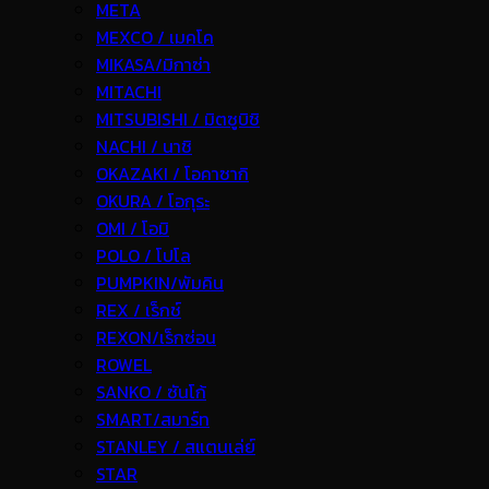
META
MEXCO / เมคโค
MIKASA/มิกาซ่า
MITACHI
MITSUBISHI / มิตซูบิชิ
NACHI / นาชิ
OKAZAKI / โอคาซากิ
OKURA / โอกุระ
OMI / โอมิ
POLO / โปโล
PUMPKIN/พัมคิน
REX / เร็กช์
REXON/เร็กซ่อน
ROWEL
SANKO / ซันโก้
SMART/สมาร์ท
STANLEY / สแตนเล่ย์
STAR