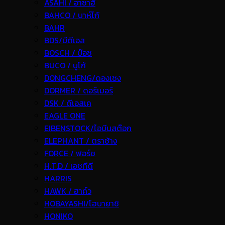
ASAHI / อาซาฮี
BAHCO / บาห์โก้
BAHR
BDS/บีดีเอส
BOSCH / บ๊อช
BUCO / บูโก้
DONGCHENG/ดองเชง
DORMER / ดอร์เมอร์
DSK / ดีเอสเค
EAGLE ONE
EIBENSTOCK/ไอบีนสต๊อก
ELEPHANT / ตราช้าง
FORCE / ฟอร์ช
H.T.D / เอชทีดี
HARRIS
HAWK / ฮาค์ว
HOBAYASHI/โฮบายาชิ
HONIKO