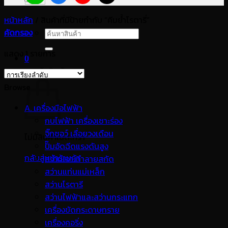
หน้าหลัก
/
สินค้าที่มีป้ายกำกับ “คีมย้ำโรตารี่”
คัดกรอง
ค้นหา:
แสดง 1 รายการ
0
ตะกร้าสินค้า
Browse
A. เครื่องมือไฟฟ้า
กบไฟฟ้า เครื่องเซาะร่อง
จิ๊กซอว์ เลื่อยวงเดือน
ไม่มีสินค้าในตะกร้า
ปั๊มอัดฉีดแรงดันสูง
กลับสู่หน้าร้านค้า
สว่านเจาะทำลายสกัด
สว่านแท่นแม่เหล็ก
สว่านโรตารี
สว่านไฟฟ้าและสว่านกระแทก
เครื่องขัดกระดาษทราย
เครื่องคอริ่ง