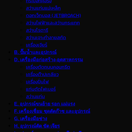
กระบอกคอริ่ง
สว่านแท่นแม่เหล็ก
ดอกเจ็ทบอส (JETBROACH)
สว่านไฟฟ้าและสว่านกระแทก
สว่านโรตารี
สว่านเจาะทำลายสกัด
เครื่องเจียร์
B. ปั๊มน้ำและอุปกรณ์
D. เครื่องมือก่อสร้าง-อุตสาหกรรม
เครื่องตัดถนนคอนกรีต
เครื่องต๊าปเกลียว
เครื่องปั่นไฟ
แท่นตัดไฟเบอร์
สว่านแท่น
E. อุปกรณ์ขนย้าย รอก แม่แรง
F. เครื่องเชื่อม ชุดตัดก๊าซ และอุปกรณ์
G. เครื่องมือช่าง
H. อุปกรณ์ตัด ขัด เจียร