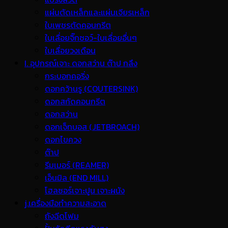
แผ่นตัดเหล็กและแผ่นเจียรเหล็ก
ใบเพชรตัดคอนกรีต
ใบเลื่อยจิ๊กซอว์-ใบเลื่อยอื่นๆ
ใบเลื่อยวงเดือน
I. อุปกรณ์เจาะ ดอกสว่าน ต๊าป กลึง
กระบอกคอริ่ง
ดอกคว้านรู (COUTERSINK)
ดอกสกัดคอนกรีต
ดอกสว่าน
ดอกเจ็ทบอส (JETBROACH)
ดอกไขควง
ต๊าป
รีมเมอร์ (REAMER)
เอ็นมิล (END MILL)
โฮลซอร์เจาะปูน เจาะผนัง
j.เครื่องมือทำความสะอาด
ถังฉีดโฟม