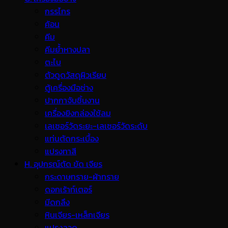
กรรไกร
ค้อน
คีม
คีมย้ำหางปลา
ตะไบ
ตัวดูดวัสดุผิวเรียบ
ตู้เครื่องมือช่าง
ปากกาจับชิ้นงาน
เครื่องยิงกล่องใช้ลม
เลเซอร์วัดระยะ-เลเซอร์วัดระดับ
แท่นตัดกระเบื้อง
แปรงทาสี
H. อุปกรณ์ตัด ขัด เจียร
กระดาษทราย-ผ้าทราย
ดอกเร้าท์เตอร์
มีดกลึง
หินเจียร-เหล็กเจียร
แปรงลวด