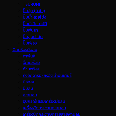
TSURUMI
ปั๊มจุ่ม (ไดโว่)
ปั๊มน้ำหอยโข่ง
ปั๊มน้ำอัตโนมัติ
ปั๊มพ่นยา
ปั๊มสูบน้ำมัน
ปั๊มเฟือง
C. เครื่องมือลม
กาพ่นสี
จิ๊กซอร์ลม
ด้ามฟรีลม
ถังอัดจารบี-ถังอัดน้ำมันเกียร์
บ๊อกลม
ปั๊มลม
สว่านลม
อุปกรณ์เสริมเครื่องมือลม
เครื่องขัดกระดาษทรายลม
เครื่องขัดกระดาษทรายสายพานลม