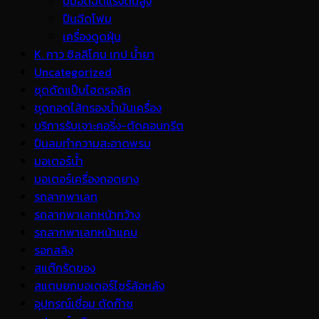
ปั้มอัดฉีดแรงดันสูง
ปืนฉีดโฟม
เครื่องดูดฝุ่น
K. กาว ซิลลิโคน เทป น้ำยา
Uncategorized
ชุดดัดแป๊บไฮดรอลิค
ชุดถอดไส้กรองน้ำมันเครื่อง
บริการรับเจาะคอริ่ง-ตัดคอนกรีต
ปืนลมทำความสะอาดพรม
มอเตอร์น้ำ
มอเตอร์เครื่องถอดยาง
รถลากพาเลท
รถลากพาเลทหน้ากว้าง
รถลากพาเลทหน้าแคบ
รอกสลิง
สแต๊กรัดของ
สแตนยกมอเตอร์ไซร์ล้อหลัง
อุปกรณ์เชื่อม ตัดก๊าซ