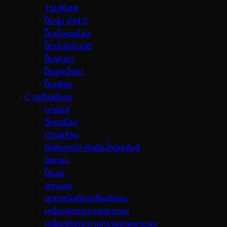
TSURUMI
ปั๊มจุ่ม (ไดโว่)
ปั๊มน้ำหอยโข่ง
ปั๊มน้ำอัตโนมัติ
ปั๊มพ่นยา
ปั๊มสูบน้ำมัน
ปั๊มเฟือง
C. เครื่องมือลม
กาพ่นสี
จิ๊กซอร์ลม
ด้ามฟรีลม
ถังอัดจารบี-ถังอัดน้ำมันเกียร์
บ๊อกลม
ปั๊มลม
สว่านลม
อุปกรณ์เสริมเครื่องมือลม
เครื่องขัดกระดาษทรายลม
เครื่องขัดกระดาษทรายสายพานลม