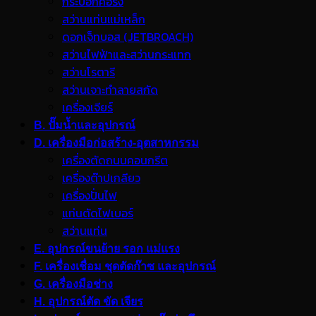
กระบอกคอริ่ง
สว่านแท่นแม่เหล็ก
ดอกเจ็ทบอส (JETBROACH)
สว่านไฟฟ้าและสว่านกระแทก
สว่านโรตารี
สว่านเจาะทำลายสกัด
เครื่องเจียร์
B. ปั๊มน้ำและอุปกรณ์
D. เครื่องมือก่อสร้าง-อุตสาหกรรม
เครื่องตัดถนนคอนกรีต
เครื่องต๊าปเกลียว
เครื่องปั่นไฟ
แท่นตัดไฟเบอร์
สว่านแท่น
E. อุปกรณ์ขนย้าย รอก แม่แรง
F. เครื่องเชื่อม ชุดตัดก๊าซ และอุปกรณ์
G. เครื่องมือช่าง
H. อุปกรณ์ตัด ขัด เจียร