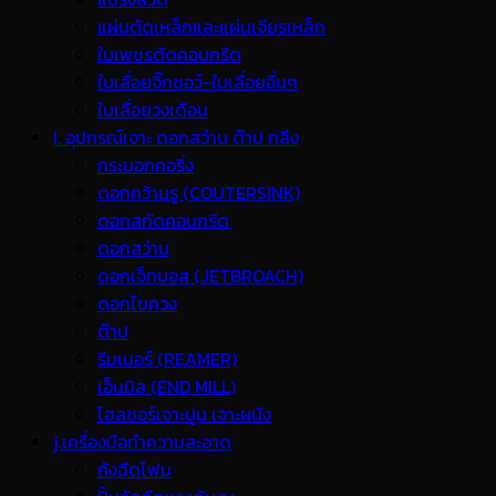
แผ่นตัดเหล็กและแผ่นเจียรเหล็ก
ใบเพชรตัดคอนกรีต
ใบเลื่อยจิ๊กซอว์-ใบเลื่อยอื่นๆ
ใบเลื่อยวงเดือน
I. อุปกรณ์เจาะ ดอกสว่าน ต๊าป กลึง
กระบอกคอริ่ง
ดอกคว้านรู (COUTERSINK)
ดอกสกัดคอนกรีต
ดอกสว่าน
ดอกเจ็ทบอส (JETBROACH)
ดอกไขควง
ต๊าป
รีมเมอร์ (REAMER)
เอ็นมิล (END MILL)
โฮลซอร์เจาะปูน เจาะผนัง
j.เครื่องมือทำความสะอาด
ถังฉีดโฟม