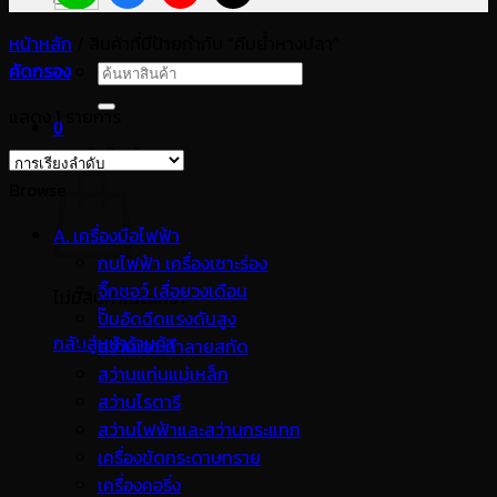
หน้าหลัก
/
สินค้าที่มีป้ายกำกับ “คีมย้ำหางปลา”
คัดกรอง
ค้นหา:
แสดง 1 รายการ
0
ตะกร้าสินค้า
Browse
A. เครื่องมือไฟฟ้า
กบไฟฟ้า เครื่องเซาะร่อง
จิ๊กซอว์ เลื่อยวงเดือน
ไม่มีสินค้าในตะกร้า
ปั๊มอัดฉีดแรงดันสูง
กลับสู่หน้าร้านค้า
สว่านเจาะทำลายสกัด
สว่านแท่นแม่เหล็ก
สว่านโรตารี
สว่านไฟฟ้าและสว่านกระแทก
เครื่องขัดกระดาษทราย
เครื่องคอริ่ง