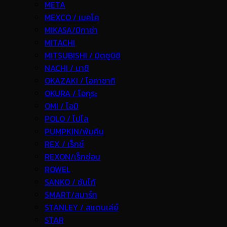
META
MEXCO / เมคโค
MIKASA/มิกาซ่า
MITACHI
MITSUBISHI / มิตซูบิชิ
NACHI / นาชิ
OKAZAKI / โอคาซากิ
OKURA / โอกุระ
OMI / โอมิ
POLO / โปโล
PUMPKIN/พัมคิน
REX / เร็กช์
REXON/เร็กซ่อน
ROWEL
SANKO / ซันโก้
SMART/สมาร์ท
STANLEY / สแตนเล่ย์
STAR