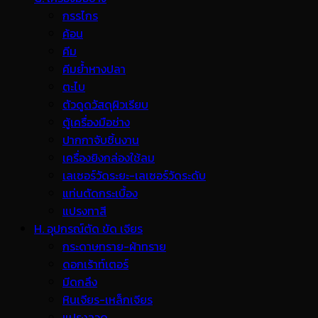
กรรไกร
ค้อน
คีม
คีมย้ำหางปลา
ตะไบ
ตัวดูดวัสดุผิวเรียบ
ตู้เครื่องมือช่าง
ปากกาจับชิ้นงาน
เครื่องยิงกล่องใช้ลม
เลเซอร์วัดระยะ-เลเซอร์วัดระดับ
แท่นตัดกระเบื้อง
แปรงทาสี
H. อุปกรณ์ตัด ขัด เจียร
กระดาษทราย-ผ้าทราย
ดอกเร้าท์เตอร์
มีดกลึง
หินเจียร-เหล็กเจียร
แปรงลวด