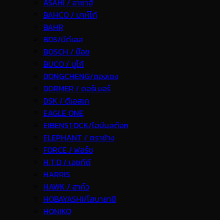
ASAHI / อาซาฮี
BAHCO / บาห์โก้
BAHR
BDS/บีดีเอส
BOSCH / บ๊อช
BUCO / บูโก้
DONGCHENG/ดองเชง
DORMER / ดอร์เมอร์
DSK / ดีเอสเค
EAGLE ONE
EIBENSTOCK/ไอบีนสต๊อก
ELEPHANT / ตราช้าง
FORCE / ฟอร์ช
H.T.D / เอชทีดี
HARRIS
HAWK / ฮาค์ว
HOBAYASHI/โฮบายาชิ
HONIKO