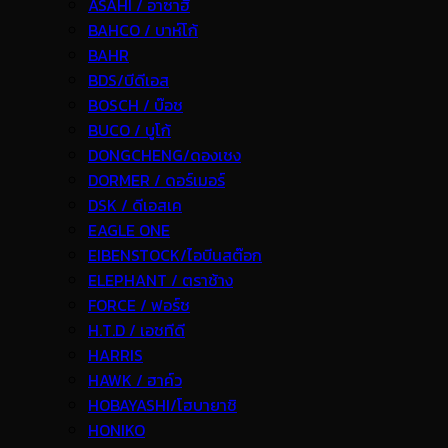
ASAHI / อาซาฮี
BAHCO / บาห์โก้
BAHR
BDS/บีดีเอส
BOSCH / บ๊อช
BUCO / บูโก้
DONGCHENG/ดองเชง
DORMER / ดอร์เมอร์
DSK / ดีเอสเค
EAGLE ONE
EIBENSTOCK/ไอบีนสต๊อก
ELEPHANT / ตราช้าง
FORCE / ฟอร์ช
H.T.D / เอชทีดี
HARRIS
HAWK / ฮาค์ว
HOBAYASHI/โฮบายาชิ
HONIKO