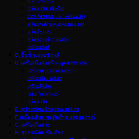
กระบอกคอริ่ง
สว่านแท่นแม่เหล็ก
ดอกเจ็ทบอส (JETBROACH)
สว่านไฟฟ้าและสว่านกระแทก
สว่านโรตารี
สว่านเจาะทำลายสกัด
เครื่องเจียร์
B. ปั๊มน้ำและอุปกรณ์
D. เครื่องมือก่อสร้าง-อุตสาหกรรม
เครื่องตัดถนนคอนกรีต
เครื่องต๊าปเกลียว
เครื่องปั่นไฟ
แท่นตัดไฟเบอร์
สว่านแท่น
E. อุปกรณ์ขนย้าย รอก แม่แรง
F. เครื่องเชื่อม ชุดตัดก๊าซ และอุปกรณ์
G. เครื่องมือช่าง
H. อุปกรณ์ตัด ขัด เจียร