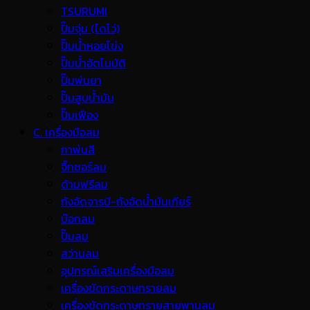
TSURUMI
ปั๊มจุ่ม (ไดโว่)
ปั๊มน้ำหอยโข่ง
ปั๊มน้ำอัตโนมัติ
ปั๊มพ่นยา
ปั๊มสูบน้ำมัน
ปั๊มเฟือง
C. เครื่องมือลม
กาพ่นสี
จิ๊กซอร์ลม
ด้ามฟรีลม
ถังอัดจารบี-ถังอัดน้ำมันเกียร์
บ๊อกลม
ปั๊มลม
สว่านลม
อุปกรณ์เสริมเครื่องมือลม
เครื่องขัดกระดาษทรายลม
เครื่องขัดกระดาษทรายสายพานลม