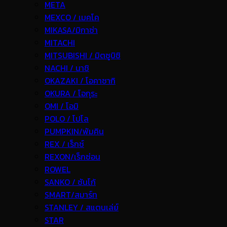
META
MEXCO / เมคโค
MIKASA/มิกาซ่า
MITACHI
MITSUBISHI / มิตซูบิชิ
NACHI / นาชิ
OKAZAKI / โอคาซากิ
OKURA / โอกุระ
OMI / โอมิ
POLO / โปโล
PUMPKIN/พัมคิน
REX / เร็กช์
REXON/เร็กซ่อน
ROWEL
SANKO / ซันโก้
SMART/สมาร์ท
STANLEY / สแตนเล่ย์
STAR