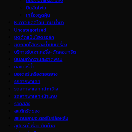
ปั้มอัดฉีดแรงดันสูง
ปืนฉีดโฟม
เครื่องดูดฝุ่น
K. กาว ซิลลิโคน เทป น้ำยา
Uncategorized
ชุดดัดแป๊บไฮดรอลิค
ชุดถอดไส้กรองน้ำมันเครื่อง
บริการรับเจาะคอริ่ง-ตัดคอนกรีต
ปืนลมทำความสะอาดพรม
มอเตอร์น้ำ
มอเตอร์เครื่องถอดยาง
รถลากพาเลท
รถลากพาเลทหน้ากว้าง
รถลากพาเลทหน้าแคบ
รอกสลิง
สแต๊กรัดของ
สแตนยกมอเตอร์ไซร์ล้อหลัง
อุปกรณ์เชื่อม ตัดก๊าซ