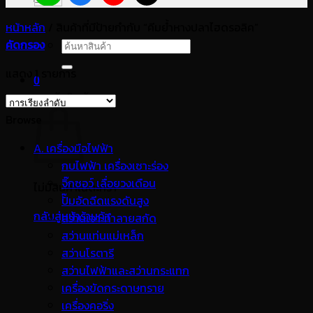
หน้าหลัก
/
สินค้าที่มีป้ายกำกับ “คีมย้ำหางปลาไฮดรอลิค”
คัดกรอง
ค้นหา:
แสดง 1 รายการ
0
ตะกร้าสินค้า
Browse
A. เครื่องมือไฟฟ้า
กบไฟฟ้า เครื่องเซาะร่อง
จิ๊กซอว์ เลื่อยวงเดือน
ไม่มีสินค้าในตะกร้า
ปั๊มอัดฉีดแรงดันสูง
กลับสู่หน้าร้านค้า
สว่านเจาะทำลายสกัด
สว่านแท่นแม่เหล็ก
สว่านโรตารี
สว่านไฟฟ้าและสว่านกระแทก
เครื่องขัดกระดาษทราย
เครื่องคอริ่ง