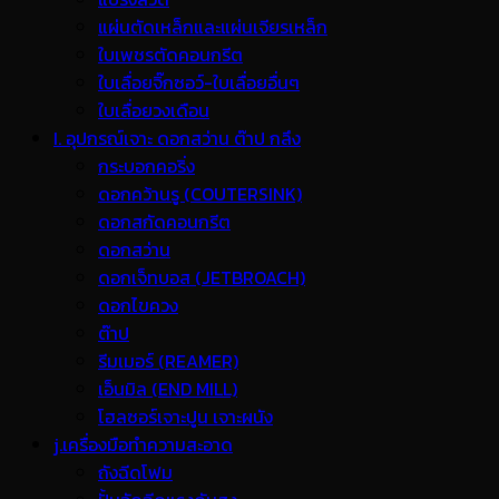
แผ่นตัดเหล็กและแผ่นเจียรเหล็ก
ใบเพชรตัดคอนกรีต
ใบเลื่อยจิ๊กซอว์-ใบเลื่อยอื่นๆ
ใบเลื่อยวงเดือน
I. อุปกรณ์เจาะ ดอกสว่าน ต๊าป กลึง
กระบอกคอริ่ง
ดอกคว้านรู (COUTERSINK)
ดอกสกัดคอนกรีต
ดอกสว่าน
ดอกเจ็ทบอส (JETBROACH)
ดอกไขควง
ต๊าป
รีมเมอร์ (REAMER)
เอ็นมิล (END MILL)
โฮลซอร์เจาะปูน เจาะผนัง
j.เครื่องมือทำความสะอาด
ถังฉีดโฟม