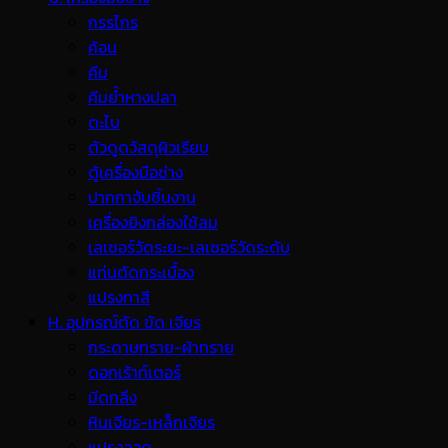
กรรไกร
ค้อน
คีม
คีมย้ำหางปลา
ตะไบ
ตัวดูดวัสดุผิวเรียบ
ตู้เครื่องมือช่าง
ปากกาจับชิ้นงาน
เครื่องยิงกล่องใช้ลม
เลเซอร์วัดระยะ-เลเซอร์วัดระดับ
แท่นตัดกระเบื้อง
แปรงทาสี
H. อุปกรณ์ตัด ขัด เจียร
กระดาษทราย-ผ้าทราย
ดอกเร้าท์เตอร์
มีดกลึง
หินเจียร-เหล็กเจียร
แปรงลวด