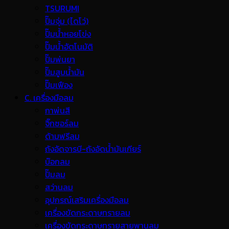
TSURUMI
ปั๊มจุ่ม (ไดโว่)
ปั๊มน้ำหอยโข่ง
ปั๊มน้ำอัตโนมัติ
ปั๊มพ่นยา
ปั๊มสูบน้ำมัน
ปั๊มเฟือง
C. เครื่องมือลม
กาพ่นสี
จิ๊กซอร์ลม
ด้ามฟรีลม
ถังอัดจารบี-ถังอัดน้ำมันเกียร์
บ๊อกลม
ปั๊มลม
สว่านลม
อุปกรณ์เสริมเครื่องมือลม
เครื่องขัดกระดาษทรายลม
เครื่องขัดกระดาษทรายสายพานลม