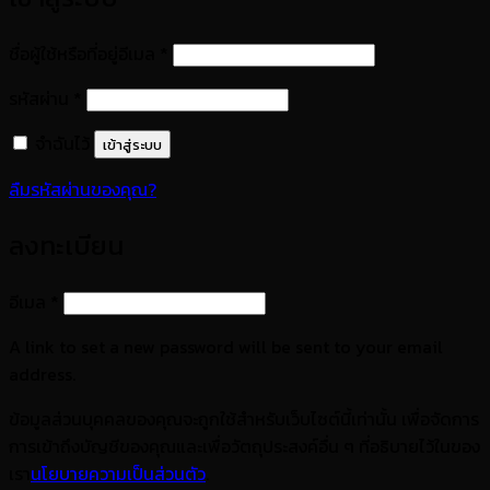
ต้องการ
ชื่อผู้ใช้หรือที่อยู่อีเมล
*
ต้องการ
รหัสผ่าน
*
จำฉันไว้
เข้าสู่ระบบ
ลืมรหัสผ่านของคุณ?
ลงทะเบียน
ต้องการ
อีเมล
*
A link to set a new password will be sent to your email
address.
ข้อมูลส่วนบุคคลของคุณจะถูกใช้สำหรับเว็บไซต์นี้เท่านั้น เพื่อจัดการ
การเข้าถึงบัญชีของคุณและเพื่อวัตถุประสงค์อื่น ๆ ที่อธิบายไว้ในของ
เรา
นโยบายความเป็นส่วนตัว
.