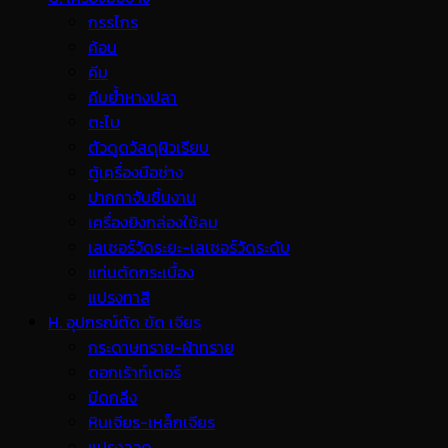
กรรไกร
ค้อน
คีม
คีมย้ำหางปลา
ตะไบ
ตัวดูดวัสดุผิวเรียบ
ตู้เครื่องมือช่าง
ปากกาจับชิ้นงาน
เครื่องยิงกล่องใช้ลม
เลเซอร์วัดระยะ-เลเซอร์วัดระดับ
แท่นตัดกระเบื้อง
แปรงทาสี
H. อุปกรณ์ตัด ขัด เจียร
กระดาษทราย-ผ้าทราย
ดอกเร้าท์เตอร์
มีดกลึง
หินเจียร-เหล็กเจียร
แปรงลวด