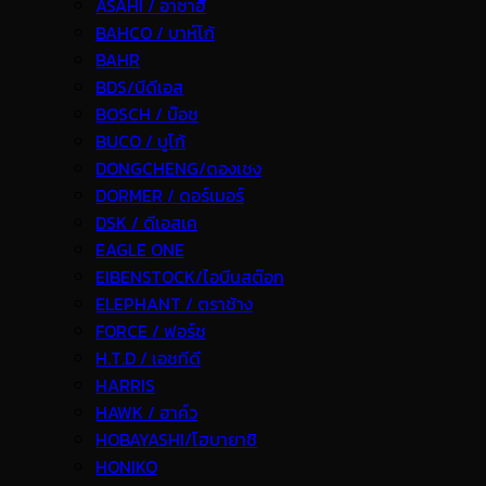
ASAHI / อาซาฮี
BAHCO / บาห์โก้
BAHR
BDS/บีดีเอส
BOSCH / บ๊อช
BUCO / บูโก้
DONGCHENG/ดองเชง
DORMER / ดอร์เมอร์
DSK / ดีเอสเค
EAGLE ONE
EIBENSTOCK/ไอบีนสต๊อก
ELEPHANT / ตราช้าง
FORCE / ฟอร์ช
H.T.D / เอชทีดี
HARRIS
HAWK / ฮาค์ว
HOBAYASHI/โฮบายาชิ
HONIKO