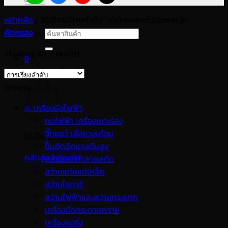
หน้าหลัก
/
สินค้าที่มีป้ายกำกับ “ขาตั้งรถยนต์รุ่นงานหนัก”
คัดกรอง
ค้นหา:
Showing all 2 results
0
ตะกร้าสินค้า
Browse
A. เครื่องมือไฟฟ้า
กบไฟฟ้า เครื่องเซาะร่อง
จิ๊กซอว์ เลื่อยวงเดือน
ไม่มีสินค้าในตะกร้า
ปั๊มอัดฉีดแรงดันสูง
กลับสู่หน้าร้านค้า
สว่านเจาะทำลายสกัด
สว่านแท่นแม่เหล็ก
สว่านโรตารี
สว่านไฟฟ้าและสว่านกระแทก
เครื่องขัดกระดาษทราย
เครื่องคอริ่ง