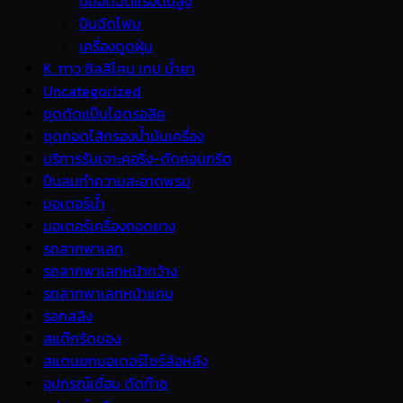
ปั้มอัดฉีดแรงดันสูง
ปืนฉีดโฟม
เครื่องดูดฝุ่น
K. กาว ซิลลิโคน เทป น้ำยา
Uncategorized
ชุดดัดแป๊บไฮดรอลิค
ชุดถอดไส้กรองน้ำมันเครื่อง
บริการรับเจาะคอริ่ง-ตัดคอนกรีต
ปืนลมทำความสะอาดพรม
มอเตอร์น้ำ
มอเตอร์เครื่องถอดยาง
รถลากพาเลท
รถลากพาเลทหน้ากว้าง
รถลากพาเลทหน้าแคบ
รอกสลิง
สแต๊กรัดของ
สแตนยกมอเตอร์ไซร์ล้อหลัง
อุปกรณ์เชื่อม ตัดก๊าซ