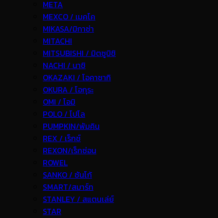
META
MEXCO / เมคโค
MIKASA/มิกาซ่า
MITACHI
MITSUBISHI / มิตซูบิชิ
NACHI / นาชิ
OKAZAKI / โอคาซากิ
OKURA / โอกุระ
OMI / โอมิ
POLO / โปโล
PUMPKIN/พัมคิน
REX / เร็กช์
REXON/เร็กซ่อน
ROWEL
SANKO / ซันโก้
SMART/สมาร์ท
STANLEY / สแตนเล่ย์
STAR