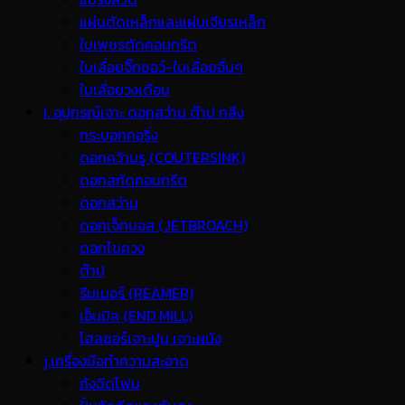
แผ่นตัดเหล็กและแผ่นเจียรเหล็ก
ใบเพชรตัดคอนกรีต
ใบเลื่อยจิ๊กซอว์-ใบเลื่อยอื่นๆ
ใบเลื่อยวงเดือน
I. อุปกรณ์เจาะ ดอกสว่าน ต๊าป กลึง
กระบอกคอริ่ง
ดอกคว้านรู (COUTERSINK)
ดอกสกัดคอนกรีต
ดอกสว่าน
ดอกเจ็ทบอส (JETBROACH)
ดอกไขควง
ต๊าป
รีมเมอร์ (REAMER)
เอ็นมิล (END MILL)
โฮลซอร์เจาะปูน เจาะผนัง
j.เครื่องมือทำความสะอาด
ถังฉีดโฟม