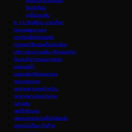
ปั้มอัดฉีดแรงดันสูง
ปืนฉีดโฟม
เครื่องดูดฝุ่น
K. กาว ซิลลิโคน เทป น้ำยา
Uncategorized
ชุดดัดแป๊บไฮดรอลิค
ชุดถอดไส้กรองน้ำมันเครื่อง
บริการรับเจาะคอริ่ง-ตัดคอนกรีต
ปืนลมทำความสะอาดพรม
มอเตอร์น้ำ
มอเตอร์เครื่องถอดยาง
รถลากพาเลท
รถลากพาเลทหน้ากว้าง
รถลากพาเลทหน้าแคบ
รอกสลิง
สแต๊กรัดของ
สแตนยกมอเตอร์ไซร์ล้อหลัง
อุปกรณ์เชื่อม ตัดก๊าซ