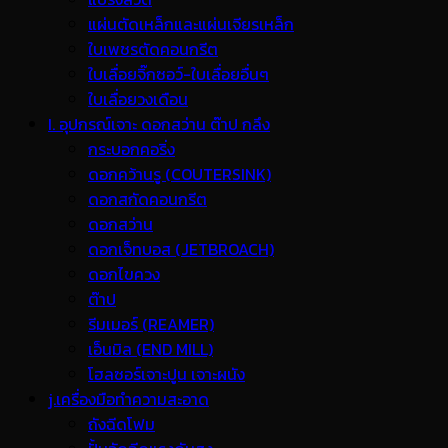
แผ่นตัดเหล็กและแผ่นเจียรเหล็ก
ใบเพชรตัดคอนกรีต
ใบเลื่อยจิ๊กซอว์-ใบเลื่อยอื่นๆ
ใบเลื่อยวงเดือน
I. อุปกรณ์เจาะ ดอกสว่าน ต๊าป กลึง
กระบอกคอริ่ง
ดอกคว้านรู (COUTERSINK)
ดอกสกัดคอนกรีต
ดอกสว่าน
ดอกเจ็ทบอส (JETBROACH)
ดอกไขควง
ต๊าป
รีมเมอร์ (REAMER)
เอ็นมิล (END MILL)
โฮลซอร์เจาะปูน เจาะผนัง
j.เครื่องมือทำความสะอาด
ถังฉีดโฟม