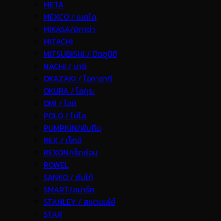
META
MEXCO / เมคโค
MIKASA/มิกาซ่า
MITACHI
MITSUBISHI / มิตซูบิชิ
NACHI / นาชิ
OKAZAKI / โอคาซากิ
OKURA / โอกุระ
OMI / โอมิ
POLO / โปโล
PUMPKIN/พัมคิน
REX / เร็กช์
REXON/เร็กซ่อน
ROWEL
SANKO / ซันโก้
SMART/สมาร์ท
STANLEY / สแตนเล่ย์
STAR