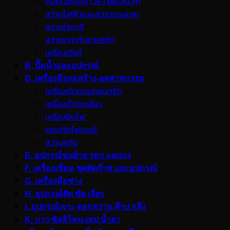
ดอกเจ็ทบอส (JETBROACH)
สว่านไฟฟ้าและสว่านกระแทก
สว่านโรตารี
สว่านเจาะทำลายสกัด
เครื่องเจียร์
B. ปั๊มน้ำและอุปกรณ์
D. เครื่องมือก่อสร้าง-อุตสาหกรรม
เครื่องตัดถนนคอนกรีต
เครื่องต๊าปเกลียว
เครื่องปั่นไฟ
แท่นตัดไฟเบอร์
สว่านแท่น
E. อุปกรณ์ขนย้าย รอก แม่แรง
F. เครื่องเชื่อม ชุดตัดก๊าซ และอุปกรณ์
G. เครื่องมือช่าง
H. อุปกรณ์ตัด ขัด เจียร
I. อุปกรณ์เจาะ ดอกสว่าน ต๊าป กลึง
K. กาว ซิลลิโคน เทป น้ำยา