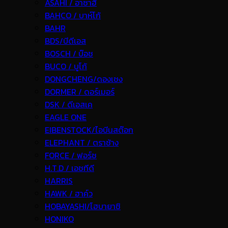
ASAHI / อาซาฮี
BAHCO / บาห์โก้
BAHR
BDS/บีดีเอส
BOSCH / บ๊อช
BUCO / บูโก้
DONGCHENG/ดองเชง
DORMER / ดอร์เมอร์
DSK / ดีเอสเค
EAGLE ONE
EIBENSTOCK/ไอบีนสต๊อก
ELEPHANT / ตราช้าง
FORCE / ฟอร์ช
H.T.D / เอชทีดี
HARRIS
HAWK / ฮาค์ว
HOBAYASHI/โฮบายาชิ
HONIKO