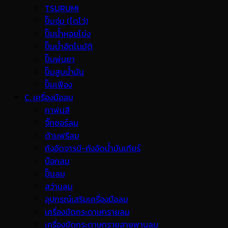
TSURUMI
ปั๊มจุ่ม (ไดโว่)
ปั๊มน้ำหอยโข่ง
ปั๊มน้ำอัตโนมัติ
ปั๊มพ่นยา
ปั๊มสูบน้ำมัน
ปั๊มเฟือง
C. เครื่องมือลม
กาพ่นสี
จิ๊กซอร์ลม
ด้ามฟรีลม
ถังอัดจารบี-ถังอัดน้ำมันเกียร์
บ๊อกลม
ปั๊มลม
สว่านลม
อุปกรณ์เสริมเครื่องมือลม
เครื่องขัดกระดาษทรายลม
เครื่องขัดกระดาษทรายสายพานลม