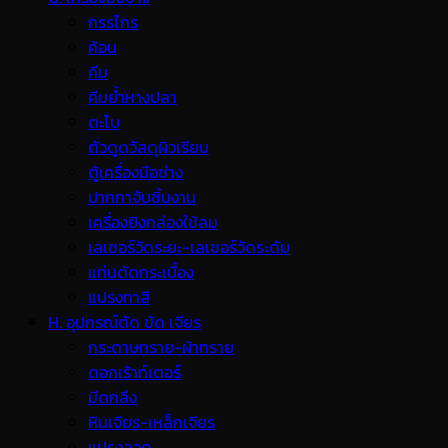
กรรไกร
ค้อน
คีม
คีมย้ำหางปลา
ตะไบ
ตัวดูดวัสดุผิวเรียบ
ตู้เครื่องมือช่าง
ปากกาจับชิ้นงาน
เครื่องยิงกล่องใช้ลม
เลเซอร์วัดระยะ-เลเซอร์วัดระดับ
แท่นตัดกระเบื้อง
แปรงทาสี
H. อุปกรณ์ตัด ขัด เจียร
กระดาษทราย-ผ้าทราย
ดอกเร้าท์เตอร์
มีดกลึง
หินเจียร-เหล็กเจียร
แปรงลวด