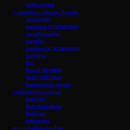
ใบเลื่อยวงเดือน
I. อุปกรณ์เจาะ ดอกสว่าน ต๊าป กลึง
กระบอกคอริ่ง
ดอกคว้านรู (COUTERSINK)
ดอกสกัดคอนกรีต
ดอกสว่าน
ดอกเจ็ทบอส (JETBROACH)
ดอกไขควง
ต๊าป
รีมเมอร์ (REAMER)
เอ็นมิล (END MILL)
โฮลซอร์เจาะปูน เจาะผนัง
j.เครื่องมือทำความสะอาด
ถังฉีดโฟม
ปั้มอัดฉีดแรงดันสูง
ปืนฉีดโฟม
เครื่องดูดฝุ่น
K. กาว ซิลลิโคน เทป น้ำยา