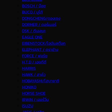
BOSCH / บ๊อช
BUCO / บูโก้
DONGCHENG/ดองเชง
DORMER / ดอร์เมอร์
DSK / ดีเอสเค
EAGLE ONE
EIBENSTOCK/ไอบีนสต๊อก
ELEPHANT / ตราช้าง
FORCE / ฟอร์ช
H.T.D / เอชทีดี
HARRIS
HAWK / ฮาค์ว
HOBAYASHI/โฮบายาชิ
HONIKO
HORSE SHOE
IRWIN / เออร์วิ่น
ISUZU