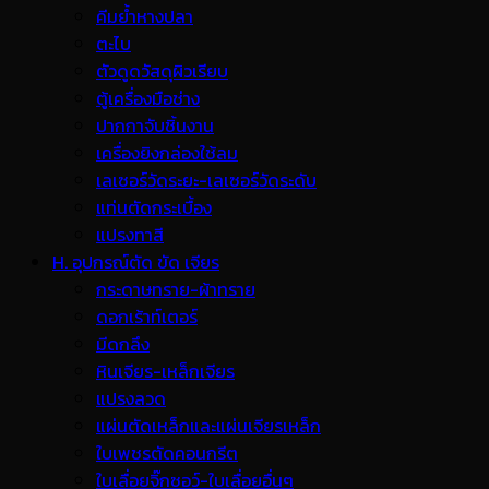
คีมย้ำหางปลา
ตะไบ
ตัวดูดวัสดุผิวเรียบ
ตู้เครื่องมือช่าง
ปากกาจับชิ้นงาน
เครื่องยิงกล่องใช้ลม
เลเซอร์วัดระยะ-เลเซอร์วัดระดับ
แท่นตัดกระเบื้อง
แปรงทาสี
H. อุปกรณ์ตัด ขัด เจียร
กระดาษทราย-ผ้าทราย
ดอกเร้าท์เตอร์
มีดกลึง
หินเจียร-เหล็กเจียร
แปรงลวด
แผ่นตัดเหล็กและแผ่นเจียรเหล็ก
ใบเพชรตัดคอนกรีต
ใบเลื่อยจิ๊กซอว์-ใบเลื่อยอื่นๆ