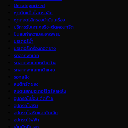
Uncategorized
ชุดดัดแป๊บไฮดรอลิค
ชุดถอดไส้กรองน้ำมันเครื่อง
บริการรับเจาะคอริ่ง-ตัดคอนกรีต
ปืนลมทำความสะอาดพรม
มอเตอร์น้ำ
มอเตอร์เครื่องถอดยาง
รถลากพาเลท
รถลากพาเลทหน้ากว้าง
รถลากพาเลทหน้าแคบ
รอกสลิง
สแต๊กรัดของ
สแตนยกมอเตอร์ไซร์ล้อหลัง
อุปกรณ์เชื่อม ตัดก๊าซ
อุปกรณ์เสริม
อุปกรณ์เสริมและขัดเจีย
อุปกรณ์ไฟฟ้า
เข็มขัดปีนเสา