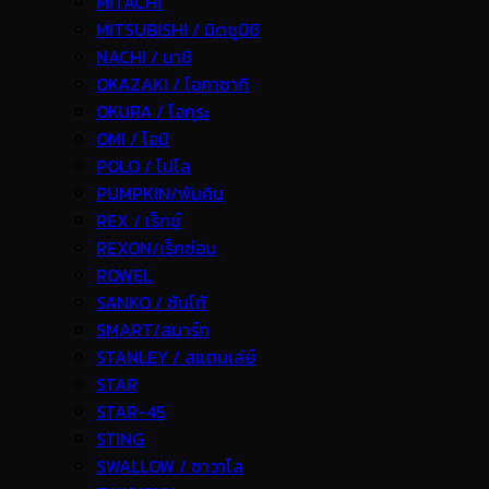
MITACHI
MITSUBISHI / มิตซูบิชิ
NACHI / นาชิ
OKAZAKI / โอคาซากิ
OKURA / โอกุระ
OMI / โอมิ
POLO / โปโล
PUMPKIN/พัมคิน
REX / เร็กช์
REXON/เร็กซ่อน
ROWEL
SANKO / ซันโก้
SMART/สมาร์ท
STANLEY / สแตนเล่ย์
STAR
STAR-45
STING
SWALLOW / ซาวาโล