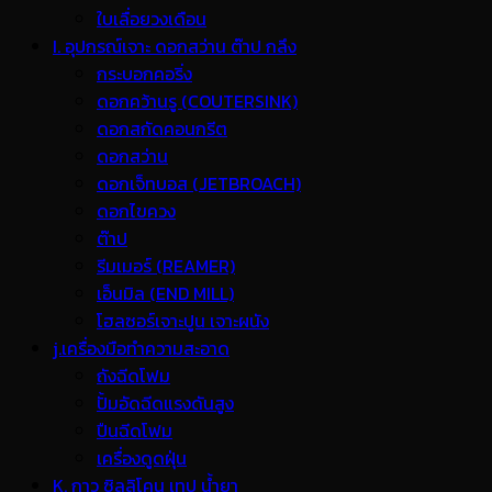
ใบเลื่อยวงเดือน
I. อุปกรณ์เจาะ ดอกสว่าน ต๊าป กลึง
กระบอกคอริ่ง
ดอกคว้านรู (COUTERSINK)
ดอกสกัดคอนกรีต
ดอกสว่าน
ดอกเจ็ทบอส (JETBROACH)
ดอกไขควง
ต๊าป
รีมเมอร์ (REAMER)
เอ็นมิล (END MILL)
โฮลซอร์เจาะปูน เจาะผนัง
j.เครื่องมือทำความสะอาด
ถังฉีดโฟม
ปั้มอัดฉีดแรงดันสูง
ปืนฉีดโฟม
เครื่องดูดฝุ่น
K. กาว ซิลลิโคน เทป น้ำยา