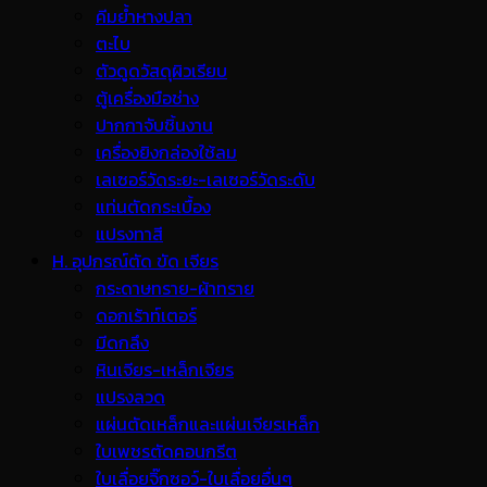
คีมย้ำหางปลา
ตะไบ
ตัวดูดวัสดุผิวเรียบ
ตู้เครื่องมือช่าง
ปากกาจับชิ้นงาน
เครื่องยิงกล่องใช้ลม
เลเซอร์วัดระยะ-เลเซอร์วัดระดับ
แท่นตัดกระเบื้อง
แปรงทาสี
H. อุปกรณ์ตัด ขัด เจียร
กระดาษทราย-ผ้าทราย
ดอกเร้าท์เตอร์
มีดกลึง
หินเจียร-เหล็กเจียร
แปรงลวด
แผ่นตัดเหล็กและแผ่นเจียรเหล็ก
ใบเพชรตัดคอนกรีต
ใบเลื่อยจิ๊กซอว์-ใบเลื่อยอื่นๆ