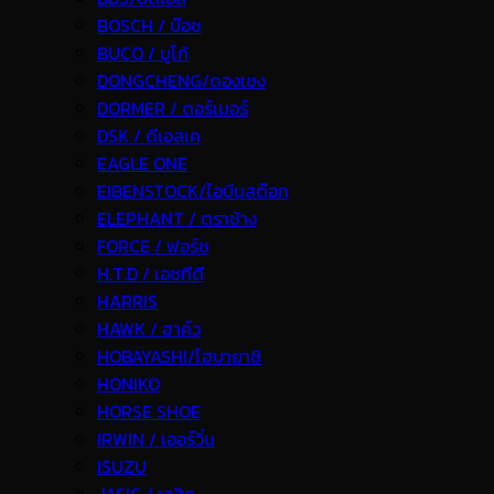
BOSCH / บ๊อช
BUCO / บูโก้
DONGCHENG/ดองเชง
DORMER / ดอร์เมอร์
DSK / ดีเอสเค
EAGLE ONE
EIBENSTOCK/ไอบีนสต๊อก
ELEPHANT / ตราช้าง
FORCE / ฟอร์ช
H.T.D / เอชทีดี
HARRIS
HAWK / ฮาค์ว
HOBAYASHI/โฮบายาชิ
HONIKO
HORSE SHOE
IRWIN / เออร์วิ่น
ISUZU