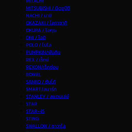
MITACHI
MITSUBISHI / มิตซูบิชิ
NACHI / นาชิ
OKAZAKI / โอคาซากิ
OKURA / โอกุระ
OMI / โอมิ
POLO / โปโล
PUMPKIN/พัมคิน
REX / เร็กช์
REXON/เร็กซ่อน
ROWEL
SANKO / ซันโก้
SMART/สมาร์ท
STANLEY / สแตนเล่ย์
STAR
STAR-45
STING
SWALLOW / ซาวาโล