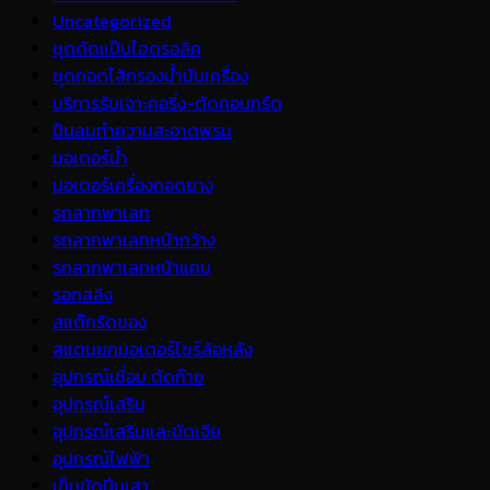
Uncategorized
ชุดดัดแป๊บไฮดรอลิค
ชุดถอดไส้กรองน้ำมันเครื่อง
บริการรับเจาะคอริ่ง-ตัดคอนกรีต
ปืนลมทำความสะอาดพรม
มอเตอร์น้ำ
มอเตอร์เครื่องถอดยาง
รถลากพาเลท
รถลากพาเลทหน้ากว้าง
รถลากพาเลทหน้าแคบ
รอกสลิง
สแต๊กรัดของ
สแตนยกมอเตอร์ไซร์ล้อหลัง
อุปกรณ์เชื่อม ตัดก๊าซ
อุปกรณ์เสริม
อุปกรณ์เสริมและขัดเจีย
อุปกรณ์ไฟฟ้า
เข็มขัดปีนเสา