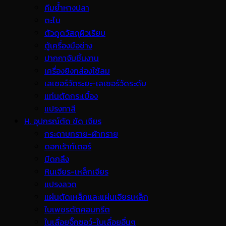
คีมย้ำหางปลา
ตะไบ
ตัวดูดวัสดุผิวเรียบ
ตู้เครื่องมือช่าง
ปากกาจับชิ้นงาน
เครื่องยิงกล่องใช้ลม
เลเซอร์วัดระยะ-เลเซอร์วัดระดับ
แท่นตัดกระเบื้อง
แปรงทาสี
H. อุปกรณ์ตัด ขัด เจียร
กระดาษทราย-ผ้าทราย
ดอกเร้าท์เตอร์
มีดกลึง
หินเจียร-เหล็กเจียร
แปรงลวด
แผ่นตัดเหล็กและแผ่นเจียรเหล็ก
ใบเพชรตัดคอนกรีต
ใบเลื่อยจิ๊กซอว์-ใบเลื่อยอื่นๆ