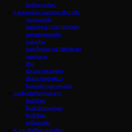
ใบเลื่อยวงเดือน
I. อุปกรณ์เจาะ ดอกสว่าน ต๊าป กลึง
กระบอกคอริ่ง
ดอกคว้านรู (COUTERSINK)
ดอกสกัดคอนกรีต
ดอกสว่าน
ดอกเจ็ทบอส (JETBROACH)
ดอกไขควง
ต๊าป
รีมเมอร์ (REAMER)
เอ็นมิล (END MILL)
โฮลซอร์เจาะปูน เจาะผนัง
j.เครื่องมือทำความสะอาด
ถังฉีดโฟม
ปั้มอัดฉีดแรงดันสูง
ปืนฉีดโฟม
เครื่องดูดฝุ่น
K. กาว ซิลลิโคน เทป น้ำยา