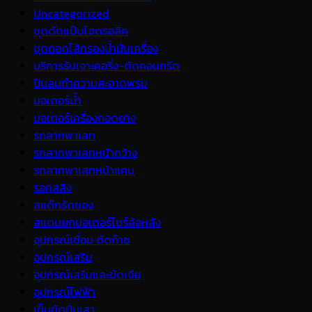
Uncategorized
ชุดดัดแป๊บไฮดรอลิค
ชุดถอดไส้กรองน้ำมันเครื่อง
บริการรับเจาะคอริ่ง-ตัดคอนกรีต
ปืนลมทำความสะอาดพรม
มอเตอร์น้ำ
มอเตอร์เครื่องถอดยาง
รถลากพาเลท
รถลากพาเลทหน้ากว้าง
รถลากพาเลทหน้าแคบ
รอกสลิง
สแต๊กรัดของ
สแตนยกมอเตอร์ไซร์ล้อหลัง
อุปกรณ์เชื่อม ตัดก๊าซ
อุปกรณ์เสริม
อุปกรณ์เสริมและขัดเจีย
อุปกรณ์ไฟฟ้า
เข็มขัดปีนเสา