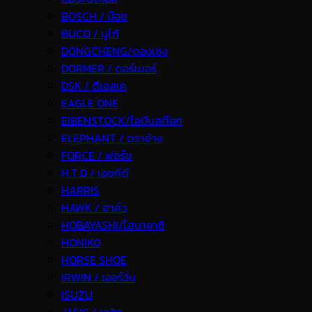
BOSCH / บ๊อช
BUCO / บูโก้
DONGCHENG/ดองเชง
DORMER / ดอร์เมอร์
DSK / ดีเอสเค
EAGLE ONE
EIBENSTOCK/ไอบีนสต๊อก
ELEPHANT / ตราช้าง
FORCE / ฟอร์ช
H.T.D / เอชทีดี
HARRIS
HAWK / ฮาค์ว
HOBAYASHI/โฮบายาชิ
HONIKO
HORSE SHOE
IRWIN / เออร์วิ่น
ISUZU