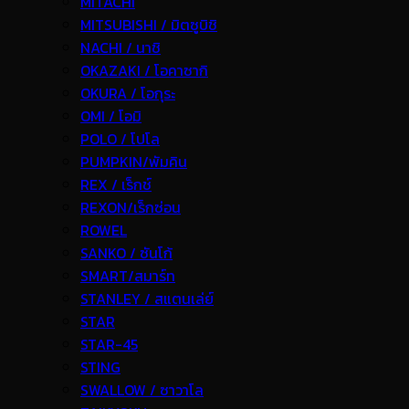
MITACHI
MITSUBISHI / มิตซูบิชิ
NACHI / นาชิ
OKAZAKI / โอคาซากิ
OKURA / โอกุระ
OMI / โอมิ
POLO / โปโล
PUMPKIN/พัมคิน
REX / เร็กช์
REXON/เร็กซ่อน
ROWEL
SANKO / ซันโก้
SMART/สมาร์ท
STANLEY / สแตนเล่ย์
STAR
STAR-45
STING
SWALLOW / ซาวาโล