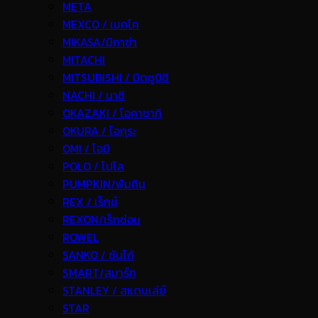
META
MEXCO / เมคโค
MIKASA/มิกาซ่า
MITACHI
MITSUBISHI / มิตซูบิชิ
NACHI / นาชิ
OKAZAKI / โอคาซากิ
OKURA / โอกุระ
OMI / โอมิ
POLO / โปโล
PUMPKIN/พัมคิน
REX / เร็กช์
REXON/เร็กซ่อน
ROWEL
SANKO / ซันโก้
SMART/สมาร์ท
STANLEY / สแตนเล่ย์
STAR