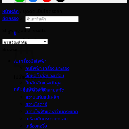
หน้าหลัก
/
ชุดดัดแป๊บไฮดรอลิค
คัดกรอง
ค้นหา:
Showing all 2 results
0
ตะกร้าสินค้า
Browse
A. เครื่องมือไฟฟ้า
กบไฟฟ้า เครื่องเซาะร่อง
จิ๊กซอว์ เลื่อยวงเดือน
ไม่มีสินค้าในตะกร้า
ปั๊มอัดฉีดแรงดันสูง
กลับสู่หน้าร้านค้า
สว่านเจาะทำลายสกัด
สว่านแท่นแม่เหล็ก
สว่านโรตารี
สว่านไฟฟ้าและสว่านกระแทก
เครื่องขัดกระดาษทราย
เครื่องคอริ่ง