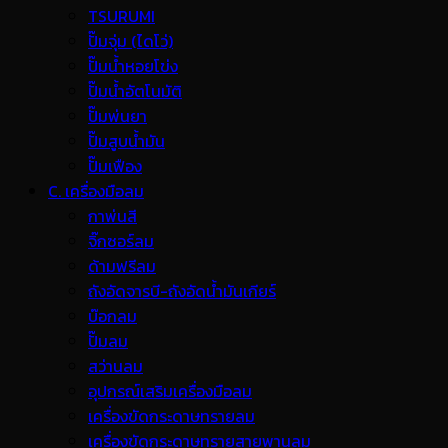
TSURUMI
ปั๊มจุ่ม (ไดโว่)
ปั๊มน้ำหอยโข่ง
ปั๊มน้ำอัตโนมัติ
ปั๊มพ่นยา
ปั๊มสูบน้ำมัน
ปั๊มเฟือง
C. เครื่องมือลม
กาพ่นสี
จิ๊กซอร์ลม
ด้ามฟรีลม
ถังอัดจารบี-ถังอัดน้ำมันเกียร์
บ๊อกลม
ปั๊มลม
สว่านลม
อุปกรณ์เสริมเครื่องมือลม
เครื่องขัดกระดาษทรายลม
เครื่องขัดกระดาษทรายสายพานลม