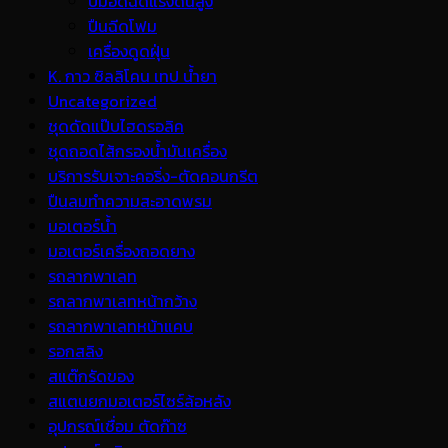
ปั้มอัดฉีดแรงดันสูง
ปืนฉีดโฟม
เครื่องดูดฝุ่น
K. กาว ซิลลิโคน เทป น้ำยา
Uncategorized
ชุดดัดแป๊บไฮดรอลิค
ชุดถอดไส้กรองน้ำมันเครื่อง
บริการรับเจาะคอริ่ง-ตัดคอนกรีต
ปืนลมทำความสะอาดพรม
มอเตอร์น้ำ
มอเตอร์เครื่องถอดยาง
รถลากพาเลท
รถลากพาเลทหน้ากว้าง
รถลากพาเลทหน้าแคบ
รอกสลิง
สแต๊กรัดของ
สแตนยกมอเตอร์ไซร์ล้อหลัง
อุปกรณ์เชื่อม ตัดก๊าซ