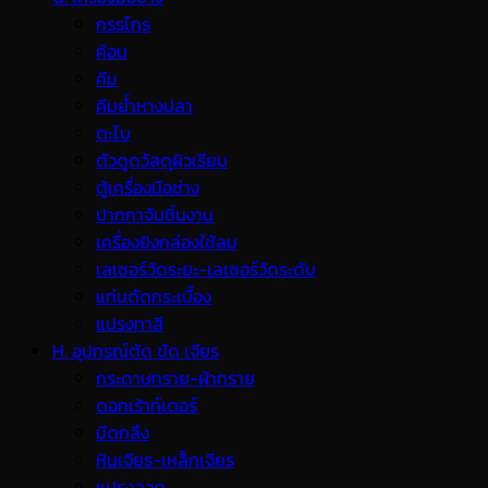
กรรไกร
ค้อน
คีม
คีมย้ำหางปลา
ตะไบ
ตัวดูดวัสดุผิวเรียบ
ตู้เครื่องมือช่าง
ปากกาจับชิ้นงาน
เครื่องยิงกล่องใช้ลม
เลเซอร์วัดระยะ-เลเซอร์วัดระดับ
แท่นตัดกระเบื้อง
แปรงทาสี
H. อุปกรณ์ตัด ขัด เจียร
กระดาษทราย-ผ้าทราย
ดอกเร้าท์เตอร์
มีดกลึง
หินเจียร-เหล็กเจียร
แปรงลวด