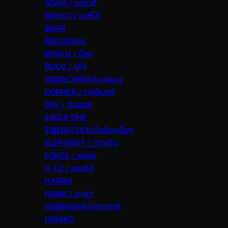
ASAHI / อาซาฮี
BAHCO / บาห์โก้
BAHR
BDS/บีดีเอส
BOSCH / บ๊อช
BUCO / บูโก้
DONGCHENG/ดองเชง
DORMER / ดอร์เมอร์
DSK / ดีเอสเค
EAGLE ONE
EIBENSTOCK/ไอบีนสต๊อก
ELEPHANT / ตราช้าง
FORCE / ฟอร์ช
H.T.D / เอชทีดี
HARRIS
HAWK / ฮาค์ว
HOBAYASHI/โฮบายาชิ
HONIKO