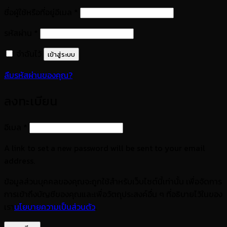
ต้องการ
ชื่อผู้ใช้หรือที่อยู่อีเมล
*
ต้องการ
รหัสผ่าน
*
จำฉันไว้
เข้าสู่ระบบ
ลืมรหัสผ่านของคุณ?
ลงทะเบียน
ต้องการ
อีเมล
*
A link to set a new password will be sent to your email
address.
ข้อมูลส่วนบุคคลของคุณจะถูกใช้สำหรับเว็บไซต์นี้เท่านั้น เพื่อจัดการ
การเข้าถึงบัญชีของคุณและเพื่อวัตถุประสงค์อื่น ๆ ที่อธิบายไว้ในของ
เรา
นโยบายความเป็นส่วนตัว
.