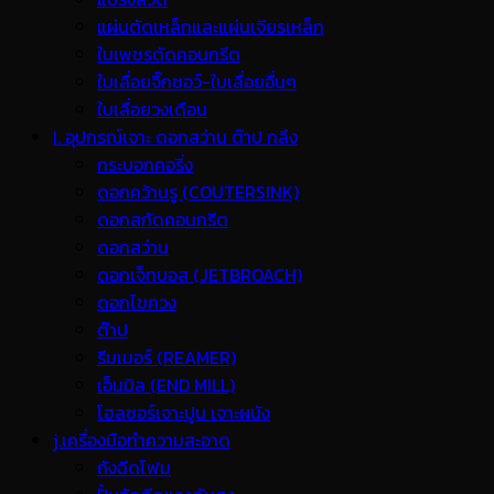
แผ่นตัดเหล็กและแผ่นเจียรเหล็ก
ใบเพชรตัดคอนกรีต
ใบเลื่อยจิ๊กซอว์-ใบเลื่อยอื่นๆ
ใบเลื่อยวงเดือน
I. อุปกรณ์เจาะ ดอกสว่าน ต๊าป กลึง
กระบอกคอริ่ง
ดอกคว้านรู (COUTERSINK)
ดอกสกัดคอนกรีต
ดอกสว่าน
ดอกเจ็ทบอส (JETBROACH)
ดอกไขควง
ต๊าป
รีมเมอร์ (REAMER)
เอ็นมิล (END MILL)
โฮลซอร์เจาะปูน เจาะผนัง
j.เครื่องมือทำความสะอาด
ถังฉีดโฟม