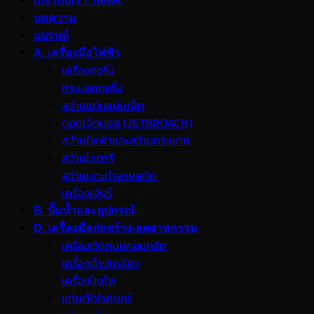
เกี่ยวกับเรา_news
บทความ
แบรนด์
A. เครื่องมือไฟฟ้า
เครื่องคอริ่ง
กระบอกคอริ่ง
สว่านแท่นแม่เหล็ก
ดอกเจ็ทบอส (JETBROACH)
สว่านไฟฟ้าและสว่านกระแทก
สว่านโรตารี
สว่านเจาะทำลายสกัด
เครื่องเจียร์
B. ปั๊มน้ำและอุปกรณ์
D. เครื่องมือก่อสร้าง-อุตสาหกรรม
เครื่องตัดถนนคอนกรีต
เครื่องต๊าปเกลียว
เครื่องปั่นไฟ
แท่นตัดไฟเบอร์